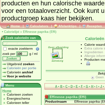
producten en hun calorische waarden ga dan naar de
voor een totaaloverzicht. Ook kunt u 
productgroep
kaas
hier bekijken.
Home
|
Calculators
|
Afslanktips
|
Recepten
•
Calorielijst
»
Effinesse paprika (Effi)
Zoek calorieën van
Calorieën 
Calorie waar
Extra calorie 
exacte zoekterm
Ingrediënten
zoek per
g / ml
Allergie infor
Zoeken
Producten me
Uitgebreid
zoeken
Calorieën per portie
Calorieën
archief
Beki
Voor je website
Geen 
Menu
A
•
B
•
C
•
D
•
E
•
F
•
G
•
H
•
I
•
J
•
Home
Calorieen zoeken
Effinesse paprika (Effi)
Energieschema
Productnaam
Effinesse paprika (Ef
Calorieen teller