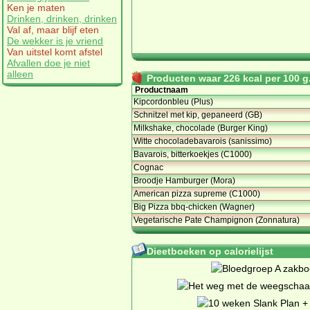
Ken je maten
Drinken, drinken, drinken
Val af, maar blijf eten
De wekker is je vriend
Van uitstel komt afstel
Afvallen doe je niet
alleen
Producten waar 226 kcal per 100 g.
Productnaam
Kipcordonbleu (Plus)
Schnitzel met kip, gepaneerd (GB)
Milkshake, chocolade (Burger King)
Witte chocoladebavarois (sanissimo)
Bavarois, bitterkoekjes (C1000)
Cognac
Broodje Hamburger (Mora)
American pizza supreme (C1000)
Big Pizza bbq-chicken (Wagner)
Vegetarische Pate Champignon (Zonnatura)
Dieetboeken op calorielijst