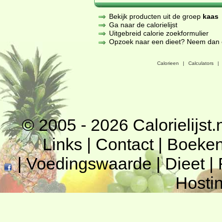
Bekijk producten uit de groep
kaas
Ga naar de calorielijst
Uitgebreid calorie zoekformulier
Opzoek naar een dieet? Neem dan een
Calorieen
|
Calculators
|
© 2005 - 2026
Calorielijst.
Links
|
Contact
|
Boeke
|
Voedingswaarde
|
Dieet
|
Hosti