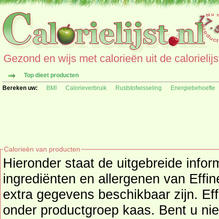
Gezond en wijs met calorieën uit de calorielijs
Top dieet producten
Bereken uw:
BMI
Calorieverbruik
Ruststofwisseling
Energiebehoefte
Calorieën van producten
Hieronder staat de uitgebreide infor
ingrediënten en allergenen van Effinesse paprika (Effi) als deze
extra gegevens beschikbaar zijn. Effi
onder productgroep
kaas
. Bent u nieuwsgierig naar andere