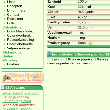
Eenheid
100 gr.
Links
Recepten
Kcal
226
kcal
E-nummers
kJoule
945 kjoule
Contact
Eiwit
4,6 gr.
•
Disclaimer
Koolhydraten
4,5 gr.
•
Polls
Vet
21,0 gr.
•
Calculators
Body Mass Index
Voedingsvezel
- gr.
•
Calorieverbruik
Natrium
- mg.
Ruststofwisseling
Productgroep
Kaas
Energiebehoefte
Vetpercentage
Afslanktips
Ingrediënten Effinesse paprika (Eff
Diëten
Er zijn voor Effinesse paprika (Effi) nog
Webshop
geen ingrediënten aanwezig.
Boeken
11 Afvaltips
Water zuivert je lichaam
Let op je voeding
Eet met regelmaat
Wees een doorzetter
Beweeg je lichaam