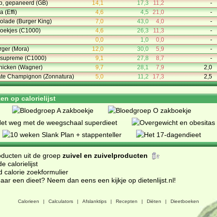
ip, gepaneerd (GB)
14,1
17,3
11,2
-
 (Effi)
4,6
4,5
21,0
-
olade (Burger King)
7,0
43,0
4,0
-
rkoekjes (C1000)
4,6
26,3
11,3
-
0,0
1,0
0,0
-
ger (Mora)
12,0
30,0
5,9
-
 supreme (C1000)
9,1
27,8
8,7
-
chicken (Wagner)
9,7
28,1
7,9
2,0
ate Champignon (Zonnatura)
5,0
11,2
17,3
2,5
n op calorielijst
oducten uit de groep
zuivel en zuivelproducten
 calorielijst
d calorie zoekformulier
ar een dieet? Neem dan eens een kijkje op dietenlijst.nl
!
Calorieen
|
Calculators
|
Afslanktips
|
Recepten
|
Diëten
|
Dieetboeken