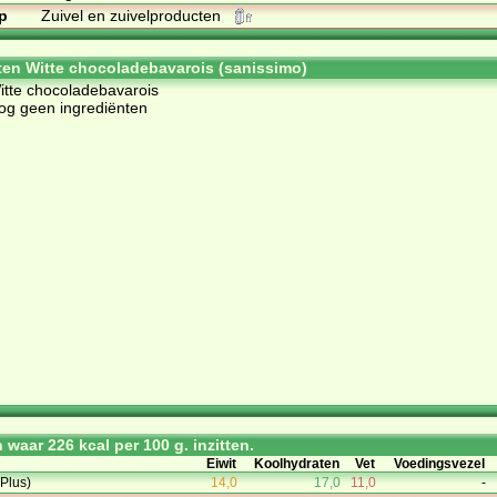
p
Zuivel en zuivelproducten
ten Witte chocoladebavarois (sanissimo)
Witte chocoladebavarois
og geen ingrediënten
waar 226 kcal per 100 g. inzitten.
Eiwit
Koolhydraten
Vet
Voedingsvezel
Plus)
14,0
17,0
11,0
-