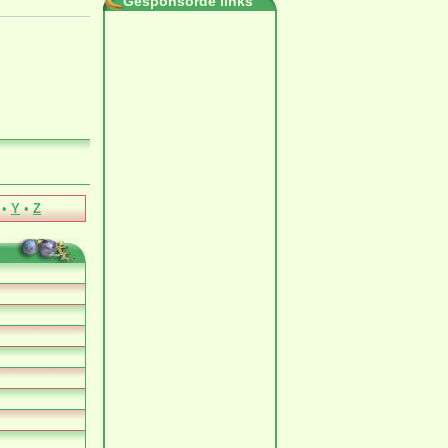
Gesponsorde links
•
Y
•
Z