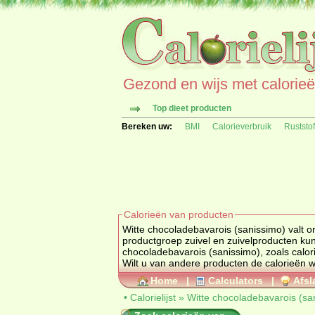
Gezond en wijs met calorieën 
Top dieet producten
Bereken uw:
BMI
Calorieverbruik
Ruststo
Calorieën van producten
Witte chocoladebavarois (sanissimo) valt 
productgroep
zuivel en zuivelproducten
kun
chocoladebavarois (sanissimo), zoals calorieën, ingrediënten en allergenen informatie als deze bekend zijn bij dit product.
Wilt u van andere producten de calorieën
Home
|
Calculators
|
Afsl
•
Calorielijst
»
Witte chocoladebavarois (sa