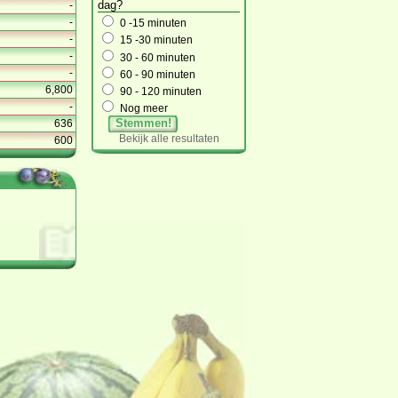
dag?
-
-
0 -15 minuten
-
15 -30 minuten
-
30 - 60 minuten
-
60 - 90 minuten
6,800
90 - 120 minuten
-
Nog meer
Stemmen!
636
Bekijk alle resultaten
600