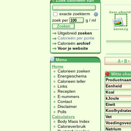
Zoek calorieën van
exacte zoekterm
zoek per
g / ml
Zoeken
Uitgebreid
zoeken
Calorieën per portie
Calorieën
archief
Voor je website
Menu
A
•
B
•
Home
Calorieen zoeken
Witte cho
Energieschema
Productnaa
Calorieen teller
Eenheid
Links
Recepten
Kcal
E-nummers
kJoule
Contact
Eiwit
Disclaimer
Koolhydrate
Polls
Vet
Calculators
Body Mass Index
Voedingsvez
Calorieverbruik
Natrium