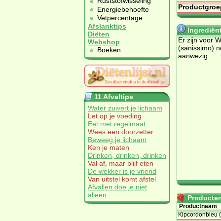
Ruststofwisseling
Productgroe
Energiebehoefte
Vetpercentage
Afslanktips
Ingrediën
Diëten
Er zijn voor 
Webshop
(sanissimo) n
Boeken
aanwezig.
11 Afvaltips
Water zuivert je lichaam
Let op je voeding
Eet met regelmaat
Wees een doorzetter
Beweeg je lichaam
Ken je maten
Drinken, drinken, drinken
Val af, maar blijf eten
De wekker is je vriend
Van uitstel komt afstel
Afvallen doe je niet
alleen
Producten 
Productnaam
Kipcordonbleu (