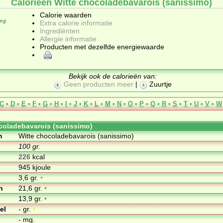
Calorieën Witte chocoladebavarois (sanissimo)
Calorie waarden
Extra calorie informatie
Ingrediënten
Allergie informatie
Producten met dezelfde energiewaarde
Bekijk ook de calorieën van:
Geen producten meer
|
Zuurtje
C
•
D
•
E
•
F
•
G
•
H
•
I
•
J
•
K
•
L
•
M
•
N
•
O
•
P
•
Q
•
R
•
S
•
T
•
U
•
V
•
W
coladebavarois (sanissimo)
m
Witte chocoladebavarois (sanissimo)
100 gr.
226
kcal
945 kjoule
3,6 gr.
•
n
21,6 gr.
•
13,9 gr.
•
el
- gr.
•
- mg.