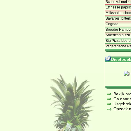
Schnitzel met k
Effinesse paprika
Milkshake, choc
Bavarois, bitte
Cognac
Broodje Hambur
American pizza
Big Pizza bbq-
Vegetarische P
Dieetboeke
Bekijk pr
Ga naar de
Uitgebrei
Opzoek na