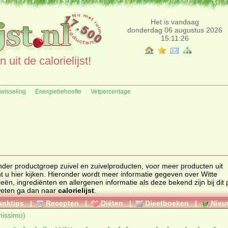
Het is vandaag
donderdag 06 augustus 2026
15:11:26
uit de calorielijst!
fwisseling
Energiebehoefte
Vetpercentage
onder productgroep
zuivel en zuivelproducten
, voor meer producten uit
t u hier kijken. Hieronder wordt meer informatie gegeven over Witte
 weten ga dan naar
calorielijst
.
anktips
|
Recepten
|
Diëten
|
Dieetboeken
|
Nieu
nissimo)