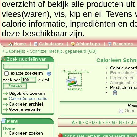
overzicht of bekijk alle producten ui
vlees(waren), vis, kip en ei
. Tevens vindt u ook de uitgebreide
calorie informatie, ingrediënten en de allergen
deze beschikbaar zijn.
Home
|
Calculators
|
Afslanktips
|
Recepten
•
Calorielijst
»
Schnitzel met kip, gepaneerd (GB)
Zoek calorieën van
Calorieën Schni
Calorie waar
Extra calorie 
exacte zoekterm
Ingrediënten
zoek per
g / ml
Allergie infor
Zoeken
Producten me
Uitgebreid
zoeken
Calorieën per portie
Calorieën
archief
Beki
Voor je website
Geen 
Menu
A
•
B
•
C
•
D
•
E
•
F
•
G
•
H
•
I
•
J
•
Home
Calorieen zoeken
Schnitzel met kip, gepaneerd (GB)