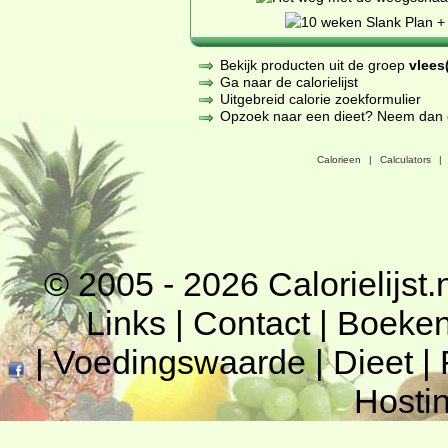
Bekijk producten uit de groep
vlees(
Ga naar de calorielijst
Uitgebreid calorie zoekformulier
Opzoek naar een dieet? Neem dan een
Calorieen
|
Calculators
|
© 2005 - 2026
Calorielijst.
Links
|
Contact
|
Boeke
|
Voedingswaarde
|
Dieet
|
Hosti