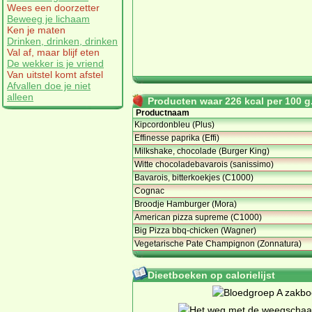
Wees een doorzetter
Beweeg je lichaam
Ken je maten
Drinken, drinken, drinken
Val af, maar blijf eten
De wekker is je vriend
Van uitstel komt afstel
Afvallen doe je niet
alleen
Producten waar 226 kcal per 100 g.
Productnaam
Kipcordonbleu (Plus)
Effinesse paprika (Effi)
Milkshake, chocolade (Burger King)
Witte chocoladebavarois (sanissimo)
Bavarois, bitterkoekjes (C1000)
Cognac
Broodje Hamburger (Mora)
American pizza supreme (C1000)
Big Pizza bbq-chicken (Wagner)
Vegetarische Pate Champignon (Zonnatura)
Dieetboeken op calorielijst