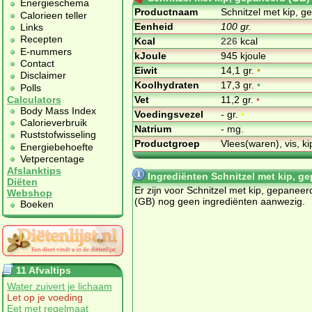
Energieschema
Productnaam
Schnitzel met kip, 
Calorieen teller
Eenheid
100 gr.
Links
Recepten
Kcal
226
kcal
E-nummers
kJoule
945 kjoule
Contact
Eiwit
14,1 gr.
•
Disclaimer
Koolhydraten
17,3 gr.
•
Polls
Vet
11,2 gr.
•
Calculators
Body Mass Index
Voedingsvezel
- gr.
•
Calorieverbruik
Natrium
- mg.
Ruststofwisseling
Productgroep
Vlees(waren), vis, ki
Energiebehoefte
Vetpercentage
Afslanktips
Ingrediënten Schnitzel met kip, g
Diëten
Er zijn voor Schnitzel met kip, gepaneer
Webshop
(GB) nog geen ingrediënten aanwezig.
Boeken
11 Afvaltips
Water zuivert je lichaam
Let op je voeding
Eet met regelmaat