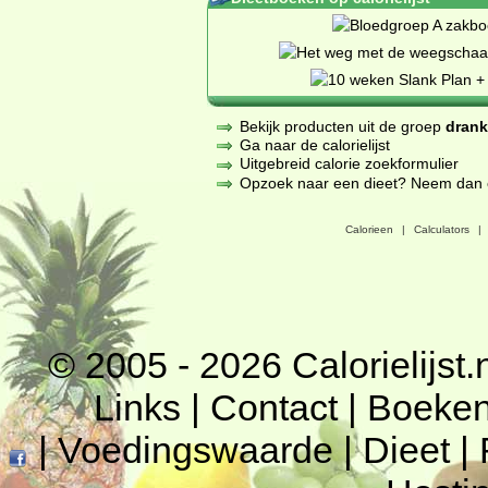
Bekijk producten uit de groep
dran
Ga naar de calorielijst
Uitgebreid calorie zoekformulier
Opzoek naar een dieet? Neem dan een
Calorieen
|
Calculators
|
© 2005 - 2026
Calorielijst.
Links
|
Contact
|
Boeke
|
Voedingswaarde
|
Dieet
|