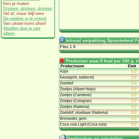
Ken je maten
Drinken, drinken, drinken
Val af, maar blijf eten
De wekker is je vriend
Van uitstel komt afstel
Afvallen doe je niet
alleen
Inhoud verpakking Sprankelend 
Fles 1 lt
Producten waar 0 kcal per 100 g. in
Productnaam
Eiwit
Azijn
0,0
Kauwgom, suikervrij
0,0
Zoetstof
0,0
Zoetjes (Albert Heijn)
0,0
Zoetjes (Canderel)
0,0
Zoetjes (Cologran)
0,0
Zoetjes (Natrena)
0,0
Zoetstof, vloeibaar (Natrena)
0,0
Bronwater, gem.
0,0
Coca cola Light (Coca cola)
0,0
Dieetboeken op calorielijst