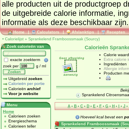
alle producten uit de productgroep
d
de uitgebreide calorie informatie, in
informatie als deze beschikbaar zijn.
Home
|
Calculators
|
Afslanktips
|
Recepten
•
Calorielijst
»
Sprankelend Framboossmaak (Sourcy)
Zoek calorieën van
Calorieën Sprank
Calorie waar
Extra calorie 
exacte zoekterm
Ingrediënten
zoek per
g / ml
Allergie infor
Zoeken
Producten me
Uitgebreid
zoeken
Calorieën per portie
Calorieën
archief
Beki
Voor je website
Sprankelend Citroensmaa
Menu
A
•
B
•
C
•
D
•
E
•
F
•
G
•
H
•
I
•
J
•
Home
Calorieen zoeken
Hoeveel kcal bevat een
po
Energieschema
Sprankelend Framboossmaak (Sou
Calorieen teller