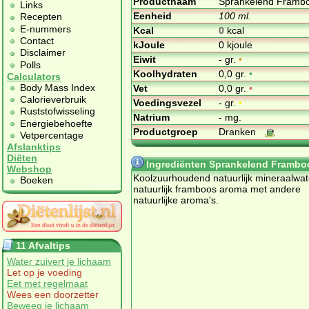
Productnaam
Sprankelend Framb
Links
Eenheid
100 ml.
Recepten
E-nummers
Kcal
0
kcal
Contact
kJoule
0 kjoule
Disclaimer
Eiwit
- gr.
•
Polls
Koolhydraten
0,0 gr.
•
Calculators
Body Mass Index
Vet
0,0 gr.
•
Calorieverbruik
Voedingsvezel
- gr.
•
Ruststofwisseling
Natrium
- mg.
Energiebehoefte
Productgroep
Dranken
Vetpercentage
Afslanktips
Diëten
Ingrediënten Sprankelend Frambo
Webshop
Koolzuurhoudend natuurlijk mineraalwat
Boeken
natuurlijk framboos aroma met andere
natuurlijke aroma's.
11 Afvaltips
Water zuivert je lichaam
Let op je voeding
Eet met regelmaat
Wees een doorzetter
Beweeg je lichaam