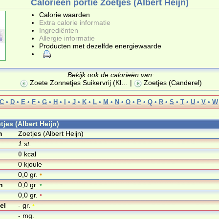
Calorieën portie Zoetjes (Albert Heijn)
Calorie waarden
Extra calorie informatie
Ingrediënten
Allergie informatie
Producten met dezelfde energiewaarde
Bekijk ook de calorieën van:
Zoete Zonnetjes Suikervrij (Kl
… |
Zoetjes (Canderel)
C
•
D
•
E
•
F
•
G
•
H
•
I
•
J
•
K
•
L
•
M
•
N
•
O
•
P
•
Q
•
R
•
S
•
T
•
U
•
V
•
W
tjes (Albert Heijn)
m
Zoetjes (Albert Heijn)
1 st.
0
kcal
0 kjoule
0,0 gr.
•
n
0,0 gr.
•
0,0 gr.
•
el
- gr.
•
- mg.