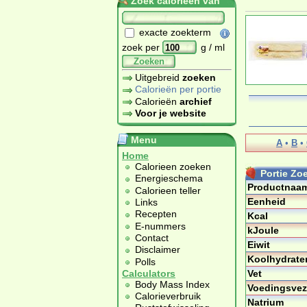
Zoek calorieën van
exacte zoekterm
zoek per
g / ml
Zoeken
Uitgebreid
zoeken
Calorieën per portie
Calorieën
archief
Voor je website
Menu
A
•
B
•
Home
Calorieen zoeken
Portie Zoe
Energieschema
Productnaa
Calorieen teller
Eenheid
Links
Recepten
Kcal
E-nummers
kJoule
Contact
Eiwit
Disclaimer
Koolhydrate
Polls
Vet
Calculators
Body Mass Index
Voedingsvez
Calorieverbruik
Natrium