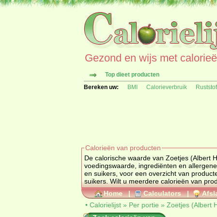
Gezond en wijs met calorieën 
Top dieet producten
Bereken uw:
BMI
Calorieverbruik
Ruststo
Calorieën van producten
De calorische waarde van Zoetjes (Albert Heijn) 
en suikers
, voor een overzicht van produc
suikers
Home
|
Calculators
|
Afsl
•
Calorielijst
»
Per portie
»
Zoetjes (Albert H