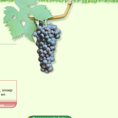
, snoep
 en
ws