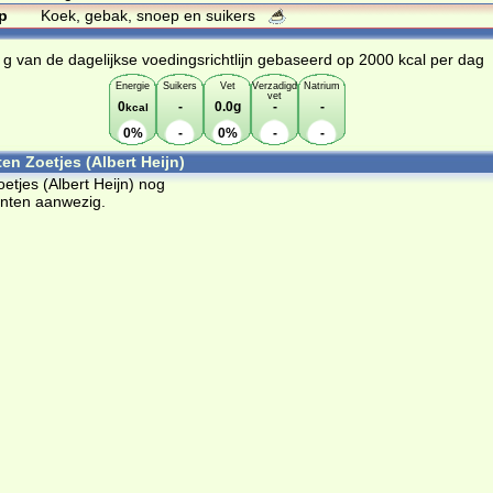
p
Koek, gebak, snoep en suikers
 g van de dagelijkse voedingsrichtlijn gebaseerd op 2000 kcal per dag
Energie
Suikers
Vet
Verzadigd
Natrium
vet
0
-
0.0g
-
-
kcal
0%
-
0%
-
-
en Zoetjes (Albert Heijn)
oetjes (Albert Heijn) nog
ënten aanwezig.