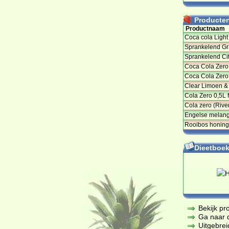
Producten 
Productnaam
Coca cola Light
Sprankelend Gr
Sprankelend Ci
Coca Cola Zero
Coca Cola Zero
Clear Limoen &
Cola Zero 0,5L 
Cola zero (Rive
Engelse melan
Rooibos honing 
Dieetboeke
Bekijk pr
Ga naar de
Uitgebrei