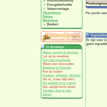
Ruststofwisseling
Productgroe
Energiebehoefte
Vetpercentage
Afslanktips
Per portie van
Diëten
Webshop
Boeken
Ingrediënt
Er zijn voor Z
geen ingredi
11 Afvaltips
Water zuivert je lichaam
Let op je voeding
Eet met regelmaat
Wees een doorzetter
Beweeg je lichaam
Ken je maten
Drinken, drinken, drinken
Val af, maar blijf eten
De wekker is je vriend
Van uitstel komt afstel
Afvallen doe je niet
alleen