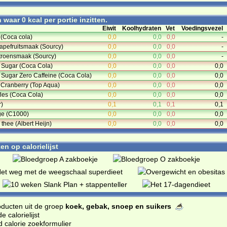
waar 0 kcal per portie inzitten.
Eiwit
Koolhydraten
Vet
Voedingsvezel
 (Coca cola)
0,0
0,0
0,0
-
apefruitsmaak (Sourcy)
0,0
0,0
0,0
-
troensmaak (Sourcy)
0,0
0,0
0,0
-
 Sugar (Coca Cola)
0,0
0,0
0,0
0,0
 Sugar Zero Caffeine (Coca Cola)
0,0
0,0
0,0
0,0
 Cranberry (Top Aqua)
0,0
0,0
0,0
0,0
fles (Coca Cola)
0,0
0,0
0,0
0,0
r)
0,1
0,1
0,1
0,1
ge (C1000)
0,0
0,0
0,0
0,0
thee (Albert Heijn)
0,0
0,0
0,0
0,0
n op calorielijst
oducten uit de groep
koek, gebak, snoep en suikers
 calorielijst
d calorie zoekformulier