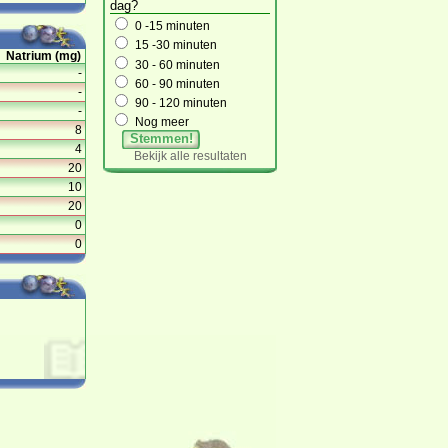
dag?
0 -15 minuten
15 -30 minuten
Natrium (mg)
30 - 60 minuten
-
60 - 90 minuten
-
90 - 120 minuten
-
Nog meer
8
Stemmen!
4
Bekijk alle resultaten
20
10
20
0
0