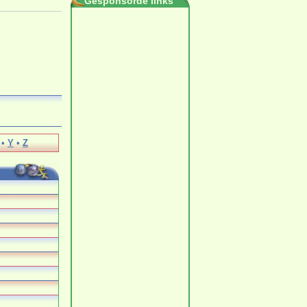
Gesponsorde links
•
Y
•
Z