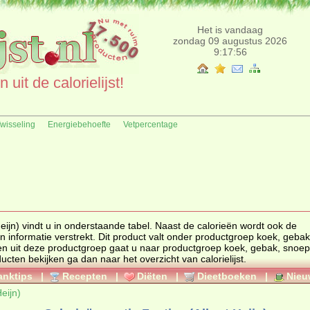
Het is vandaag
zondag 09 augustus 2026
9:17:56
uit de calorielijst!
fwisseling
Energiebehoefte
Vetpercentage
vindt u in onderstaande tabel. Naast de calorieën wordt ook de
voedingswaarde, ingrediënten en allergenen informatie verstrekt. Dit product valt onder productgroep
koek, gebak
ten uit deze productgroep gaat u naar productgroep
koek, gebak, snoep
. Wilt u meerdere calorieën van producten bekijken ga dan naar het overzicht van calorielijst.
anktips
|
Recepten
|
Diëten
|
Dieetboeken
|
Nieu
eijn)