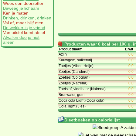
Wees een doorzetter
Beweeg je lichaam
Ken je maten
Drinken, drinken, drinken
Val af, maar blijf eten
De wekker is je vriend
Van uitstel komt afstel
Afvallen doe je niet
alleen
Producten waar 0 kcal per 100 g. in
Productnaam
Eiwit
Azijn
0,0
Kauwgom, suikervrij
0,0
Zoetjes (Albert Heijn)
0,0
Zoetjes (Canderel)
0,0
Zoetjes (Cologran)
0,0
Zoetjes (Natrena)
0,0
Zoetstof, vloeibaar (Natrena)
0,0
Bronwater, gem.
0,0
Coca cola Light (Coca cola)
0,0
Cola, light (3 es)
0,0
Dieetboeken op calorielijst