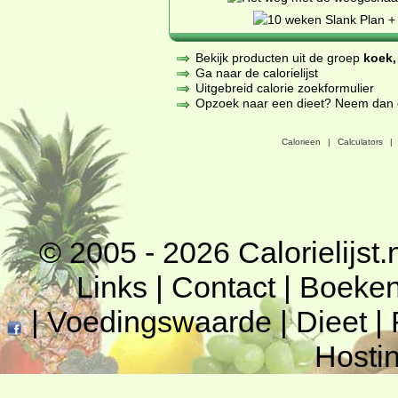
Bekijk producten uit de groep
koek,
Ga naar de calorielijst
Uitgebreid calorie zoekformulier
Opzoek naar een dieet? Neem dan een
Calorieen
|
Calculators
|
© 2005 - 2026
Calorielijst.
Links
|
Contact
|
Boeke
|
Voedingswaarde
|
Dieet
|
Hosti