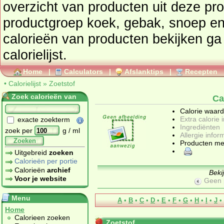
overzicht van producten uit deze pr
productgroep
koek, gebak, snoep en
calorieën van producten bekijken ga dan naar 
calorielijst.
Home
|
Calculators
|
Afslanktips
|
Recepten
•
Calorielijst
»
Zoetstof
Zoek calorieën van
Ca
Calorie waar
Extra calorie 
exacte zoekterm
Ingrediënten
zoek per
g / ml
Allergie infor
Zoeken
Producten me
Uitgebreid
zoeken
Calorieën per portie
Calorieën
archief
Beki
Voor je website
Geen 
Menu
A
•
B
•
C
•
D
•
E
•
F
•
G
•
H
•
I
•
J
•
Home
Calorieen zoeken
Zoetstof