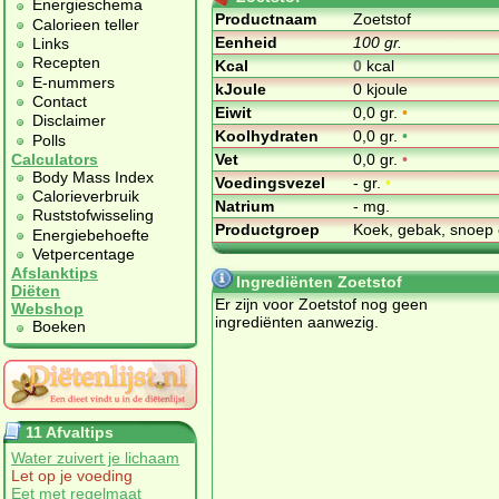
Energieschema
Productnaam
Zoetstof
Calorieen teller
Eenheid
100 gr.
Links
Recepten
Kcal
0
kcal
E-nummers
kJoule
0 kjoule
Contact
Eiwit
0,0 gr.
•
Disclaimer
Koolhydraten
0,0 gr.
•
Polls
Vet
0,0 gr.
•
Calculators
Body Mass Index
Voedingsvezel
- gr.
•
Calorieverbruik
Natrium
- mg.
Ruststofwisseling
Productgroep
Koek, gebak, snoep 
Energiebehoefte
Vetpercentage
Afslanktips
Ingrediënten Zoetstof
Diëten
Er zijn voor Zoetstof nog geen
Webshop
ingrediënten aanwezig.
Boeken
11 Afvaltips
Water zuivert je lichaam
Let op je voeding
Eet met regelmaat