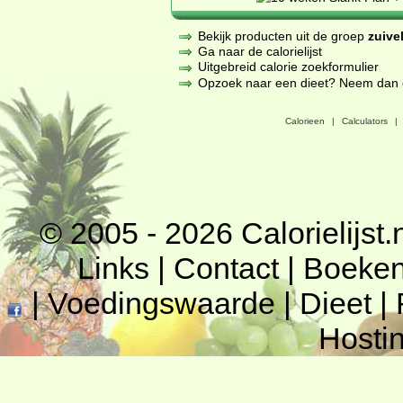
Bekijk producten uit de groep
zuive
Ga naar de calorielijst
Uitgebreid calorie zoekformulier
Opzoek naar een dieet? Neem dan een
Calorieen
|
Calculators
|
© 2005 - 2026
Calorielijst.
Links
|
Contact
|
Boeke
|
Voedingswaarde
|
Dieet
|
Hosti