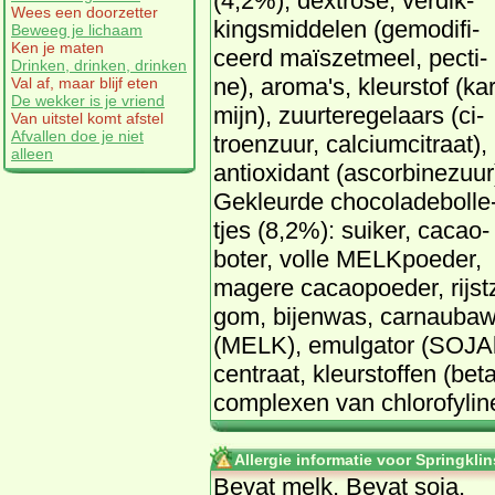
(4,2%), dex­tro­se, ver­dik­
Wees een doorzetter
kings­mid­de­len (ge­mo­di­fi­
Beweeg je lichaam
Ken je maten
ceerd ma­ïs­zet­meel, pec­ti­
Drinken, drinken, drinken
ne), aro­ma's, kleur­stof (kar
Val af, maar blijf eten
De wekker is je vriend
mijn), zuur­te­re­ge­laars (ci­
Van uitstel komt afstel
Afvallen doe je niet
troen­zuur, cal­ci­um­ci­traat),
alleen
an­ti­oxi­dant (as­cor­bi­ne­zuur
Ge­kleur­de cho­co­la­de­bol­le
tjes (8,2%): sui­ker, ca­cao­
bo­ter, vol­le MELK­poe­der,
ma­ge­re ca­cao­poe­der, rijst
gom, bij­en­was, car­nau­ba­
(MELK), emul­ga­tor (SO­JAle­c
cen­traat, kleur­stof­fen (be­t
com­plexen van chlo­ro­fy­li­n
Allergie informatie voor Springkl
Be­vat melk. Be­vat so­ja.