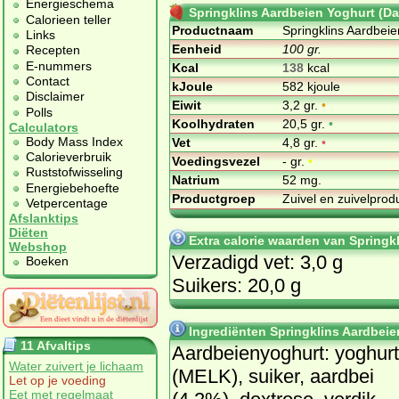
Energieschema
Springklins Aardbeien Yoghurt (D
Calorieen teller
Productnaam
Springklins Aardbei
Links
Eenheid
100 gr.
Recepten
E-nummers
Kcal
138
kcal
Contact
kJoule
582 kjoule
Disclaimer
Eiwit
3,2 gr.
•
Polls
Koolhydraten
20,5 gr.
•
Calculators
Body Mass Index
Vet
4,8 gr.
•
Calorieverbruik
Voedingsvezel
- gr.
•
Ruststofwisseling
Natrium
52 mg.
Energiebehoefte
Productgroep
Zuivel en zuivelpro
Vetpercentage
Afslanktips
Diëten
Extra calorie waarden van Springk
Webshop
Verzadigd vet: 3,0 g
Boeken
Suikers: 20,0 g
Ingrediënten Springklins Aardbei
11 Afvaltips
Aard­bei­en­yog­hurt: yog­hurt
Water zuivert je lichaam
(MELK), sui­ker, aard­bei
Let op je voeding
Eet met regelmaat