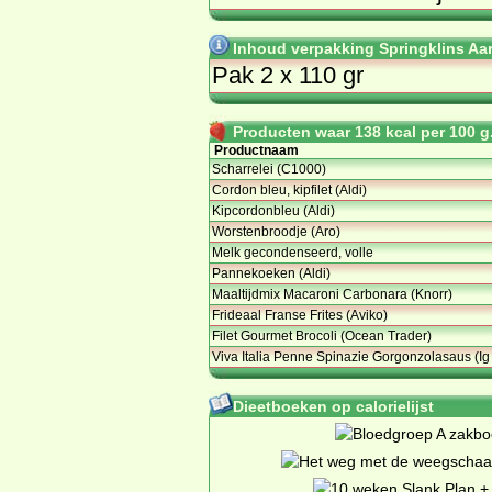
Inhoud verpakking Springklins Aa
Pak 2 x 110 gr
Producten waar 138 kcal per 100 g.
Productnaam
Scharrelei (C1000)
Cordon bleu, kipfilet (Aldi)
Kipcordonbleu (Aldi)
Worstenbroodje (Aro)
Melk gecondenseerd, volle
Pannekoeken (Aldi)
Maaltijdmix Macaroni Carbonara (Knorr)
Frideaal Franse Frites (Aviko)
Filet Gourmet Brocoli (Ocean Trader)
Viva Italia Penne Spinazie Gorgonzolasaus (Ig
Dieetboeken op calorielijst