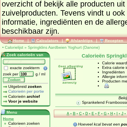
overzicht of bekijk alle product
zuivelproducten
. Tevens vindt u ook de uitgebreide calorie
informatie, ingrediënten en de aller
beschikbaar zijn.
Home
|
Calculators
|
Afslanktips
|
Recepten
•
Calorielijst
»
Springklins Aardbeien Yoghurt (Danone)
Zoek calorieën van
Calorieën Springk
Calorie waar
Extra calorie 
exacte zoekterm
Ingrediënten
zoek per
g / ml
Allergie infor
Zoeken
Producten me
Uitgebreid
zoeken
Calorieën per portie
Calorieën
archief
Beki
Voor je website
Sprankelend Frambooss
Menu
A
•
B
•
C
•
D
•
E
•
F
•
G
•
H
•
I
•
J
•
Home
Calorieen zoeken
Hoeveel kcal bevat een
por