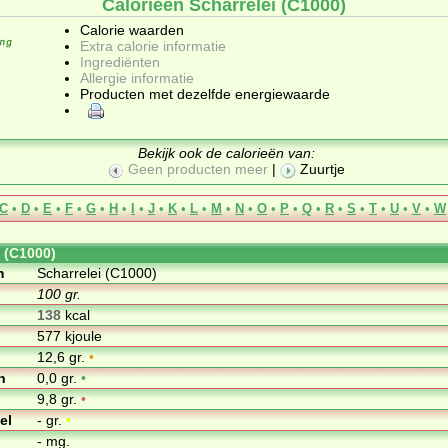
Calorieën Scharrelei (C1000)
Calorie waarden
Extra calorie informatie
Ingrediënten
Allergie informatie
Producten met dezelfde energiewaarde
Bekijk ook de calorieën van:
Geen producten meer
|
Zuurtje
C
•
D
•
E
•
F
•
G
•
H
•
I
•
J
•
K
•
L
•
M
•
N
•
O
•
P
•
Q
•
R
•
S
•
T
•
U
•
V
•
W
i (C1000)
m
Scharrelei (C1000)
100 gr.
138
kcal
577 kjoule
12,6 gr.
•
n
0,0 gr.
•
9,8 gr.
•
el
- gr.
•
- mg.