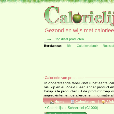
Gezond en wijs met calorieën 
Top dieet producten
Bereken uw:
BMI
Calorieverbruik
Ruststo
Calorieën van producten
In onderstaande tabel vindt u het aantal calorieën van Sch
bekijk alle producten uit de productgroep
vl
ingrediënten en de alle
Home
|
Calculators
|
Afsl
•
Calorielijst
»
Scharrelei (C1000)