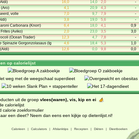
Aldi)
16,0
14,0
2,0
-
 (Aro)
4,1
20,9
4,3
-
eerd, volle
7,0
9,7
7,9
-
ldi)
3,8
19,0
5,6
-
aroni Carbonara (Knorr)
6,4
18,0
4,1
0,9
Frites (Aviko)
2,0
23,0
3,5
3,0
rocoli (Ocean Trader)
12,3
4,7
7,8
-
ne Spinazie Gorgonzolasaus (Ig
4,6
18,4
5,3
1,0
(Aldi)
12,6
0,0
9,8
0,0
n op calorielijst
oducten uit de groep
vlees(waren), vis, kip en ei
 calorielijst
d calorie zoekformulier
ar een dieet? Neem dan eens een kijkje op dietenlijst.nl
!
Calorieen
|
Calculators
|
Afslanktips
|
Recepten
|
Diëten
|
Dieetboeken