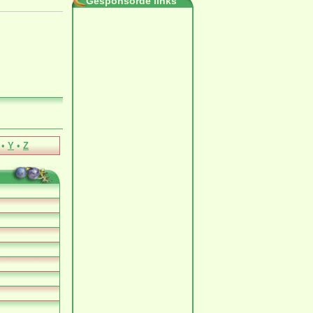
Gesponsorde links
•
Y
•
Z