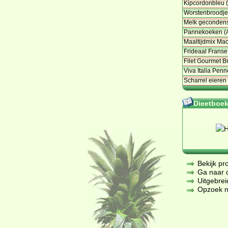
Kipcordonbleu (
Worstenbroodje
Melk gecondens
Pannekoeken (A
Maaltijdmix Mac
Frideaal Franse 
Filet Gourmet B
Viva Italia Pen
Scharrel eieren 
Dieetboeke
Bekijk pr
Ga naar de
Uitgebrei
Opzoek na