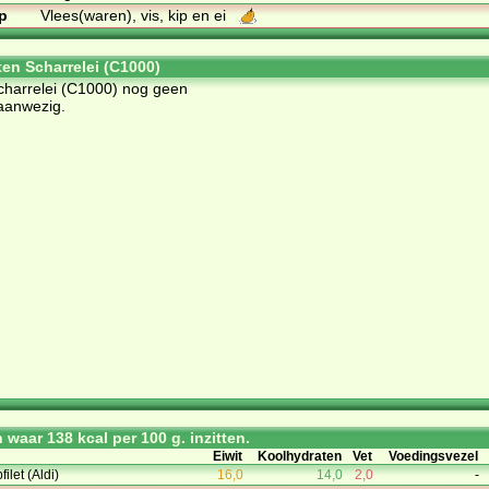
p
Vlees(waren), vis, kip en ei
ten Scharrelei (C1000)
Scharrelei (C1000) nog geen
aanwezig.
waar 138 kcal per 100 g. inzitten.
Eiwit
Koolhydraten
Vet
Voedingsvezel
ilet (Aldi)
16,0
14,0
2,0
-