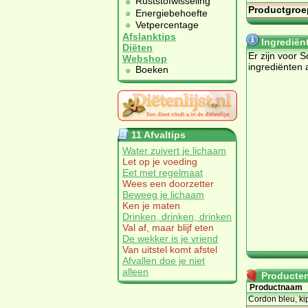
Ruststofwisseling
Productgroe
Energiebehoefte
Vetpercentage
Afslanktips
Ingrediën
Diëten
Er zijn voor 
Webshop
ingrediënten 
Boeken
11 Afvaltips
Water zuivert je lichaam
Let op je voeding
Eet met regelmaat
Wees een doorzetter
Beweeg je lichaam
Ken je maten
Drinken, drinken, drinken
Val af, maar blijf eten
De wekker is je vriend
Van uitstel komt afstel
Afvallen doe je niet
alleen
Producten 
Productnaam
Cordon bleu, kipf