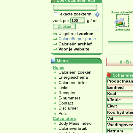
Zoek calorieën van
exacte zoekterm
zoek per
g / ml
Zoeken
Uitgebreid
zoeken
Calorieën per portie
Calorieën
archief
Voor je website
Menu
A
•
B
•
Home
Calorieen zoeken
Scharrele
Energieschema
Productnaa
Calorieen teller
Eenheid
Links
Recepten
Kcal
E-nummers
kJoule
Contact
Eiwit
Disclaimer
Koolhydrate
Polls
Vet
Calculators
Body Mass Index
Voedingsvez
Calorieverbruik
Natrium