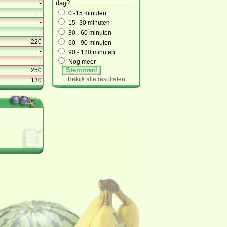
dag?
-
-
0 -15 minuten
-
15 -30 minuten
-
30 - 60 minuten
220
60 - 90 minuten
-
90 - 120 minuten
-
Nog meer
Stemmen!
250
Bekijk alle resultaten
130