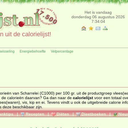
Het is vandaag
donderdag 06 augustus 2026
7:34:04
uit de calorielijst!
fwisseling
Energiebehoefte
Vetpercentage
arrelei (C1000) per 100 gr. uit de productgroep vlees(waren),
vis, kip en ei. Zoekt u een ander product en de calorieën daarvan? Ga dan naar de
calorielijst
voor een totaal overzicht of
ees(waren), vis, kip en ei
. Tevens vindt u ook de uitgebreide calorie informatie,
rgenen informatie als deze beschikbaar zijn.
anktips
|
Recepten
|
Diëten
|
Dieetboeken
|
Nieu