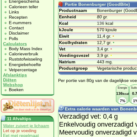
Energieschema
Portie Bonenburger (GoodBite)
Calorieen teller
Productnaam
Bonenburger (GoodB
Links
Eenheid
80 gr.
Recepten
E-nummers
Kcal
136
kcal
Contact
kJoule
570 kjoule
Disclaimer
Eiwit
11,4 gr.
•
Polls
Koolhydraten
12,7 gr.
•
Calculators
Body Mass Index
Vet
3,4 gr.
•
Calorieverbruik
Voedingsvezel
3,9 gr.
•
Ruststofwisseling
Natrium
443 mg.
Energiebehoefte
Productgroep
Vegetarische produ
Vetpercentage
Afslanktips
Diëten
Per portie van 80g van de dagelijkse voe
Webshop
Energie
Suik
Boeken
136
0.
kcal
7%
1
Extra calorie waarden van Bonenb
Verzadigd vet: 0,4 g
11 Afvaltips
Enkelvoudig onverzadigd v
Water zuivert je lichaam
Let op je voeding
Meervoudig onverzadigd ve
Eet met regelmaat