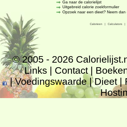
Ga naar de calorielijst
Uitgebreid calorie zoekformulier
Opzoek naar een dieet? Neem dan een
Calorieen
|
Calculators
|
© 2005 - 2026
Calorielijst.
Links
|
Contact
|
Boeke
|
Voedingswaarde
|
Dieet
|
Hosti