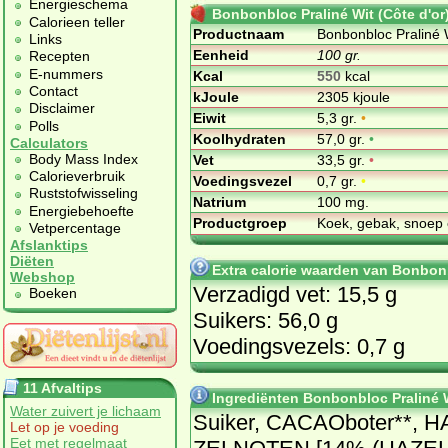
Energieschema
Bonbonbloc Praliné Wit (Côte d'or
Calorieen teller
Productnaam
Bonbonbloc Praliné W
Links
Eenheid
100 gr.
Recepten
E-nummers
Kcal
550
kcal
Contact
kJoule
2305 kjoule
Disclaimer
Eiwit
5,3 gr.
•
Polls
Koolhydraten
57,0 gr.
•
Calculators
Body Mass Index
Vet
33,5 gr.
•
Calorieverbruik
Voedingsvezel
0,7 gr.
•
Ruststofwisseling
Natrium
100 mg.
Energiebehoefte
Productgroep
Koek, gebak, snoep 
Vetpercentage
Afslanktips
Diëten
Extra calorie waarden van Bonbonb
Webshop
Verzadigd vet: 15,5 g
Boeken
Suikers: 56,0 g
Voedingsvezels: 0,7 g
11 Afvaltips
Ingrediënten Bonbonbloc Praliné W
Water zuivert je lichaam
Suiker, CA­CAO­bo­ter**, H
Let op je voeding
Eet met regelmaat