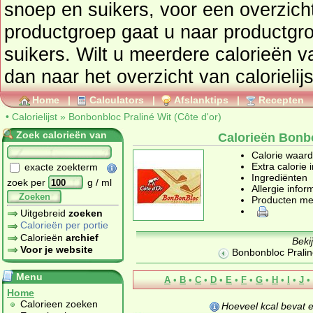
snoep en suikers
, voor een overzicht van producten uit deze
productgroep gaat u naar productg
suikers
. Wilt u meerdere calorieën 
dan naar het overzicht van calorielij
Home
|
Calculators
|
Afslanktips
|
Recepten
•
Calorielijst
»
Bonbonbloc Praliné Wit (Côte d'or)
Zoek calorieën van
Calorieën Bonbo
Calorie waar
Extra calorie 
exacte zoekterm
Ingrediënten
zoek per
g / ml
Allergie infor
Zoeken
Producten me
Uitgebreid
zoeken
Calorieën per portie
Calorieën
archief
Beki
Voor je website
Bonbonbloc Pralin
Menu
A
•
B
•
C
•
D
•
E
•
F
•
G
•
H
•
I
•
J
•
Home
Calorieen zoeken
Hoeveel kcal bevat