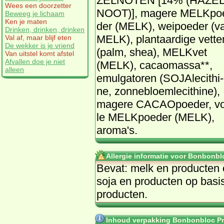
ZEL­NO­TEN [14% (HA­ZEL
Wees een doorzetter
NOOT)], ma­ge­re MELKpo
Beweeg je lichaam
Ken je maten
der (MELK), wei­poe­der (v
Drinken, drinken, drinken
MELK), plant­aar­di­ge vet­te
Val af, maar blijf eten
De wekker is je vriend
(palm, shea), MELKvet
Van uitstel komt afstel
Afvallen doe je niet
(MELK), ca­cao­mas­sa**,
alleen
emul­ga­to­ren (SO­JA­le­ci­thi­
ne, zon­ne­bloem­le­ci­thi­ne),
ma­ge­re CA­CAO­poe­der, vo
le MELKpoe­der (MELK),
aro­ma's.
Allergie informatie voor Bonbonblo
Be­vat: melk en pro­duc­ten o
so­ja en pro­duc­ten op ba­si
pro­duc­ten.
Inhoud verpakking Bonbonbloc Pral