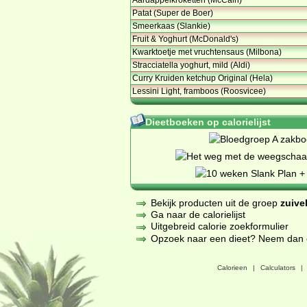
Patat (Super de Boer)
Smeerkaas (Slankie)
Fruit & Yoghurt (McDonald's)
Kwarktoetje met vruchtensaus (Milbona)
Stracciatella yoghurt, mild (Aldi)
Curry Kruiden ketchup Original (Hela)
Lessini Light, framboos (Roosvicee)
Dieetboeken op calorielijst
Bekijk producten uit de groep
zuive
Ga naar de calorielijst
Uitgebreid calorie zoekformulier
Opzoek naar een dieet? Neem dan een
Calorieen
|
Calculators
|