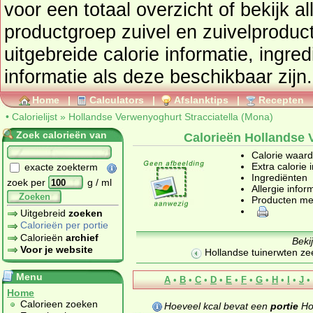
voor een totaal overzicht of bekijk alle producten uit de
productgroep
zuivel en zuivelproduc
uitgebreide calorie informatie, ingre
informatie als deze beschikbaar zijn.
Home
|
Calculators
|
Afslanktips
|
Recepten
•
Calorielijst
»
Hollandse Verwenyoghurt Stracciatella (Mona)
Zoek calorieën van
Calorieën Hollandse 
Calorie waar
Extra calorie 
exacte zoekterm
Ingrediënten
zoek per
g / ml
Allergie infor
Zoeken
Producten me
Uitgebreid
zoeken
Calorieën per portie
Calorieën
archief
Beki
Voor je website
Hollandse tuinerwten zee
Menu
A
•
B
•
C
•
D
•
E
•
F
•
G
•
H
•
I
•
J
•
Home
Calorieen zoeken
Hoeveel kcal bevat een
portie
Hol