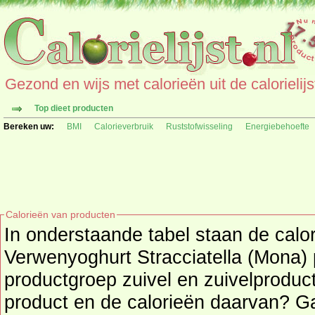
Gezond en wijs met calorieën uit de calorielijs
Top dieet producten
Bereken uw:
BMI
Calorieverbruik
Ruststofwisseling
Energiebehoefte
Calorieën van producten
In onderstaande tabel staan de calo
Verwenyoghurt Stracciatella (Mona) p
productgroep zuivel en zuivelproducten. Zoekt u een
product en de calorieën daarvan? G