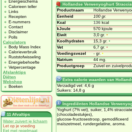
Energieschema
Hollandse Verwenyoghurt Straccia
Calorieen teller
Productnaam
Hollandse Verwenyog
Links
Eenheid
100 gr.
Recepten
E-nummers
Kcal
136
kcal
Contact
kJoule
570 kjoule
Disclaimer
Eiwit
3,0 gr.
•
Polls
Koolhydraten
15,3 gr.
•
Calculators
Body Mass Index
Vet
6,7 gr.
•
Calorieverbruik
Voedingsvezel
- gr.
•
Ruststofwisseling
Natrium
44 mg.
Energiebehoefte
Productgroep
Zuivel en zuivelpro
Vetpercentage
Afslanktips
Diëten
Extra calorie waarden van Holland
Webshop
Verzadigd vet: 4,6 g
Boeken
Suikers: 14,8 g
Ingrediënten Hollandse Verwenyogh
Yoghurt (7% vet), suiker, 1,4% stracciate
11 Afvaltips
(chocoladestukjes),
glucose‑fructosestroop, gemodificeerd
Water zuivert je lichaam
maïszetmeel, rundergelatine, aroma.
Let op je voeding
Eet met regelmaat