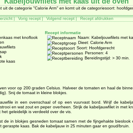
Kabeljouwfilets met kaas uit de oven
t uit de categorie "
Calorie Arm"
en komt uit de categoriesoort: hoofdge
erzicht
|
Vorig recept
|
Volgend recept
|
Recept afdrukken
Recept informatie
denkaas met knoflook
Naam: Kabeljouwfilets met ka
ten
Dieet: Calorie Arm
auwfilets
Soort: Hoofdgerecht
nsap
Personen: 4
k
Bereidingstijd: > 30 min.
pte kaas
en voor op 200 graden Celsius. Halveer de tomaten en haal de binnen
ig). Snij de tomaat in kleine blokjes.
auwfile in een ovenschaal of op een vuurvast bord. Wrijf de kabelja
strooi en wat zout en peper overheen. Strijk de kabeljauwfilet in met 
 het geleidelijk is verdeeld over de vis.
atst de in blokjes gesneden tomaat samen met de fijngehakte bieslook
t geraspte kaas. Bak de kabeljauw in 25 minuten gaar en goud/bruin.