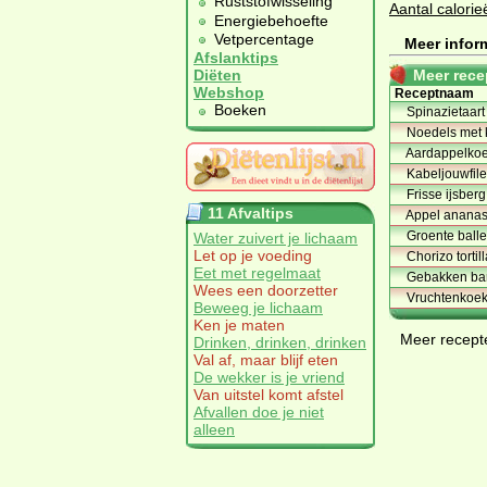
Ruststofwisseling
Aantal calorie
Energiebehoefte
Vetpercentage
Meer inform
Afslanktips
Meer rece
Diëten
Webshop
Receptnaam
Boeken
Spinazietaart
Noedels met k
Aardappelko
Kabeljouwfile
Frisse ijsber
11 Afvaltips
Appel ananas 
Groente ball
Water zuivert je lichaam
Let op je voeding
Chorizo tortil
Eet met regelmaat
Gebakken b
Wees een doorzetter
Vruchtenkoek
Beweeg je lichaam
Ken je maten
Meer
recept
Drinken, drinken, drinken
Val af, maar blijf eten
De wekker is je vriend
Van uitstel komt afstel
Afvallen doe je niet
alleen