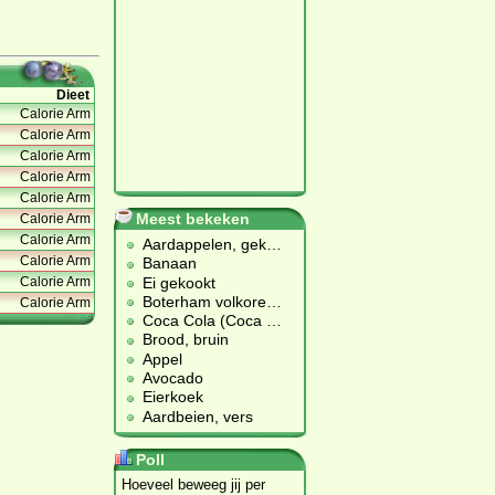
Dieet
Calorie Arm
Calorie Arm
Calorie Arm
Calorie Arm
Calorie Arm
Meest bekeken
Calorie Arm
Calorie Arm
Aardappelen, gek
…
Calorie Arm
Banaan
Ei gekookt
Calorie Arm
Boterham volkore
…
Calorie Arm
Coca Cola (Coca
…
Brood, bruin
Appel
Avocado
Eierkoek
Aardbeien, vers
Poll
Hoeveel beweeg jij per