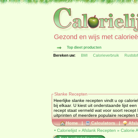
Gezond en wijs met calorieën 
Top dieet producten
Bereken uw:
BMI
Calorieverbruik
Ruststo
Slanke Recepten
Heerlijke slanke recepten vindt u op calorielijst. Deze 
bij elkaar. U kiest uit onderstaande lijst een dieetgroep om ze de slank
recept staat vermeld wat voor soort recept het is, lunch, hoofdgerecht, etc. Bij een keuze uit 
Home
|
Calculators
|
Afsl
•
Calorielijst
»
Afslank Recepten
»
Calorie 