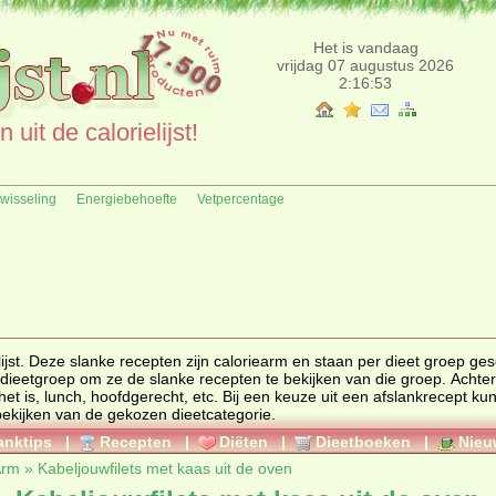
Het is vandaag
vrijdag 07 augustus 2026
2:16:53
uit de calorielijst!
fwisseling
Energiebehoefte
Vetpercentage
slanke recepten zijn caloriearm en staan per dieet groep gesorteerd
e recepten te bekijken van die groep. Achter elk
een afslankrecept kunt u deze
uitprinten of meerdere populaire recepten bekijken van de gekozen dieetcategorie.
anktips
|
Recepten
|
Diëten
|
Dieetboeken
|
Nieu
Arm
»
Kabeljouwfilets met kaas uit de oven