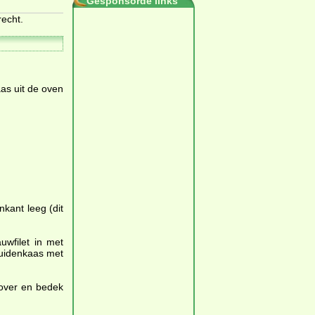
Gesponsorde links
recht.
as uit de oven
kant leeg (dit
uwfilet in met
kruidenkaas met
 over en bedek