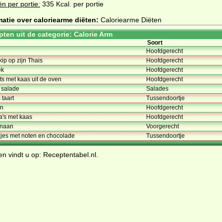
ën per portie:
335 Kcal. per portie
atie over caloriearme diëten:
Caloriearme Diëten
pten uit de categorie: Calorie Arm
Soort
Hoofdgerecht
ip op zijn Thais
Hoofdgerecht
ek
Hoofdgerecht
ts met kaas uit de oven
Hoofdgerecht
g salade
Salades
taart
Tussendoortje
en
Hoofdgerecht
la's met kaas
Hoofdgerecht
anaan
Voorgerecht
jes met noten en chocolade
Tussendoortje
en
vindt u op:
Receptentabel.nl
.