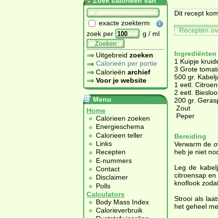
Zoek calorieën van
Dit recept kom
exacte zoekterm
Recepten ov
zoek per
g / ml
Zoeken
Ingrediënten
Uitgebreid
zoeken
1 Kuipje krui
Calorieën per portie
3 Grote toma
Calorieën
archief
500 gr. Kabelj
Voor je website
1 eetl. Citroe
2 eetl. Biesloo
Menu
200 gr. Geras
Zout
Home
Peper
Calorieen zoeken
Energieschema
Calorieen teller
Bereiding
Links
Verwarm de ov
heb je niet nod
Recepten
E-nummers
Leg de kabelj
Contact
citroensap en 
Disclaimer
knoflook zodat
Polls
Calculators
Strooi als la
Body Mass Index
het geheel me
Calorieverbruik