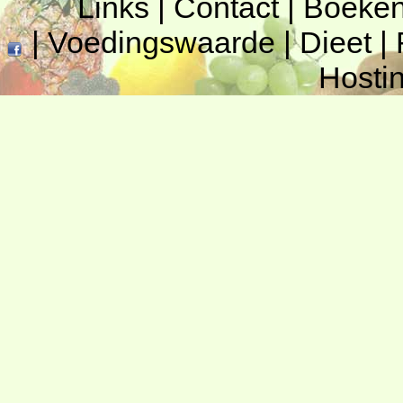
Links
|
Contact
|
Boeke
|
Voedingswaarde
|
Dieet
|
Hosti