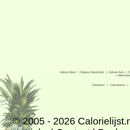
Atkins Dieet
|
Balans Slankclub
|
Calorie Arm
|
C
|
Methode
Calorieen
|
Calculators
|
© 2005 - 2026
Calorielijst.