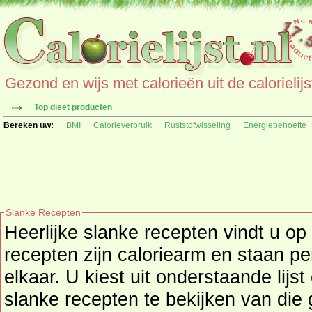
Gezond en wijs met calorieën uit de calorielijs
Top dieet producten
Bereken uw:
BMI
Calorieverbruik
Ruststofwisseling
Energiebehoefte
Slanke Recepten
Heerlijke slanke recepten vindt u op 
recepten zijn caloriearm en staan per dieet groep gesorteerd bij
elkaar. U kiest uit onderstaande lij
slanke recepten te bekijken van die groep. Achter elk recept