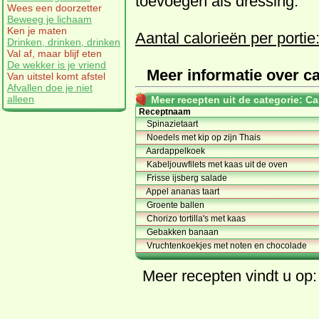
toevoegen als dressing.
Wees een doorzetter
Beweeg je lichaam
Ken je maten
Aantal calorieën per portie
Drinken, drinken, drinken
Val af, maar blijf eten
De wekker is je vriend
Meer informatie over ca
Van uitstel komt afstel
Afvallen doe je niet
alleen
Meer recepten uit de categorie: Ca
Receptnaam
Spinazietaart
Noedels met kip op zijn Thais
Aardappelkoek
Kabeljouwfilets met kaas uit de oven
Frisse ijsberg salade
Appel ananas taart
Groente ballen
Chorizo tortilla's met kaas
Gebakken banaan
Vruchtenkoekjes met noten en chocolade
Meer
recepten
vindt u op