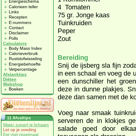
Energieschema
4 Tomaten
Calorieen teller
Links
75 gr. Jonge kaas
Recepten
Tuinkruiden
E-nummers
Contact
Peper
Disclaimer
Zout
Polls
Calculators
Body Mass Index
Calorieverbruik
Bereiding
Ruststofwisseling
Energiebehoefte
Snij de ijsberg sla fijn zo
Vetpercentage
in een schaal en voeg de u
Afslanktips
Diëten
een dunschiller het gro
Webshop
deze in dunne plakjes. Sn
Boeken
deze dan samen met de k
Voeg naar smaak tuinkrui
11 Afvaltips
serveren de in klokjes 
Water zuivert je lichaam
salade goed door elka
Let op je voeding
Eet met regelmaat