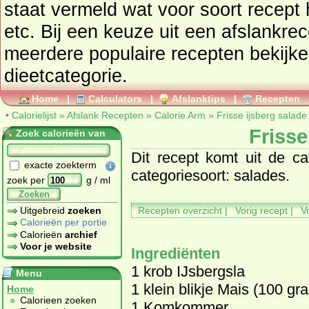
staat vermeld wat voor soort recept het is, lun
etc. Bij een keuze uit een afslankrec
meerdere populaire recepten bekijken van de geko
dieetcategorie.
Home
|
Calculators
|
Afslanktips
|
Recepten
•
Calorielijst
»
Afslank Recepten
»
Calorie Arm
»
Frisse ijsberg salade
Frisse
Zoek calorieën van
Dit recept komt uit de ca
exacte zoekterm
categoriesoort: salades.
zoek per
g / ml
Zoeken
Uitgebreid
zoeken
Recepten overzicht
|
Vorig recept
|
V
Calorieën per portie
Calorieën
archief
Voor je website
Ingrediënten
1 krob IJsbergsla
Menu
1 klein blikje Mais (100 gr
Home
Calorieen zoeken
1 Komkommer