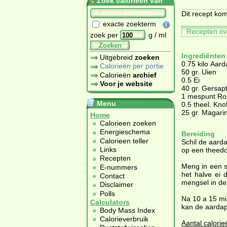
Zoek calorieën van
Dit recept kom
exacte zoekterm
Recepten ov
zoek per
g / ml
Zoeken
Ingrediënten
Uitgebreid
zoeken
0.75 kilo Aar
Calorieën per portie
50 gr. Uien
Calorieën
archief
0.5 Ei
Voor je website
40 gr. Gersap
1 mespunt Ro
Menu
0.5 theel. Kn
25 gr. Magari
Home
Calorieen zoeken
Energieschema
Bereiding
Calorieen teller
Schil de aard
Links
op een theedo
Recepten
Meng in een s
E-nummers
het halve ei 
Contact
mengsel in de
Disclaimer
Polls
Na 10 a 15 mi
Calculators
kan de aardap
Body Mass Index
Calorieverbruik
Aantal calorie