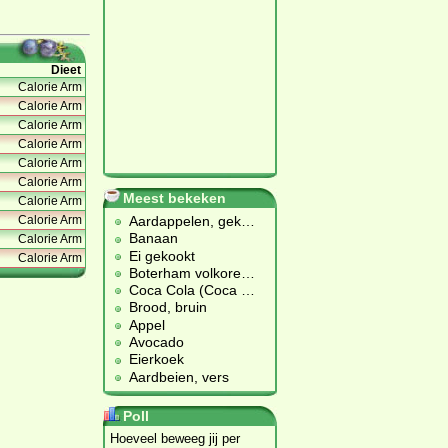
Dieet
Calorie Arm
Calorie Arm
Calorie Arm
Calorie Arm
Calorie Arm
Calorie Arm
Meest bekeken
Calorie Arm
Calorie Arm
Aardappelen, gek
…
Banaan
Calorie Arm
Ei gekookt
Calorie Arm
Boterham volkore
…
Coca Cola (Coca
…
Brood, bruin
Appel
Avocado
Eierkoek
Aardbeien, vers
Poll
Hoeveel beweeg jij per