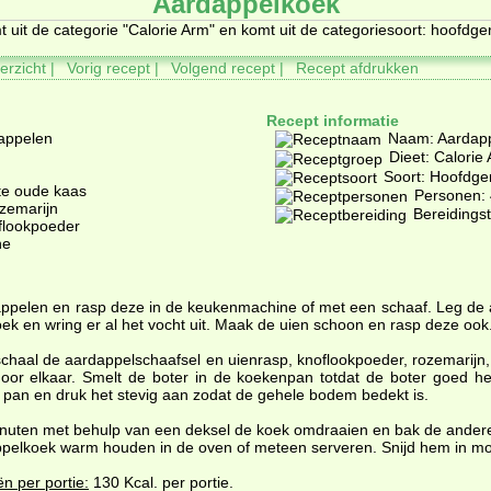
Aardappelkoek
t uit de categorie "
Calorie Arm"
en komt uit de categoriesoort: hoofdge
erzicht
|
Vorig recept |
Volgend recept
|
Recept afdrukken
Recept informatie
dappelen
Naam: Aardap
Dieet: Calorie
Soort: Hoofdge
te oude kaas
Personen: 
zemarijn
Bereidingst
oflookpoeder
ne
appelen en rasp deze in de keukenmachine of met een schaaf. Leg de
ek en wring er al het vocht uit. Maak de uien schoon en rasp deze ook
chaal de aardappelschaafsel en uienrasp, knoflookpoeder, rozemarijn
door elkaar. Smelt de boter in de koekenpan totdat de boter goed he
 pan en druk het stevig aan zodat de gehele bodem bedekt is.
nuten met behulp van een deksel de koek omdraaien en bak de andere
pelkoek warm houden in de oven of meteen serveren. Snijd hem in mo
ën per portie:
130 Kcal. per portie.