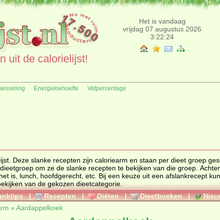
Het is vandaag
vrijdag 07 augustus 2026
3:22:24
uit de calorielijst!
fwisseling
Energiebehoefte
Vetpercentage
slanke recepten zijn caloriearm en staan per dieet groep gesorteerd
e recepten te bekijken van die groep. Achter elk
een afslankrecept kunt u deze
uitprinten of meerdere populaire recepten bekijken van de gekozen dieetcategorie.
anktips
|
Recepten
|
Diëten
|
Dieetboeken
|
Nieu
Arm
»
Aardappelkoek