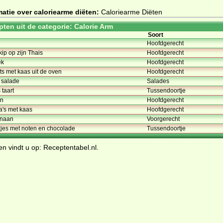
atie over caloriearme diëten:
Caloriearme Diëten
pten uit de categorie: Calorie Arm
Soort
Hoofdgerecht
ip op zijn Thais
Hoofdgerecht
ek
Hoofdgerecht
ts met kaas uit de oven
Hoofdgerecht
g salade
Salades
taart
Tussendoortje
en
Hoofdgerecht
la's met kaas
Hoofdgerecht
anaan
Voorgerecht
jes met noten en chocolade
Tussendoortje
en
vindt u op:
Receptentabel.nl
.