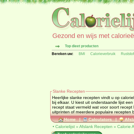
Gezond en wijs met calorieën 
Top dieet producten
Bereken uw:
BMI
Calorieverbruik
Ruststo
Slanke Recepten
Heerlijke slanke recepten vindt u op calorielijst. Deze 
bij elkaar. U kiest uit onderstaande lijst een dieetgroep om ze de slank
recept staat vermeld wat voor soort recept het is, lunch, hoofdgerecht, etc. Bij een keuze uit 
Home
|
Calculators
|
Afsl
•
Calorielijst
»
Afslank Recepten
»
Calorie 