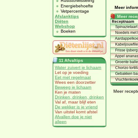
Ruststofwisseling
Energiebehoefte
Meer inform
Vetpercentage
Meer rece
Afslanktips
Diëten
Receptnaam
Webshop
Spinazietaart
Boeken
Noedels met k
Aardappelko
Kabeljouwfile
Frisse ijsber
Appel ananas 
11 Afvaltips
Groente ball
Water zuivert je lichaam
Chorizo tortil
Let op je voeding
Gebakken b
Eet met regelmaat
Vruchtenkoek
Wees een doorzetter
Beweeg je lichaam
Meer
recept
Ken je maten
Drinken, drinken, drinken
Val af, maar blijf eten
De wekker is je vriend
Van uitstel komt afstel
Afvallen doe je niet
alleen