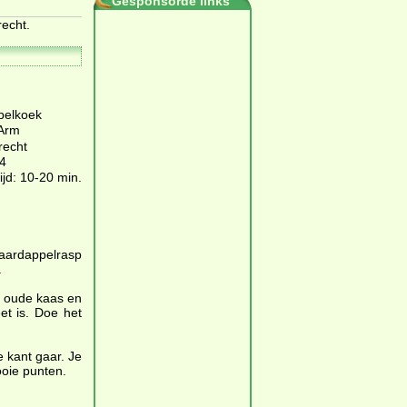
Gesponsorde links
recht.
pelkoek
 Arm
recht
4
ijd: 10-20 min.
 aardappelrasp
.
, oude kaas en
et is. Doe het
 kant gaar. Je
oie punten.