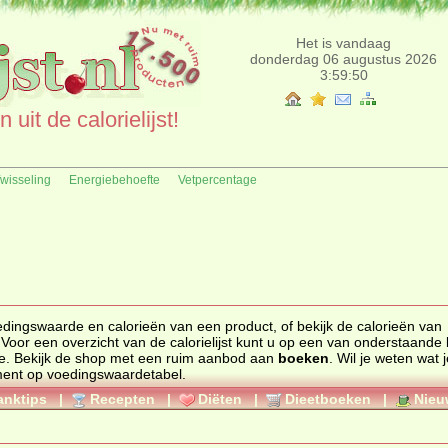
Het is vandaag
donderdag 06 augustus 2026
3:59:50
uit de calorielijst!
fwisseling
Energiebehoefte
Vetpercentage
edingswaarde
en
calorieën
van een product, of bekijk de calorieën van
 Voor een overzicht van de calorielijst kunt u op een van onderstaande l
e. Bekijk de
shop
met een ruim aanbod aan
boeken
. Wil je weten wat 
ment op
voedingswaardetabel
.
anktips
|
Recepten
|
Diëten
|
Dieetboeken
|
Nieu