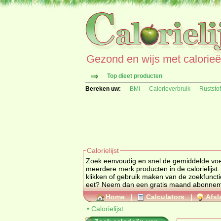
Gezond en wijs met calorieën 
Top dieet producten
Bereken uw:
BMI
Calorieverbruik
Ruststo
Calorielijst
Zoek eenvoudig en snel de gemiddelde
vo
meerdere merk producten in de calorielijst.
klikken of gebruik maken van de zoekfuncti
eet? Neem dan een gratis maand abonne
Home
|
Calculators
|
Afsl
•
Calorielijst