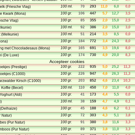
100 ml.
70
293
11,0
6,0
0,0
elk (Friesche Vlag)
100 gr.
106
447
5,7
12,7
3,5
le Kwark (Mona)
100 gr.
85
355
2,0
15,0
2,5
esche Vlag)
100 ml.
92
386
2,0
15,0
3,0
lkunie)
100 ml.
51
214
3,5
8,5
0,0
 (Melkunie)
100 gr.
184
772
3,4
24,3
8,0
ona)
100 gr.
165
691
3,5
19,6
8,0
ng met Chocoladesaus (Mona)
100 gr.
174
730
4,9
20,0
8,3
i (De Luxe)
Accepteer cookies
100 gr.
222
935
5,0
25,2
11,3
oekjes (Prestige)
100 gr.
226
947
4,6
26,3
11,3
rkoekjes (C1000)
100 gr.
203
852
4,6
23,4
10,3
arzwalder Kirsch (C1000)
100 ml.
110
450
7,0
11,0
4,0
 Koffie (Becel)
100 gr.
41
173
4,4
5,5
0,0
Yoghurt (Aldi)
100 ml.
38
159
4,7
4,9
0,1
i)
100 gr.
45
188
4,6
6,2
0,1
 (Delhaize)
100 gr.
72
303
4,3
5,1
3,8
r Natur)
100 gr.
91
380
3,8
11,6
3,3
bes (Pur Natur)
100 gr.
89
371
3,8
11,0
3,3
mboos (Pur Natur)