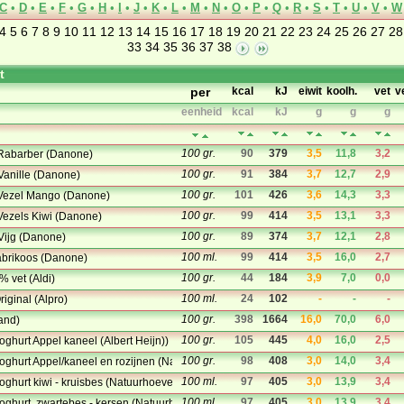
C
•
D
•
E
•
F
•
G
•
H
•
I
•
J
•
K
•
L
•
M
•
N
•
O
•
P
•
Q
•
R
•
S
•
T
•
U
•
V
•
W
4
5
6
7
8
9
10
11
12
13
14
15
16
17
18
19
20
21
22
23
24
25
26
27
28
33
34
35
36
37
38
t
per
kcal
kJ
eiwit
koolh.
vet
v
eenheid
kcal
kJ
g
g
g
100 gr.
90
379
3,5
11,8
3,2
 Rabarber (Danone)
100 gr.
91
384
3,7
12,7
2,9
 Vanille (Danone)
100 gr.
101
426
3,6
14,3
3,3
t Vezel Mango (Danone)
100 gr.
99
414
3,5
13,1
3,3
 Vezels Kiwi (Danone)
100 gr.
89
374
3,7
12,1
2,8
 Vijg (Danone)
100 ml.
99
414
3,5
16,0
2,7
abrikoos (Danone)
100 gr.
44
184
3,9
7,0
0,0
% vet (Aldi)
100 ml.
24
102
-
-
-
iginal (Alpro)
100 gr.
398
1664
16,0
70,0
6,0
and)
100 gr.
105
445
4,0
16,0
2,5
oghurt Appel kaneel (Albert Heijn))
100 gr.
98
408
3,0
14,0
3,4
oghurt Appel/kaneel en rozijnen (Natuurhoeve)
100 ml.
97
405
3,0
13,9
3,4
oghurt kiwi - kruisbes (Natuurhoeve)
100 ml.
97
405
3,0
13,9
3,4
oghurt, zwartebes - kersen (Natuurhoeve)