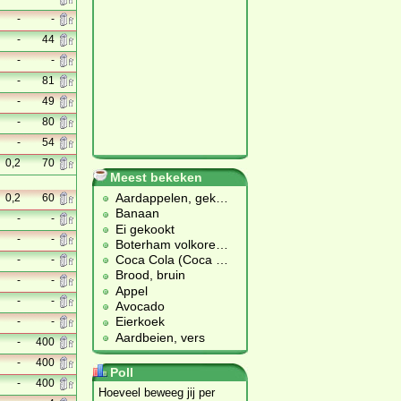
-
-
-
44
-
-
-
81
-
49
-
80
-
54
0,2
70
Meest bekeken
Aardappelen, gek
…
0,2
60
Banaan
-
-
Ei gekookt
-
-
Boterham volkore
…
Coca Cola (Coca
…
-
-
Brood, bruin
-
-
Appel
-
-
Avocado
Eierkoek
-
-
Aardbeien, vers
-
400
-
400
Poll
-
400
Hoeveel beweeg jij per