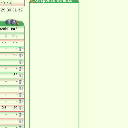
Gesponsorde links
•
Y
•
Z
29
30
31
32
ezels
na *
g
mg
-
-
-
52
-
-
-
-
-
52
-
-
-
-
-
-
-
-
0,3
50
-
-
-
-
-
-