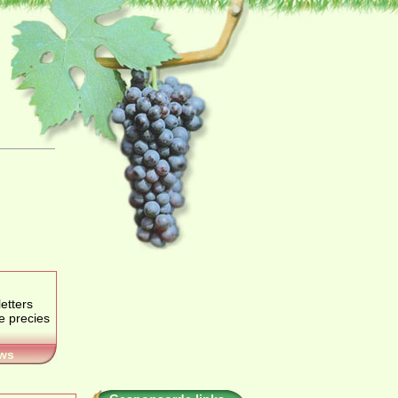
etters
je precies
ws