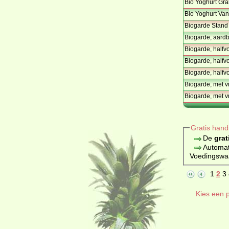
Bio Yoghurt Gra
Bio Yoghurt Vani
Biogarde Stand n
Biogarde, aardb
Biogarde, halfvo
Biogarde, halfvo
Biogarde, halfvo
Biogarde, met v
Biogarde, met v
Gratis hand
De
grat
Automat
Voedingswaar
1
2
3
Kies een p