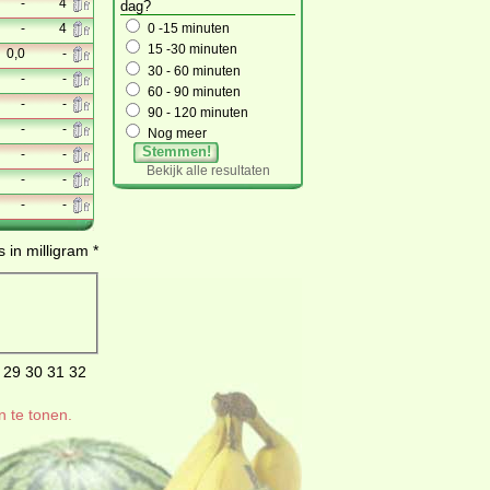
-
4
dag?
-
4
0 -15 minuten
15 -30 minuten
0,0
-
30 - 60 minuten
-
-
60 - 90 minuten
-
-
90 - 120 minuten
-
-
Nog meer
Stemmen!
-
-
Bekijk alle resultaten
-
-
-
-
 in milligram *
29
30
31
32
n te tonen.