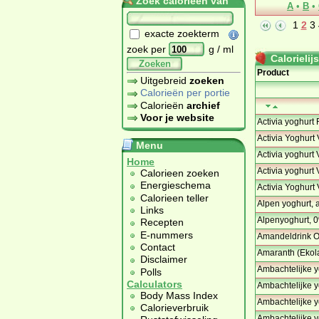
Zoek calorieën van
A
•
B
•
1
2
3
exacte zoekterm
zoek per
g / ml
Calorielijs
Zoeken
Product
Uitgebreid
zoeken
Calorieën per portie
Calorieën
archief
Voor je website
Activia yoghurt
Activia Yoghurt
Menu
Activia yoghur
Home
Activia yoghurt
Calorieen zoeken
Energieschema
Activia Yoghurt
Calorieen teller
Alpen yoghurt, 
Links
Alpenyoghurt, 0
Recepten
E-nummers
Amandeldrink Or
Contact
Amaranth (Ekol
Disclaimer
Ambachtelijke y
Polls
Calculators
Ambachtelijke y
Body Mass Index
Ambachtelijke y
Calorieverbruik
Ambachtelijke y