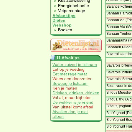
Ruststofwisseling
Energiebehoefte
Balance koffiem
Vetpercentage
Banaan Halfvol
Afslanktips
Banaan vla (Fri
Diëten
Webshop
Banaan Vla (Me
Boeken
Banaan Yoghurt
Bananarama (M
Bananen Puddi
Bavarois aardbe
11 Afvaltips
Water zuivert je lichaam
Bavarois bitterk
Let op je voeding
Bavarois, bitte
Eet met regelmaat
Wees een doorzetter
Bavarois, Schw
Beweeg je lichaam
Becel voor in de
Ken je maten
Bifidus Mueslie 
Drinken, drinken, drinken
Val af, maar blijf eten
Bifidus, 0% (Ald
De wekker is je vriend
Bifidus, yoghurt
Van uitstel komt afstel
Afvallen doe je niet
Bio Yoghurt (Pu
alleen
Bio Yoghurt Bos
Bio Yoghurt Fra