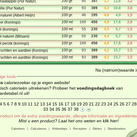
100 gr.
95
397
3,7
12,8
3,2
naatappel (Pur Natur)
100 gr.
93
389
4,3
10,8
3,6
lle (Pur Natur)
100 gr.
46
195
4,0
4,0
1,5
aturel (Albert Heijn)
100 ml.
109
456
4,9
17,6
2,6
ei (Konings)
100 ml.
55
230
4,5
5,7
1,5
l (konings)
100 gr.
55
230
4,4
5,7
1,5
l naturel (Milsani)
100 gr.
109
456
4,9
17,6
2,6
l perzik (konings)
100 gr.
93
389
4,2
15,7
1,5
ruchten en aardbei (Konings)
100 ml.
93
389
4,2
15,7
1,5
ruchten en aardbei (Konings)
Na (natrium)waarde is
ige tools
is
caloriezoeker op je eigen website!
isch calorieën uitrekenen? Probeer het
voedingsdagboek
van
detabel.nl uit!
4
5
6
7
8
9
10
11
12
13
14
15
16
17
18
19
20
21
22
23
24
25
26
27
28
33
34
35
36
37
38
roduct om de extra voedingswaarde, allergie informatie en ingrediënte
Mist u een product? Laat het ons weten en klik hier!
Calorieen
|
Calculators
|
Afslanktips
|
Recepten
|
Diëten
|
Dieetboeken