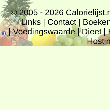
© 2005 - 2026
Calorielijst.
Links
|
Contact
|
Boeke
|
Voedingswaarde
|
Dieet
|
Hosti