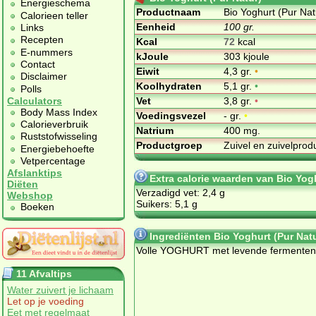
Energieschema
Productnaam
Bio Yoghurt (Pur Nat
Calorieen teller
Eenheid
100 gr.
Links
Recepten
Kcal
72
kcal
E-nummers
kJoule
303 kjoule
Contact
Eiwit
4,3 gr.
•
Disclaimer
Koolhydraten
5,1 gr.
•
Polls
Vet
3,8 gr.
•
Calculators
Body Mass Index
Voedingsvezel
- gr.
•
Calorieverbruik
Natrium
400 mg.
Ruststofwisseling
Productgroep
Zuivel en zuivelpro
Energiebehoefte
Vetpercentage
Afslanktips
Extra calorie waarden van Bio Yogh
Diëten
Verzadigd vet: 2,4 g
Webshop
Suikers: 5,1 g
Boeken
Ingrediënten Bio Yoghurt (Pur Nat
Volle YOGHURT met levende fermenten
11 Afvaltips
Water zuivert je lichaam
Let op je voeding
Eet met regelmaat