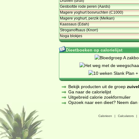
Druiven (druif)
Gestoofde rode peren (Aards)
Magere yoghurt bosvruchten (C1000)
Magere yoghurt, perzik (Melkan)
Kaassaus (Edah)
Stroganoffsaus (Knorr)
Noga blokjes
Dieetboeken op calorielijst
Bekijk producten uit de groep
zuive
Ga naar de calorielijst
Uitgebreid calorie zoekformulier
Opzoek naar een dieet? Neem dan een
Calorieen
|
Calculators
|