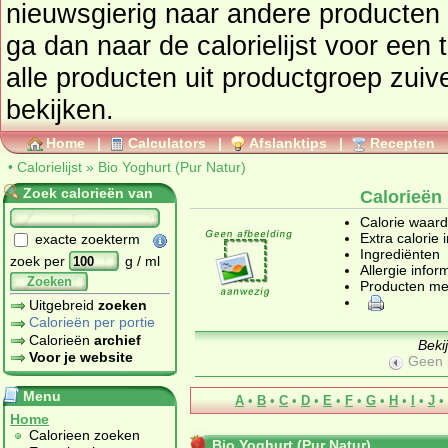
nieuwsgierig naar andere producten
ga dan naar de calorielijst voor een totaaloverzicht. Ook kunt u
alle producten uit productgroep
zuiv
bekijken.
Home
|
Calculators
|
Afslanktips
|
Recepten
•
Calorielijst
»
Bio Yoghurt (Pur Natur)
Zoek calorieën van
Calorieën 
Calorie waar
Extra calorie 
exacte zoekterm
Ingrediënten
zoek per
g / ml
Allergie infor
Zoeken
Producten me
Uitgebreid
zoeken
Calorieën per portie
Calorieën
archief
Beki
Voor je website
Geen 
Menu
A
•
B
•
C
•
D
•
E
•
F
•
G
•
H
•
I
•
J
•
Home
Calorieen zoeken
Bio Yoghurt (Pur Natur)