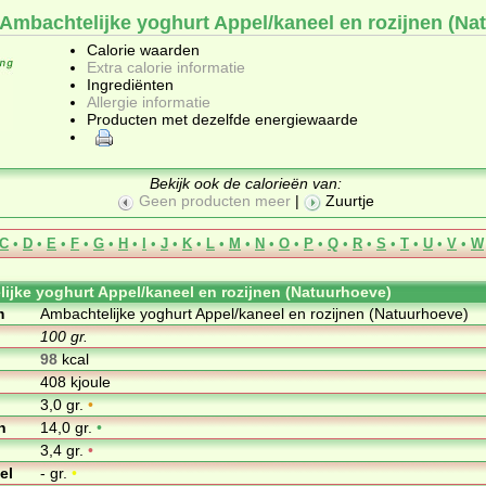
 Ambachtelijke yoghurt Appel/kaneel en rozijnen (Na
Calorie waarden
Extra calorie informatie
Ingrediënten
Allergie informatie
Producten met dezelfde energiewaarde
Bekijk ook de calorieën van:
Geen producten meer
|
Zuurtje
C
•
D
•
E
•
F
•
G
•
H
•
I
•
J
•
K
•
L
•
M
•
N
•
O
•
P
•
Q
•
R
•
S
•
T
•
U
•
V
•
W
ijke yoghurt Appel/kaneel en rozijnen (Natuurhoeve)
m
Ambachtelijke yoghurt Appel/kaneel en rozijnen (Natuurhoeve)
100 gr.
98
kcal
408 kjoule
3,0 gr.
•
n
14,0 gr.
•
3,4 gr.
•
el
- gr.
•