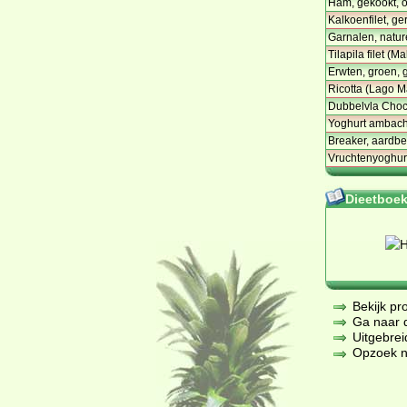
Ham, gekookt, o
Kalkoenfilet, ge
Garnalen, natur
Tilapila filet (M
Erwten, groen, 
Ricotta (Lago M
Dubbelvla Choc
Yoghurt ambacht
Breaker, aardbe
Vruchtenyoghurt 
Dieetboeke
Bekijk pr
Ga naar de
Uitgebrei
Opzoek na