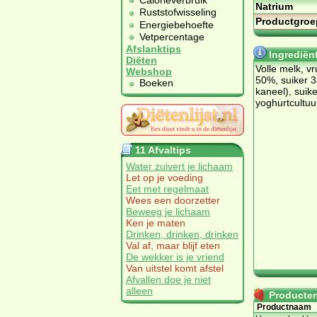
Calorieverbruik
Natrium
Ruststofwisseling
Productgroe
Energiebehoefte
Vetpercentage
Afslanktips
Ingrediën
Diëten
Volle melk, v
Webshop
50%, suiker 3
Boeken
kaneel), suik
yoghurtcultuu
11 Afvaltips
Water zuivert je lichaam
Let op je voeding
Eet met regelmaat
Wees een doorzetter
Beweeg je lichaam
Ken je maten
Drinken, drinken, drinken
Val af, maar blijf eten
De wekker is je vriend
Van uitstel komt afstel
Afvallen doe je niet
alleen
Producten 
Productnaam