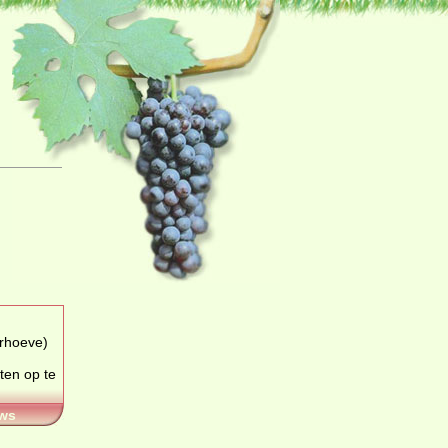
ten op te
ws