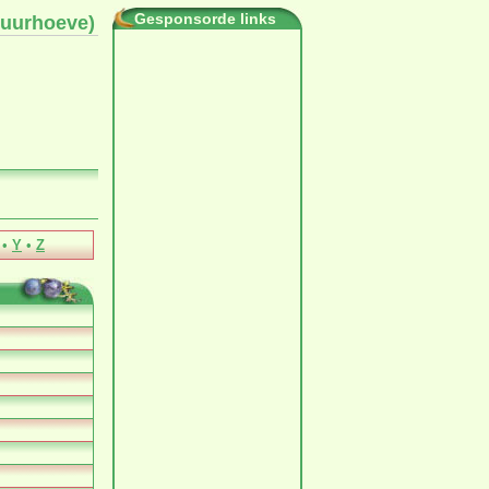
Gesponsorde links
tuurhoeve)
•
Y
•
Z