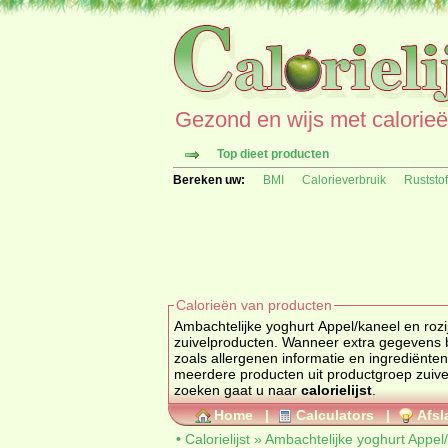
Gezond en wijs met calorieën 
Top dieet producten
Bereken uw:
BMI
Calorieverbruik
Ruststo
Calorieën van producten
Ambachtelijke yoghurt Appel/kaneel en roz
zuivelproducten
. Wanneer extra gegevens bekend zijn van Ambachtelijke yoghurt Appel/kaneel en 
zoals allergenen informatie en ingrediënten worden deze hieronder getoond. Kijk hier 
meerdere producten uit productgroep
zuive
zoeken gaat u naar
calorielijst
.
Home
|
Calculators
|
Afsl
•
Calorielijst
»
Ambachtelijke yoghurt Appel