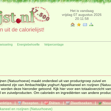
Het is vandaag
vrijdag 07 augustus 2026
20:11:58
uit de calorielijst!
fwisseling
Energiebehoefte
Vetpercentage
ijnen (Natuurhoeve) maakt onderdeel uit van productgroep
zuivel en
rozijnen (Natuurhoeve)
voor een totaaloverzicht van
l en zuivelproducten
. Om calorieën en ingrediënten van andere produc
anktips
|
Recepten
|
Diëten
|
Dieetboeken
|
Nieu
/kaneel en rozijnen (Natuurhoeve)