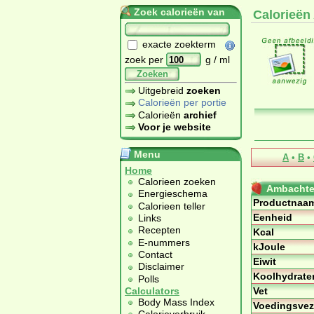
Zoek calorieën van
Calorieën
exacte zoekterm
zoek per
g / ml
Zoeken
Uitgebreid
zoeken
Calorieën per portie
Calorieën
archief
Voor je website
Menu
A
•
B
•
Home
Calorieen zoeken
Ambachtel
Energieschema
Productnaa
Calorieen teller
Eenheid
Links
Recepten
Kcal
E-nummers
kJoule
Contact
Eiwit
Disclaimer
Koolhydrate
Polls
Vet
Calculators
Body Mass Index
Voedingsvez