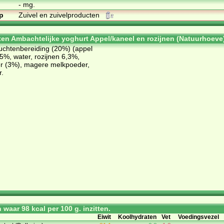
- mg.
p
Zuivel en zuivelproducten
ten Ambachtelijke yoghurt Appel/kaneel en rozijnen (Natuurhoeve
ruchtenbereiding (20%) (appel
5%, water, rozijnen 6,3%,
er (3%), magere melkpoeder,
r.
waar 98 kcal per 100 g. inzitten.
Eiwit
Koolhydraten
Vet
Voedingsvezel