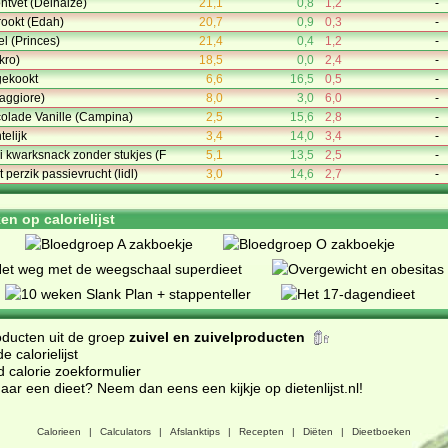
ntvet (Delhaize)
21,1
0,8
1,2
-
rookt (Edah)
20,7
0,9
0,3
-
el (Princes)
21,4
0,4
1,2
-
akro)
18,5
0,0
2,4
-
gekookt
6,6
16,5
0,5
-
aggiore)
8,0
3,0
6,0
-
olade Vanille (Campina)
2,5
15,6
2,8
-
elijk
3,4
14,0
3,4
-
i kwarksnack zonder stukjes (F
5,1
13,5
2,5
-
perzik passievrucht (lidl)
3,0
14,6
2,7
-
n op calorielijst
oducten uit de groep
zuivel en zuivelproducten
 calorielijst
d calorie zoekformulier
ar een dieet? Neem dan eens een kijkje op dietenlijst.nl
!
Calorieen
|
Calculators
|
Afslanktips
|
Recepten
|
Diëten
|
Dieetboeken