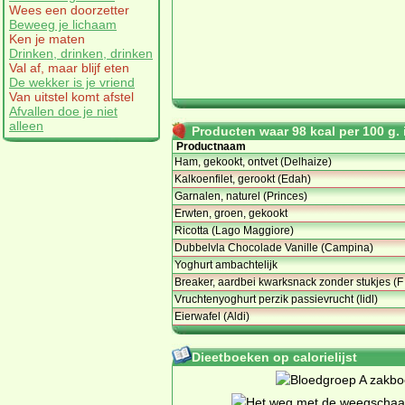
Wees een doorzetter
Beweeg je lichaam
Ken je maten
Drinken, drinken, drinken
Val af, maar blijf eten
De wekker is je vriend
Van uitstel komt afstel
Afvallen doe je niet
alleen
Producten waar 98 kcal per 100 g. i
Productnaam
Ham, gekookt, ontvet (Delhaize)
Kalkoenfilet, gerookt (Edah)
Garnalen, naturel (Princes)
Erwten, groen, gekookt
Ricotta (Lago Maggiore)
Dubbelvla Chocolade Vanille (Campina)
Yoghurt ambachtelijk
Breaker, aardbei kwarksnack zonder stukjes (F
Vruchtenyoghurt perzik passievrucht (lidl)
Eierwafel (Aldi)
Dieetboeken op calorielijst