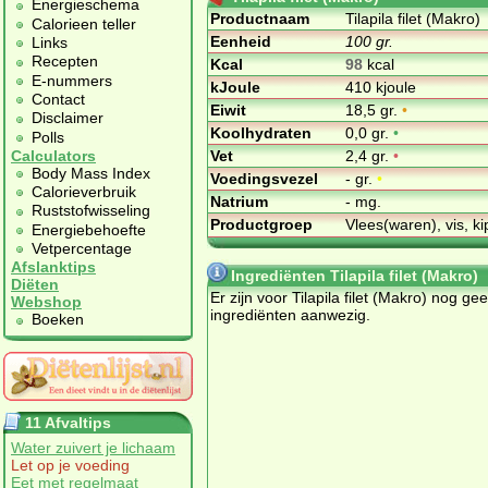
Energieschema
Productnaam
Tilapila filet (Makro)
Calorieen teller
Eenheid
100 gr.
Links
Recepten
Kcal
98
kcal
E-nummers
kJoule
410 kjoule
Contact
Eiwit
18,5 gr.
•
Disclaimer
Koolhydraten
0,0 gr.
•
Polls
Vet
2,4 gr.
•
Calculators
Body Mass Index
Voedingsvezel
- gr.
•
Calorieverbruik
Natrium
- mg.
Ruststofwisseling
Productgroep
Vlees(waren), vis, ki
Energiebehoefte
Vetpercentage
Afslanktips
Ingrediënten Tilapila filet (Makro)
Diëten
Er zijn voor Tilapila filet (Makro) nog ge
Webshop
ingrediënten aanwezig.
Boeken
11 Afvaltips
Water zuivert je lichaam
Let op je voeding
Eet met regelmaat