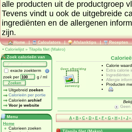
alle producten uit de productgroep
v
Tevens vindt u ook de uitgebreide cal
ingrediënten en de allergenen informatie als deze beschikbaar
zijn.
Home
|
Calculators
|
Afslanktips
|
Recepten
•
Calorielijst
»
Tilapila filet (Makro)
Zoek calorieën van
Calorieën
Calorie waar
Extra calorie 
exacte zoekterm
Ingrediënten
zoek per
g / ml
Allergie infor
Zoeken
Producten me
Uitgebreid
zoeken
Calorieën per portie
Calorieën
archief
Beki
Voor je website
Geen 
Menu
A
•
B
•
C
•
D
•
E
•
F
•
G
•
H
•
I
•
J
•
Home
Calorieen zoeken
Tilapila filet (Makro)