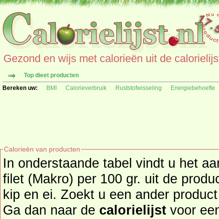
Gezond en wijs met calorieën uit de calorielijs
Top dieet producten
Bereken uw:
BMI
Calorieverbruik
Ruststofwisseling
Energiebehoefte
Calorieën van producten
In onderstaande tabel vindt u het aan
filet (Makro) per 100 gr. uit de productgroep vlees(waren), vis,
kip en ei. Zoekt u een ander product en de
Ga dan naar de
calorielijst
voor een totaal overzicht of b