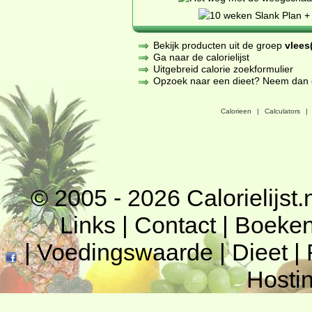
Bekijk producten uit de groep
vlees(
Ga naar de calorielijst
Uitgebreid calorie zoekformulier
Opzoek naar een dieet? Neem dan een
Calorieen
|
Calculators
|
© 2005 - 2026
Calorielijst.
Links
|
Contact
|
Boeke
|
Voedingswaarde
|
Dieet
|
Hosti