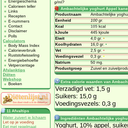
Energieschema
g/ml?
Calorieen teller
Ambachtelijke yoghurt Appel kaneel
Links
Productnaam
Ambachtelijke yoghur
Recepten
Eenheid
100 gr.
E-nummers
Contact
Kcal
105
kcal
Disclaimer
kJoule
445 kjoule
Polls
Eiwit
4,0 gr.
•
Calculators
Koolhydraten
16,0 gr.
•
Body Mass Index
Vet
2,5 gr.
•
Calorieverbruik
Ruststofwisseling
Voedingsvezel
0,3 gr.
•
Energiebehoefte
Natrium
50 mg.
Vetpercentage
Productgroep
Zuivel en zuivelpro
Afslanktips
Diëten
Webshop
Extra calorie waarden van Ambacht
Boeken
Verzadigd vet: 1,5 g
Suikers: 15,0 g
Voedingsvezels: 0,3 g
11 Afvaltips
Water zuivert je lichaam
Ingrediënten Ambachtelijke yoghurt
Let op je voeding
Yoghurt, 10% appel, suiker
Eet met regelmaat