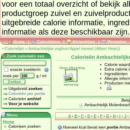
voor een totaal overzicht of bekijk alle producten uit de
productgroep
zuivel en zuivelproduc
uitgebreide calorie informatie, ingre
informatie als deze beschikbaar zijn.
Home
|
Calculators
|
Afslanktips
|
Recepten
•
Calorielijst
»
Ambachtelijke yoghurt Appel kaneel (Albert Heijn))
Zoek calorieën van
Calorieën Ambachtelijke
Calorie waar
Extra calorie 
exacte zoekterm
Ingrediënten
zoek per
g / ml
Allergie infor
Zoeken
Producten me
Uitgebreid
zoeken
Calorieën per portie
Calorieën
archief
Beki
Voor je website
Ambachtelijk Molenbesch
Menu
A
•
B
•
C
•
D
•
E
•
F
•
G
•
H
•
I
•
J
•
Home
Calorieen zoeken
Hoeveel kcal bevat een
portie
Ambach