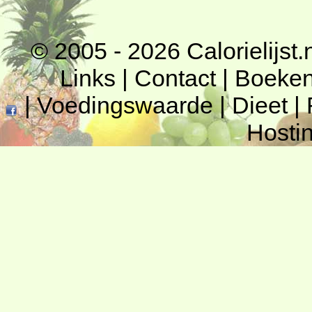
© 2005 - 2026
Calorielijst.
Links
|
Contact
|
Boeke
|
Voedingswaarde
|
Dieet
|
Hosti