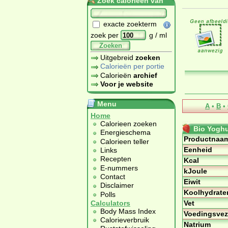
Zoek calorieën van
exacte zoekterm
zoek per
g / ml
Zoeken
Uitgebreid
zoeken
Calorieën per portie
Calorieën
archief
Voor je website
Menu
A
•
B
•
Home
Calorieen zoeken
Bio Yoghu
Energieschema
Productnaa
Calorieen teller
Eenheid
Links
Recepten
Kcal
E-nummers
kJoule
Contact
Eiwit
Disclaimer
Koolhydrate
Polls
Vet
Calculators
Body Mass Index
Voedingsvez
Calorieverbruik
Natrium