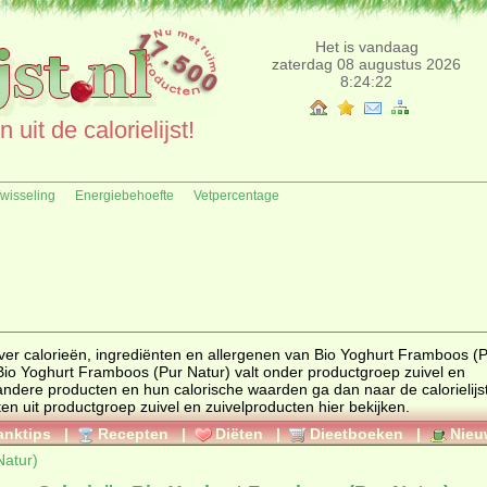
Het is vandaag
zaterdag 08 augustus 2026
8:24:22
uit de calorielijst!
fwisseling
Energiebehoefte
Vetpercentage
ingrediënten en allergenen van Bio Yoghurt Framboos (Pur Natur)
 Bio Yoghurt Framboos (Pur Natur) valt onder productgroep
zuivel en
cten uit productgroep
zuivel en zuivelproducten
hier bekijken.
anktips
|
Recepten
|
Diëten
|
Dieetboeken
|
Nieu
Natur)