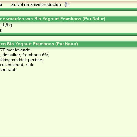
p
Zuivel en zuivelproducten
orie waarden van Bio Yoghurt Framboos (Pur Natur)
: 1,9 g
 g
ten Bio Yoghurt Framboos (Pur Natur)
RT met levende
ietsuiker, framboos 6%,
ikkingsmiddel: pectine,
calciumcitraat, rode
centraat.