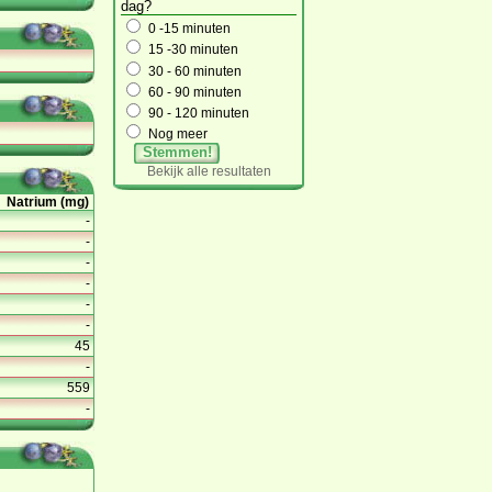
dag?
0 -15 minuten
15 -30 minuten
30 - 60 minuten
60 - 90 minuten
90 - 120 minuten
Nog meer
Stemmen!
Bekijk alle resultaten
Natrium (mg)
-
-
-
-
-
-
45
-
559
-