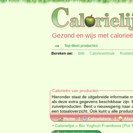
Gezond en wijs met calorieën 
Top dieet producten
Bereken uw:
BMI
Calorieverbruik
Ruststo
Calorieën van producten
Hieronder staat de uitgebreide informatie over calorieën, 
als deze extra gegevens beschikbaar zijn.
zuivelproducten
. Bent u nieuwsgierig naar andere producten en hun calorische waarden ga dan naar de calorielijst voor
een totaaloverzicht. Ook kunt u alle produ
Home
|
Calculators
|
Afsl
•
Calorielijst
»
Bio Yoghurt Framboos (Pur 