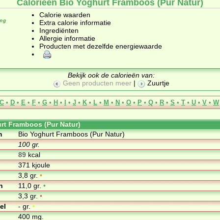
Calorieën Bio Yoghurt Framboos (Pur Natur)
Calorie waarden
Extra calorie informatie
Ingrediënten
Allergie informatie
Producten met dezelfde energiewaarde
Bekijk ook de calorieën van:
Geen producten meer
|
Zuurtje
C
•
D
•
E
•
F
•
G
•
H
•
I
•
J
•
K
•
L
•
M
•
N
•
O
•
P
•
Q
•
R
•
S
•
T
•
U
•
V
•
W
rt Framboos (Pur Natur)
m
Bio Yoghurt Framboos (Pur Natur)
100 gr.
89
kcal
371 kjoule
3,8 gr.
•
n
11,0 gr.
•
3,3 gr.
•
el
- gr.
•
400 mg.