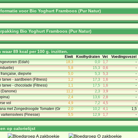
informatie voor Bio Yoghurt Framboos (Pur Natur)
rpakking Bio Yoghurt Framboos (Pur Natur)
waar 89 kcal per 100 g. inzitten.
Eiwit
Koolhydraten
Vet
Voedingsvezel
 ingevroren (Edah)
18,3
0,0
1,7
-
nduelle)
5,8
15,3
0,6
-
 française, diepvrie
5,0
5,3
5,3
-
e tarwe - aardbeien (Fitness)
1,2
17,3
1,6
-
e tarwe - chocolade (Fitness)
1,1
17,5
1,6
-
 (Danone)
11,2
2,3
3,9
-
mpina)
2,4
13,6
2,8
-
rse vol
4,9
7,2
4,5
-
ana met Zongedroogde Tomaten (Gr
2,0
10,2
4,1
1,5
 varkensvlees (Finesse)
5,5
12,9
1,7
-
n op calorielijst