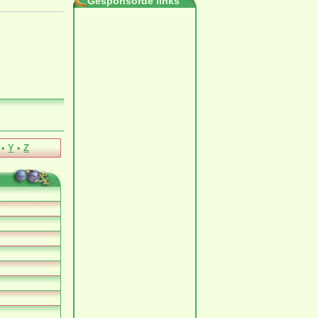
Gesponsorde links
•
Y
•
Z