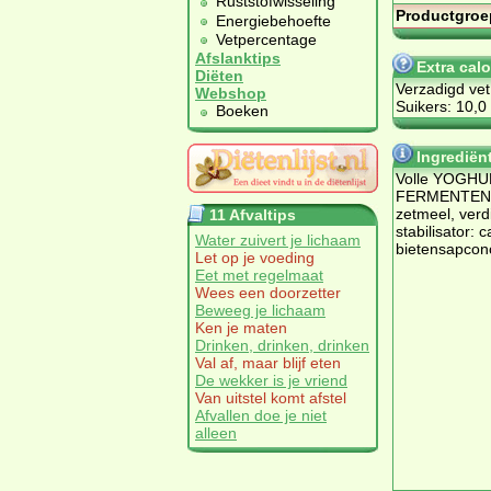
Ruststofwisseling
Productgroe
Energiebehoefte
Vetpercentage
Afslanktips
Extra cal
Diëten
Verzadigd vet
Webshop
Suikers: 10,0
Boeken
Ingrediën
Volle YOGHU
FERMENTEN, r
zetmeel, verd
11 Afvaltips
stabilisator: 
Water zuivert je lichaam
bietensapcon
Let op je voeding
Eet met regelmaat
Wees een doorzetter
Beweeg je lichaam
Ken je maten
Drinken, drinken, drinken
Val af, maar blijf eten
De wekker is je vriend
Van uitstel komt afstel
Afvallen doe je niet
alleen