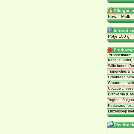
Allergie 
Bevat: Melk.
Inhoud ve
Potje 150 gr
Producten 
Productnaam
Kabeljauwfilet,
Witte bonen (Bo
Tuinerwtjes à la
Graanreep, voll
Graanreep, voll
Cottage cheese
Blanke vla (Ca
Yoghurt, Bulgaa
Pastasaus Tosc
Linzensoep met
Dieetboeke