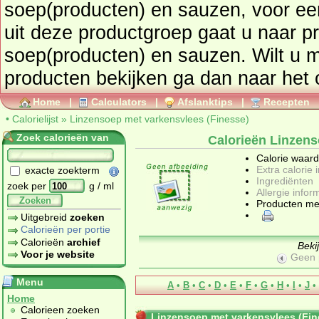
soep(producten) en sauzen
, voor een overzicht van producten
uit deze productgroep gaat u naar p
soep(producten) en sauzen
. Wilt u 
p
Home
|
Calculators
|
Afslanktips
|
Recepten
•
Calorielijst
»
Linzensoep met varkensvlees (Finesse)
Zoek calorieën van
Calorieën Linzens
Calorie waar
Extra calorie 
exacte zoekterm
Ingrediënten
zoek per
g / ml
Allergie infor
Zoeken
Producten me
Uitgebreid
zoeken
Calorieën per portie
Calorieën
archief
Beki
Voor je website
Geen 
Menu
A
•
B
•
C
•
D
•
E
•
F
•
G
•
H
•
I
•
J
•
Home
Calorieen zoeken
Linzensoep met varkensvlees (Fin