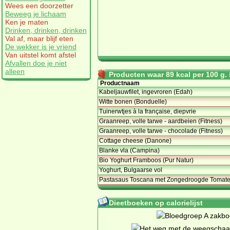
Wees een doorzetter
Beweeg je lichaam
Ken je maten
Drinken, drinken, drinken
Val af, maar blijf eten
De wekker is je vriend
Van uitstel komt afstel
Afvallen doe je niet
alleen
Producten waar 89 kcal per 100 g. i
Productnaam
Kabeljauwfilet, ingevroren (Edah)
Witte bonen (Bonduelle)
Tuinerwtjes à la française, diepvrie
Graanreep, volle tarwe - aardbeien (Fitness)
Graanreep, volle tarwe - chocolade (Fitness)
Cottage cheese (Danone)
Blanke vla (Campina)
Bio Yoghurt Framboos (Pur Natur)
Yoghurt, Bulgaarse vol
Pastasaus Toscana met Zongedroogde Tomate
Dieetboeken op calorielijst