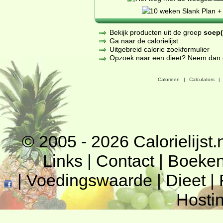
Bekijk producten uit de groep
soep(
Ga naar de calorielijst
Uitgebreid calorie zoekformulier
Opzoek naar een dieet? Neem dan een
Calorieen
|
Calculators
|
© 2005 - 2026
Calorielijst.
Links
|
Contact
|
Boeke
|
Voedingswaarde
|
Dieet
|
Hosti