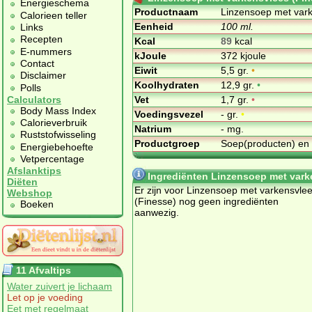
Energieschema
Productnaam
Linzensoep met vark
Calorieen teller
Eenheid
100 ml.
Links
Recepten
Kcal
89
kcal
E-nummers
kJoule
372 kjoule
Contact
Eiwit
5,5 gr.
•
Disclaimer
Koolhydraten
12,9 gr.
•
Polls
Vet
1,7 gr.
•
Calculators
Body Mass Index
Voedingsvezel
- gr.
•
Calorieverbruik
Natrium
- mg.
Ruststofwisseling
Productgroep
Soep(producten) en
Energiebehoefte
Vetpercentage
Afslanktips
Ingrediënten Linzensoep met vark
Diëten
Er zijn voor Linzensoep met varkensvle
Webshop
(Finesse) nog geen ingrediënten
Boeken
aanwezig.
11 Afvaltips
Water zuivert je lichaam
Let op je voeding
Eet met regelmaat