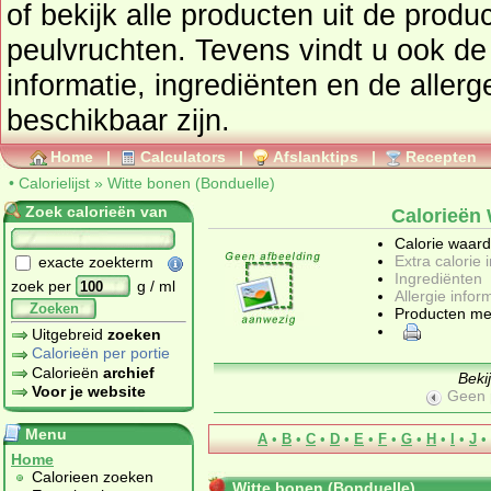
of bekijk alle producten uit de prod
peulvruchten
. Tevens vindt u ook de uitgebreide calorie
informatie, ingrediënten en de allergenen informatie 
beschikbaar zijn.
Home
|
Calculators
|
Afslanktips
|
Recepten
•
Calorielijst
»
Witte bonen (Bonduelle)
Zoek calorieën van
Calorieën 
Calorie waar
Extra calorie 
exacte zoekterm
Ingrediënten
zoek per
g / ml
Allergie infor
Zoeken
Producten me
Uitgebreid
zoeken
Calorieën per portie
Calorieën
archief
Beki
Voor je website
Geen 
Menu
A
•
B
•
C
•
D
•
E
•
F
•
G
•
H
•
I
•
J
•
Home
Calorieen zoeken
Witte bonen (Bonduelle)