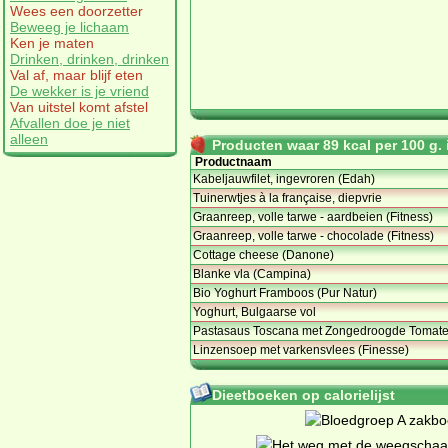
Wees een doorzetter
Beweeg je lichaam
Ken je maten
Drinken, drinken, drinken
Val af, maar blijf eten
De wekker is je vriend
Van uitstel komt afstel
Afvallen doe je niet
alleen
Producten waar 89 kcal per 100 g. i
Productnaam
Kabeljauwfilet, ingevroren (Edah)
Tuinerwtjes à la française, diepvrie
Graanreep, volle tarwe - aardbeien (Fitness)
Graanreep, volle tarwe - chocolade (Fitness)
Cottage cheese (Danone)
Blanke vla (Campina)
Bio Yoghurt Framboos (Pur Natur)
Yoghurt, Bulgaarse vol
Pastasaus Toscana met Zongedroogde Tomate
Linzensoep met varkensvlees (Finesse)
Dieetboeken op calorielijst