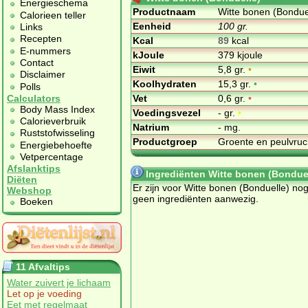
Energieschema
Productnaam
Witte bonen (Bondue
Calorieen teller
Eenheid
100 gr.
Links
Recepten
Kcal
89
kcal
E-nummers
kJoule
379 kjoule
Contact
Eiwit
5,8 gr.
•
Disclaimer
Koolhydraten
15,3 gr.
•
Polls
Vet
0,6 gr.
•
Calculators
Body Mass Index
Voedingsvezel
- gr.
•
Calorieverbruik
Natrium
- mg.
Ruststofwisseling
Productgroep
Groente en peulvru
Energiebehoefte
Vetpercentage
Afslanktips
Ingrediënten Witte bonen (Bondue
Diëten
Er zijn voor Witte bonen (Bonduelle) no
Webshop
geen ingrediënten aanwezig.
Boeken
11 Afvaltips
Water zuivert je lichaam
Let op je voeding
Eet met regelmaat