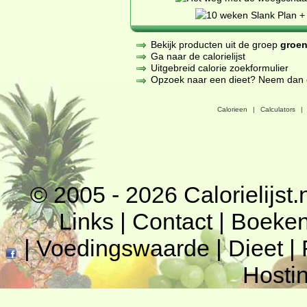
Bekijk producten uit de groep
groen
Ga naar de calorielijst
Uitgebreid calorie zoekformulier
Opzoek naar een dieet? Neem dan een
Calorieen
|
Calculators
|
© 2005 - 2026
Calorielijst.
Links
|
Contact
|
Boeke
|
Voedingswaarde
|
Dieet
|
Hosti