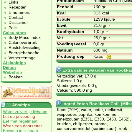
Productnaam
Rookkaas Chili (Mils
Links
Eenheid
100 gr.
Recepten
E-nummers
Kcal
313
kcal
Contact
kJoule
1299 kjoule
Disclaimer
Eiwit
21,0 gr.
•
Polls
Koolhydraten
1,0 gr.
•
Calculators
Body Mass Index
Vet
25,0 gr.
•
Calorieverbruik
Voedingsvezel
0,0 gr.
•
Ruststofwisseling
Natrium
600 mg.
Energiebehoefte
Productgroep
Kaas
Vetpercentage
Afslanktips
Diëten
Extra calorie waarden van Rookkaas
Webshop
Verzadigd vet: 17,0 g
Boeken
Suikers: 1,0 g
Voedingsvezels: 0,0 g
Calcium: 590,0 mg
Ingrediënten Rookkaas Chili (Mils
11 Afvaltips
Kaas (70%), water, boter, melkeiwit,
Water zuivert je lichaam
weipoeder, paprika, komkommer,
Let op je voeding
smeltzouten (E331, E339, E450, E452),
Eet met regelmaat
kruiden, chiliperper, aroma,
Wees een doorzetter
conserveermiddel (sorbinezuur), rook.
Beweeg je lichaam