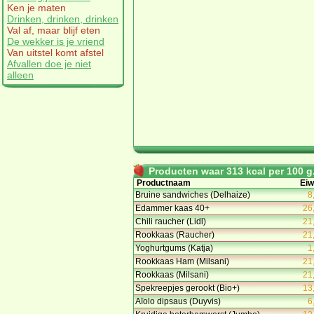
Ken je maten
Drinken, drinken, drinken
Val af, maar blijf eten
De wekker is je vriend
Van uitstel komt afstel
Afvallen doe je niet
alleen
Producten waar 313 kcal per 100 g.
Productnaam
Eiw
Bruine sandwiches (Delhaize)
8
Edammer kaas 40+
26
Chili raucher (Lidl)
21
Rookkaas (Raucher)
21
Yoghurtgums (Katja)
1
Rookkaas Ham (Milsani)
21
Rookkaas (Milsani)
21
Spekreepjes gerookt (Bio+)
13
Aïolo dipsaus (Duyvis)
6