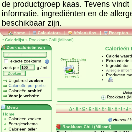
de productgroep
kaas
. Tevens vindt u ook de uitgebreide calorie
informatie, ingrediënten en de aller
beschikbaar zijn.
Home
|
Calculators
|
Afslanktips
|
Recepten
•
Calorielijst
»
Rookkaas Chili (Milsani)
Zoek calorieën van
Calorieën 
Calorie waar
Extra calorie 
exacte zoekterm
Ingrediënten
zoek per
g / ml
Allergie infor
Zoeken
Producten me
Uitgebreid
zoeken
Calorieën per portie
Calorieën
archief
Beki
Voor je website
Rookkaas (Mi
Menu
A
•
B
•
C
•
D
•
E
•
F
•
G
•
H
•
I
•
J
•
Home
Calorieen zoeken
Hoeveel k
Energieschema
Rookkaas Chili (Milsani)
Calorieen teller