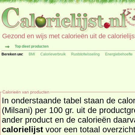
Gezond en wijs met calorieën uit de calorielijs
Top dieet producten
Bereken uw:
BMI
Calorieverbruik
Ruststofwisseling
Energiebehoefte
Calorieën van producten
In onderstaande tabel staan de calo
(Milsani) per 100 gr. uit de productgroep kaas
ander product en de calorieën daar
calorielijst
voor een totaal overzicht of bekijk alle producten u