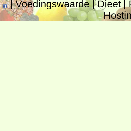
|
Voedingswaarde
|
Dieet
|
Hosti