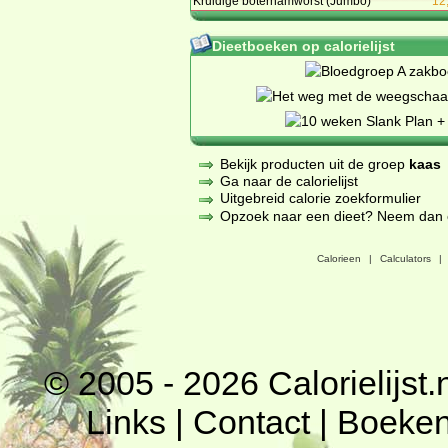
Kruidige boterhamworst (Jumbo)
12
Dieetboeken op calorielijst
Bekijk producten uit de groep
kaas
Ga naar de calorielijst
Uitgebreid calorie zoekformulier
Opzoek naar een dieet? Neem dan een
Calorieen
|
Calculators
|
© 2005 - 2026
Calorielijst.
Links
|
Contact
|
Boeke