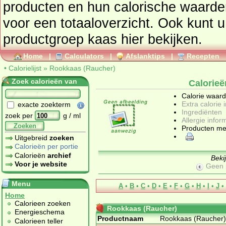
producten en hun calorische waarden ga dan naar de
voor een totaaloverzicht. Ook kunt u 
productgroep
kaas
hier bekijken.
Home
|
Calculators
|
Afslanktips
|
Recepten
•
Calorielijst
»
Rookkaas (Raucher)
Zoek calorieën van
Calorie
Calorie waar
Extra calorie 
exacte zoekterm
Ingrediënten
zoek per
g / ml
Allergie infor
Zoeken
Producten me
Uitgebreid
zoeken
Calorieën per portie
Calorieën
archief
Beki
Voor je website
Geen 
Menu
A
•
B
•
C
•
D
•
E
•
F
•
G
•
H
•
I
•
J
•
Home
Calorieen zoeken
Rookkaas (Raucher)
Energieschema
Productnaam
Rookkaas (Raucher)
Calorieen teller