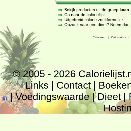
Bekijk producten uit de groep
kaas
Ga naar de calorielijst
Uitgebreid calorie zoekformulier
Opzoek naar een dieet? Neem dan een
Calorieen
|
Calculators
|
© 2005 - 2026
Calorielijst.
Links
|
Contact
|
Boeke
|
Voedingswaarde
|
Dieet
|
Hosti