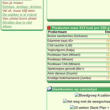
Ken je maten
Drinken, drinken, drinken
Val af, maar blijf eten
De wekker is je vriend
Van uitstel komt afstel
Afvallen doe je niet
alleen
Producten waar 313 kcal per 100 g.
Productnaam
Eiw
Bruine sandwiches (Delhaize)
8
Edammer kaas 40+
26
Chili raucher (Lidl)
21
Yoghurtgums (Katja)
1
Rookkaas Ham (Milsani)
21
Rookkaas (Milsani)
21
Rookkaas Chili (Milsani)
21
Spekreepjes gerookt (Bio+)
13
Aïolo dipsaus (Duyvis)
6
Kruidige boterhamworst (Jumbo)
12
Dieetboeken op calorielijst