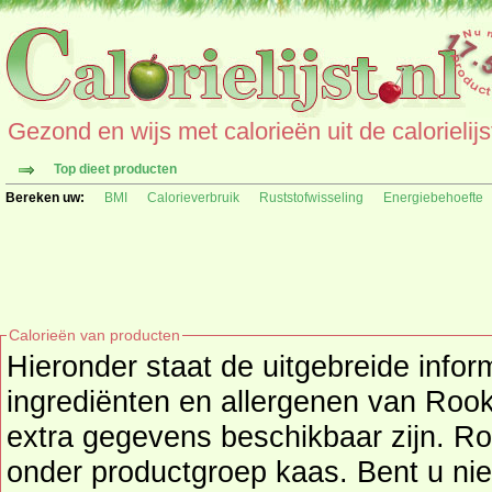
Gezond en wijs met calorieën uit de calorielijs
Top dieet producten
Bereken uw:
BMI
Calorieverbruik
Ruststofwisseling
Energiebehoefte
Calorieën van producten
Hieronder staat de uitgebreide infor
ingrediënten en allergenen van Rookkaas (Raucher) als deze
extra gegevens beschikbaar zijn. R
onder productgroep
kaas
. Bent u nieuwsgierig naar andere