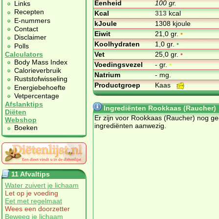
Eenheid
100 gr.
Links
Recepten
Kcal
313
kcal
E-nummers
kJoule
1308 kjoule
Contact
Eiwit
21,0 gr.
•
Disclaimer
Koolhydraten
1,0 gr.
•
Polls
Vet
25,0 gr.
•
Calculators
Body Mass Index
Voedingsvezel
- gr.
•
Calorieverbruik
Natrium
- mg.
Ruststofwisseling
Productgroep
Kaas
Energiebehoefte
Vetpercentage
Afslanktips
Ingrediënten Rookkaas (Raucher)
Diëten
Er zijn voor Rookkaas (Raucher) nog g
Webshop
ingrediënten aanwezig.
Boeken
11 Afvaltips
Water zuivert je lichaam
Let op je voeding
Eet met regelmaat
Wees een doorzetter
Beweeg je lichaam