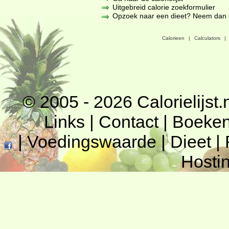
Uitgebreid calorie zoekformulier
Opzoek naar een dieet? Neem dan een
Calorieen
|
Calculators
|
© 2005 - 2026
Calorielijst.
Links
|
Contact
|
Boeke
|
Voedingswaarde
|
Dieet
|
Hosti