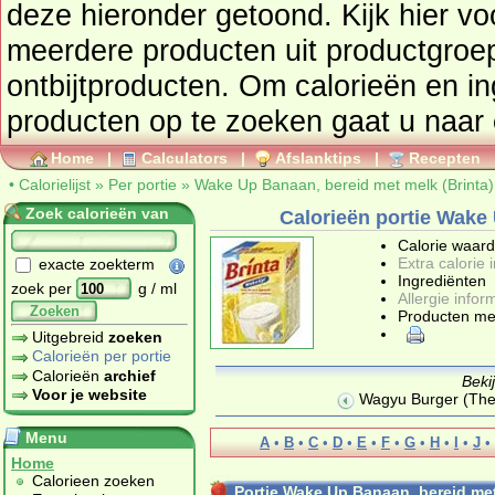
deze hieronder getoond. Kijk hier voor een totaaloverzicht van
meerdere producten uit productgro
ontbijtproducten
. Om calorieën en i
producten op te zoeken gaat u naar
Home
|
Calculators
|
Afslanktips
|
Recepten
•
Calorielijst
»
Per portie
»
Wake Up Banaan, bereid met melk (Brinta)
Zoek calorieën van
Calorieën portie Wake 
Calorie waar
Extra calorie 
exacte zoekterm
Ingrediënten
zoek per
g / ml
Allergie infor
Zoeken
Producten me
Uitgebreid
zoeken
Calorieën per portie
Calorieën
archief
Beki
Voor je website
Wagyu Burger (The
Menu
A
•
B
•
C
•
D
•
E
•
F
•
G
•
H
•
I
•
J
•
Home
Calorieen zoeken
Portie Wake Up Banaan, bereid met