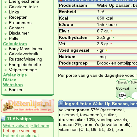
Energieschema
Productnaam
Wake Up Banaan, ber
Calorieen teller
Eenheid
1 st.
Links
Recepten
Kcal
650
kcal
E-nummers
kJoule
155 kjoule
Contact
Eiwit
6,7 gr.
•
Disclaimer
Koolhydraten
25,9 gr.
•
Polls
Vet
2,5 gr.
•
Calculators
Body Mass Index
Voedingsvezel
- gr.
•
Calorieverbruik
Natrium
- mg.
Ruststofwisseling
Productgroep
Brood- en ontbijtpr
Energiebehoefte
Vetpercentage
Afslanktips
Per portie van g van de dagelijkse voedi
Diëten
Energie
Suik
Webshop
650
-
kcal
Boeken
33%
-
Ingrediënten Wake Up Banaan, bere
volkorengranen 57% (gerstemeel,
rijstemeel, tarwemeel), suiker,
11 Afvaltips
druivensuiker 10%, voedingsvezels,
banaan 2%, aroma's (bevatten melk),
Water zuivert je lichaam
vitaminen (C, E, B6, B1, B2), ijzer.
Let op je voeding
Eet met regelmaat