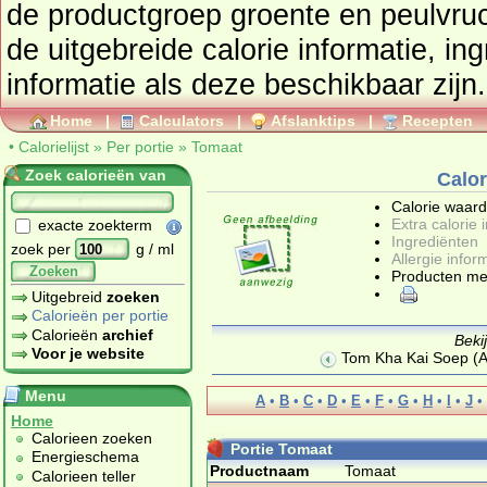
de productgroep
groente en peulvru
de uitgebreide calorie informatie, in
informatie als deze beschikbaar zijn.
Home
|
Calculators
|
Afslanktips
|
Recepten
•
Calorielijst
»
Per portie
»
Tomaat
Zoek calorieën van
Calor
Calorie waar
Extra calorie 
exacte zoekterm
Ingrediënten
zoek per
g / ml
Allergie infor
Zoeken
Producten me
Uitgebreid
zoeken
Calorieën per portie
Calorieën
archief
Beki
Voor je website
Tom Kha Kai Soep (Al
Menu
A
•
B
•
C
•
D
•
E
•
F
•
G
•
H
•
I
•
J
•
Home
Calorieen zoeken
Portie Tomaat
Energieschema
Productnaam
Tomaat
Calorieen teller