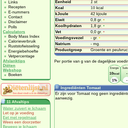
Eenheid
1 st.
Links
Recepten
Kcal
10
kcal
E-nummers
kJoule
42 kjoule
Contact
Eiwit
0,8 gr.
•
Disclaimer
Koolhydraten
1,8 gr.
•
Polls
Vet
0,0 gr.
•
Calculators
Body Mass Index
Voedingsvezel
- gr.
•
Calorieverbruik
Natrium
- mg.
Ruststofwisseling
Productgroep
Groente en peulvru
Energiebehoefte
Vetpercentage
Afslanktips
Per portie van g van de dagelijkse voedi
Diëten
Energie
Suik
Webshop
10
-
kcal
Boeken
1%
-
Ingrediënten Tomaat
Er zijn voor Tomaat nog geen ingrediën
aanwezig.
11 Afvaltips
Water zuivert je lichaam
Let op je voeding
Eet met regelmaat
Wees een doorzetter
Beweeg je lichaam