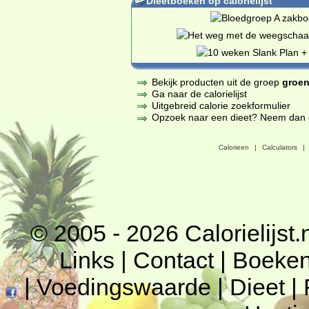
Dieetboeken op calorielijst
Bekijk producten uit de groep
groen
Ga naar de calorielijst
Uitgebreid calorie zoekformulier
Opzoek naar een dieet? Neem dan een
Calorieen
|
Calculators
|
© 2005 - 2026
Calorielijst.
Links
|
Contact
|
Boeke
|
Voedingswaarde
|
Dieet
|