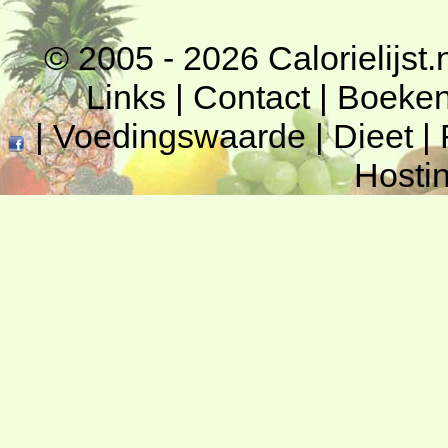
© 2005 - 2026
Calorielijst.
Links
|
Contact
|
Boeke
|
Voedingswaarde
|
Dieet
|
Hosti