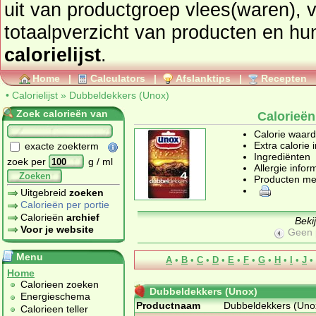
uit van productgroep
vlees(waren), v
totaalpverzicht van prod
calorielijst
.
Home
|
Calculators
|
Afslanktips
|
Recepten
•
Calorielijst
»
Dubbeldekkers (Unox)
Zoek calorieën van
Calorieë
Calorie waar
Extra calorie 
exacte zoekterm
Ingrediënten
zoek per
g / ml
Allergie infor
Zoeken
Producten me
Uitgebreid
zoeken
Calorieën per portie
Calorieën
archief
Beki
Voor je website
Geen 
Menu
A
•
B
•
C
•
D
•
E
•
F
•
G
•
H
•
I
•
J
•
Home
Calorieen zoeken
Dubbeldekkers (Unox)
Energieschema
Productnaam
Dubbeldekkers (Uno
Calorieen teller