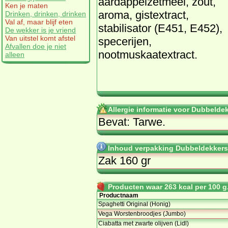
aardappelzetmeel, zout,
Ken je maten
aroma, gistextract,
Drinken, drinken, drinken
Val af, maar blijf eten
stabilisator (E451, E452),
De wekker is je vriend
Van uitstel komt afstel
specerijen,
Afvallen doe je niet
nootmuskaatextract.
alleen
Allergie informatie voor Dubbelde
Bevat: Tarwe.
Inhoud verpakking Dubbeldekkers
Zak 160 gr
Producten waar 263 kcal per 100 g.
Productnaam
Spaghetti Original (Honig)
Vega Worstenbroodjes (Jumbo)
Ciabatta met zwarte olijven (Lidl)