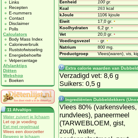
Eenheid
100 gr.
Links
Recepten
Kcal
263
kcal
E-nummers
kJoule
1106 kjoule
Contact
Eiwit
17,0 gr.
•
Disclaimer
Koolhydraten
6,2 gr.
•
Polls
Vet
20,0 gr.
•
Calculators
Body Mass Index
Voedingsvezel
- gr.
•
Calorieverbruik
Natrium
800 mg.
Ruststofwisseling
Productgroep
Vlees(waren), vis, ki
Energiebehoefte
Vetpercentage
Afslanktips
Extra calorie waarden van Dubbel
Diëten
Verzadigd vet: 8,6 g
Webshop
Boeken
Suikers: 0,5 g
Ingrediënten Dubbeldekkers (Uno
Vlees 80% (varkensvlees,
11 Afvaltips
rundvlees), paneermeel
Water zuivert je lichaam
(TARWEBLOEM, gist,
Let op je voeding
Eet met regelmaat
zout), water,
Wees een doorzetter
Beweeg je lichaam