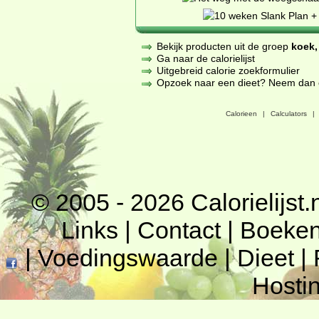
Bekijk producten uit de groep
koek,
Ga naar de calorielijst
Uitgebreid calorie zoekformulier
Opzoek naar een dieet? Neem dan een
Calorieen
|
Calculators
|
© 2005 - 2026
Calorielijst.
Links
|
Contact
|
Boeke
|
Voedingswaarde
|
Dieet
|
Hosti