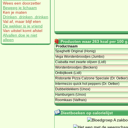
Wees een doorzetter
Beweeg je lichaam
Ken je maten
Drinken, drinken, drinken
Val af, maar blijf eten
De wekker is je vriend
Van uitstel komt afstel
Afvallen doe je niet
alleen
Producten waar 263 kcal per 100 g.
Productnaam
Spaghetti Original (Honig)
Vega Worstenbroodjes (Jumbo)
Ciabatta met zwarte olijven (Lidl)
Worstenbroodjes (Beckers)
Ontbijtkoek (Lidl)
Ristorante Pizza Calzone Speciale (Dr. Oetker)
Intermezzo quick hot peppers (Dr. Oetker)
Dubbeldekkers (Unox)
Hamburgers (Unox)
Roomkaas (Valfrais)
Dieetboeken op calorielijst