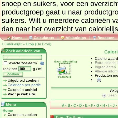
snoep en suikers
, voor een overzicht van producten uit deze
productgroep gaat u naar productg
suikers
. Wilt u meerdere calorieën 
dan naar het overzicht van calorielij
Home
|
Calculators
|
Afslanktips
|
Recepten
•
Calorielijst
»
Drop (De Bron)
Zoek calorieën van
Calor
Calorie waar
Extra calorie 
exacte zoekterm
Ingrediënten
zoek per
g / ml
Allergie infor
Zoeken
Producten me
Uitgebreid
zoeken
Calorieën per portie
Calorieën
archief
Beki
Voor je website
Geen 
Menu
A
•
B
•
C
•
D
•
E
•
F
•
G
•
H
•
I
•
J
•
Home
Calorieen zoeken
Drop (De Bron)