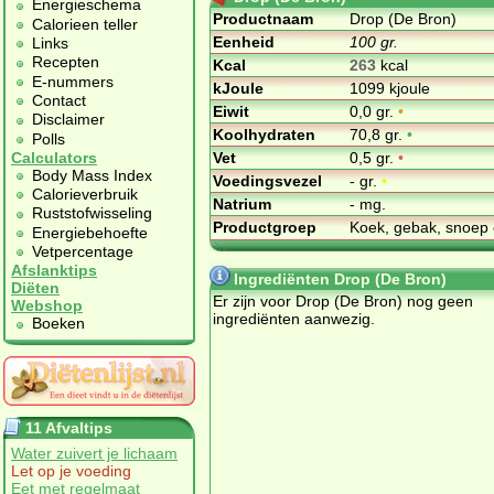
Energieschema
Productnaam
Drop (De Bron)
Calorieen teller
Eenheid
100 gr.
Links
Recepten
Kcal
263
kcal
E-nummers
kJoule
1099 kjoule
Contact
Eiwit
0,0 gr.
•
Disclaimer
Koolhydraten
70,8 gr.
•
Polls
Vet
0,5 gr.
•
Calculators
Body Mass Index
Voedingsvezel
- gr.
•
Calorieverbruik
Natrium
- mg.
Ruststofwisseling
Productgroep
Koek, gebak, snoep 
Energiebehoefte
Vetpercentage
Afslanktips
Ingrediënten Drop (De Bron)
Diëten
Er zijn voor Drop (De Bron) nog geen
Webshop
ingrediënten aanwezig.
Boeken
11 Afvaltips
Water zuivert je lichaam
Let op je voeding
Eet met regelmaat