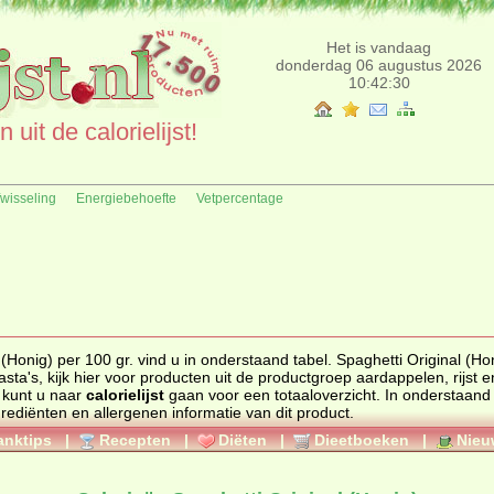
Het is vandaag
donderdag 06 augustus 2026
10:42:30
uit de calorielijst!
fwisseling
Energiebehoefte
Vetpercentage
(Honig) per 100 gr. vind u in onderstaand tabel. Spaghetti Original (Hon
n pasta's, kijk hier voor producten uit de productgroep
aardappelen, rijst e
 kunt u naar
calorielijst
gaan voor een totaaloverzicht. In onderstaand tabel
 u overzichtelijk de caloriewaarden, ingrediënten en allergenen informatie van dit product.
anktips
|
Recepten
|
Diëten
|
Dieetboeken
|
Nieu