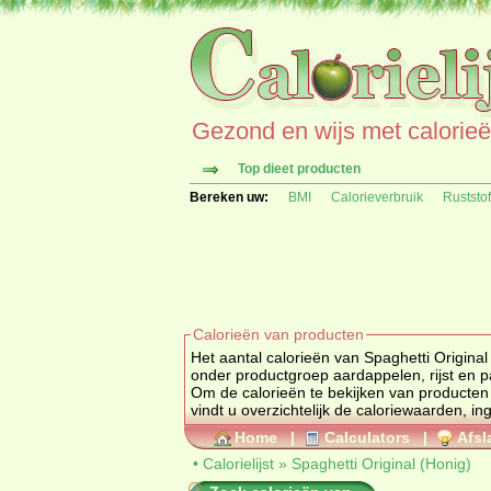
Gezond en wijs met calorieën 
Top dieet producten
Bereken uw:
BMI
Calorieverbruik
Ruststo
Calorieën van producten
Het aantal calorieën van Spaghetti Original 
onder productgroep aardappelen, rijst e
Om de calorieën te bekijken van producten
vindt
Home
|
Calculators
|
Afsl
•
Calorielijst
»
Spaghetti Original (Honig)