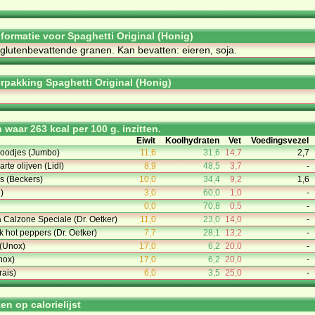
nformatie voor Spaghetti Original (Honig)
 glutenbevattende granen. Kan bevatten: eieren, soja.
rpakking Spaghetti Original (Honig)
waar 263 kcal per 100 g. inzitten.
Eiwit
Koolhydraten
Vet
Voedingsvezel
oodjes (Jumbo)
11,6
31,6
14,7
2,7
rte olijven (Lidl)
8,9
48,5
3,7
-
s (Beckers)
10,0
34,4
9,2
1,6
)
3,0
60,0
1,0
-
0,0
70,8
0,5
-
a Calzone Speciale (Dr. Oetker)
11,0
23,0
14,0
-
k hot peppers (Dr. Oetker)
7,7
28,1
13,2
-
(Unox)
17,0
6,2
20,0
-
nox)
17,0
6,2
20,0
-
ais)
6,0
3,5
25,0
-
n op calorielijst