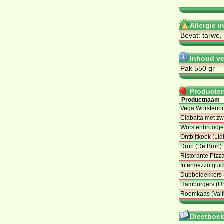
Allergie i
Bevat: tarwe,
Inhoud ve
Pak 550 gr
Producten 
Productnaam
Vega Worstenbr
Ciabatta met zwa
Worstenbroodje
Ontbijtkoek (Lidl
Drop (De Bron)
Ristorante Pizz
Intermezzo quic
Dubbeldekkers 
Hamburgers (U
Roomkaas (Valfr
Dieetboeke