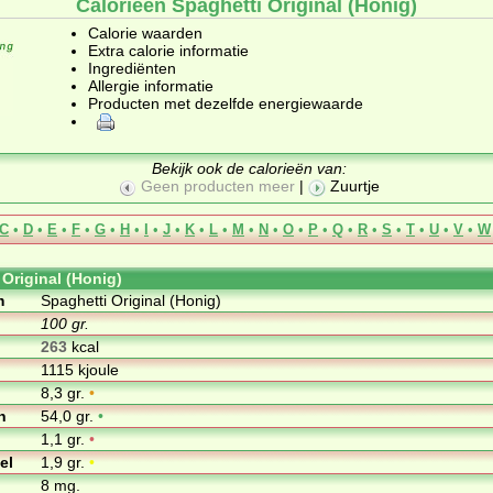
Calorieën Spaghetti Original (Honig)
Calorie waarden
Extra calorie informatie
Ingrediënten
Allergie informatie
Producten met dezelfde energiewaarde
Bekijk ook de calorieën van:
Geen producten meer
|
Zuurtje
C
•
D
•
E
•
F
•
G
•
H
•
I
•
J
•
K
•
L
•
M
•
N
•
O
•
P
•
Q
•
R
•
S
•
T
•
U
•
V
•
W
 Original (Honig)
m
Spaghetti Original (Honig)
100 gr.
263
kcal
1115 kjoule
8,3 gr.
•
n
54,0 gr.
•
1,1 gr.
•
el
1,9 gr.
•
8 mg.