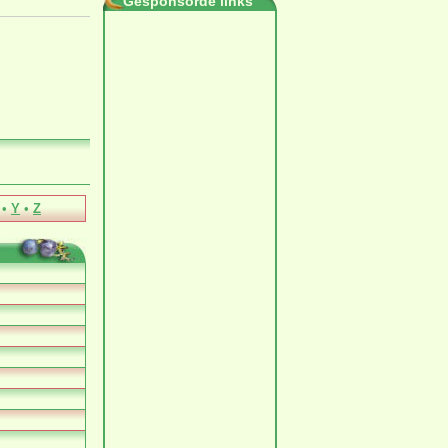
Gesponsorde links
•
Y
•
Z