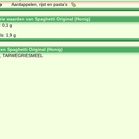
p
Aardappelen, rijst en pasta's
orie waarden van Spaghetti Original (Honig)
: 0,1 g
s: 1,9 g
ten Spaghetti Original (Honig)
, TARWEGRIESMEEL.