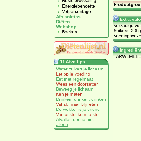
Ruststofwisseling
Productgroe
Energiebehoefte
Vetpercentage
Afslanktips
Extra cal
Diëten
Verzadigd vet
Webshop
Suikers: 2,6 g
Boeken
Voedingsvezel
Ingrediën
TARWEMEEL
11 Afvaltips
Water zuivert je lichaam
Let op je voeding
Eet met regelmaat
Wees een doorzetter
Beweeg je lichaam
Ken je maten
Drinken, drinken, drinken
Val af, maar blijf eten
De wekker is je vriend
Van uitstel komt afstel
Afvallen doe je niet
alleen