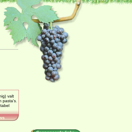
ig) valt
n pasta's
.
ws