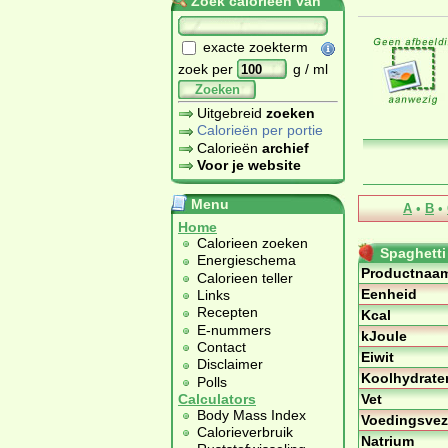
Zoek calorieën van
exacte zoekterm
zoek per
g / ml
Zoeken
Uitgebreid
zoeken
Calorieën per portie
Calorieën
archief
Voor je website
Menu
A
•
B
•
Home
Calorieen zoeken
Spaghetti
Energieschema
Productnaa
Calorieen teller
Eenheid
Links
Recepten
Kcal
E-nummers
kJoule
Contact
Eiwit
Disclaimer
Koolhydrate
Polls
Vet
Calculators
Body Mass Index
Voedingsvez
Calorieverbruik
Natrium