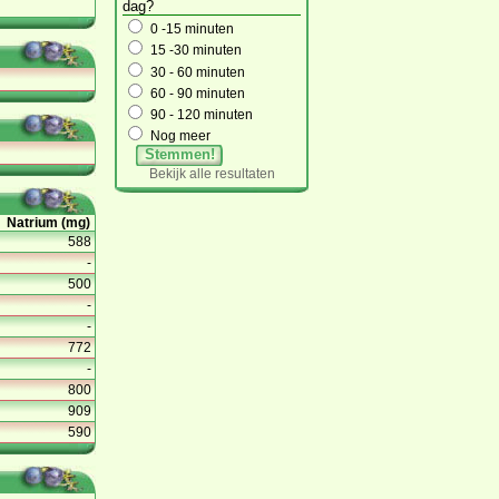
dag?
0 -15 minuten
15 -30 minuten
30 - 60 minuten
60 - 90 minuten
90 - 120 minuten
Nog meer
Stemmen!
Bekijk alle resultaten
Natrium (mg)
588
-
500
-
-
772
-
800
909
590