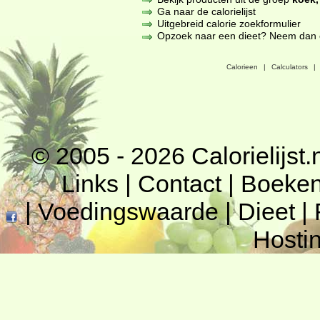
Ga naar de calorielijst
Uitgebreid calorie zoekformulier
Opzoek naar een dieet? Neem dan een
Calorieen
|
Calculators
|
© 2005 - 2026
Calorielijst.
Links
|
Contact
|
Boeke
|
Voedingswaarde
|
Dieet
|
Hosti