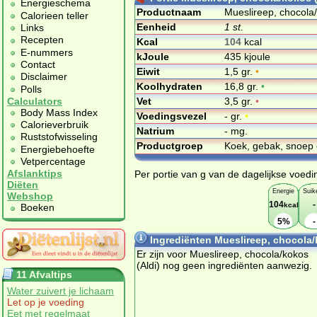
Energieschema
Productnaam
Mueslireep, chocola/
Calorieen teller
Eenheid
1 st.
Links
Recepten
Kcal
104
kcal
E-nummers
kJoule
435 kjoule
Contact
Eiwit
1,5 gr.
•
Disclaimer
Koolhydraten
16,8 gr.
•
Polls
Vet
3,5 gr.
•
Calculators
Body Mass Index
Voedingsvezel
- gr.
•
Calorieverbruik
Natrium
- mg.
Ruststofwisseling
Productgroep
Koek, gebak, snoep 
Energiebehoefte
Vetpercentage
Afslanktips
Per portie van g van de dagelijkse voedi
Diëten
Energie
Suik
Webshop
104
-
kcal
Boeken
5%
-
Ingrediënten Mueslireep, chocola/
Er zijn voor Mueslireep, chocola/kokos
(Aldi) nog geen ingrediënten aanwezig.
11 Afvaltips
Water zuivert je lichaam
Let op je voeding
Eet met regelmaat