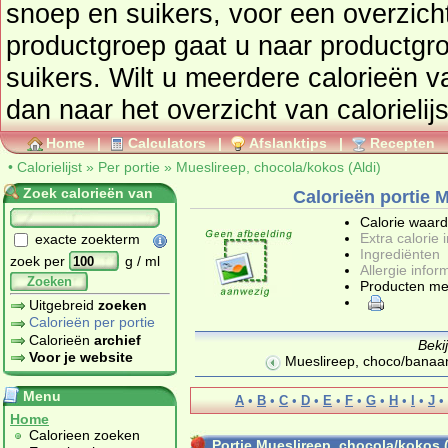
snoep en suikers
, voor een overzicht van producten uit deze
productgroep gaat u naar productg
suikers
. Wilt u meerdere calorieën 
dan naar het overzicht van calorielij
Home
|
Calculators
|
Afslanktips
|
Recepten
•
Calorielijst
»
Per portie
»
Mueslireep, chocola/kokos (Aldi)
Zoek calorieën van
Calorieën portie 
Calorie waar
Extra calorie 
exacte zoekterm
Ingrediënten
zoek per
g / ml
Allergie infor
Zoeken
Producten me
Uitgebreid
zoeken
Calorieën per portie
Calorieën
archief
Beki
Voor je website
Mueslireep, choco/banaan
Menu
A
•
B
•
C
•
D
•
E
•
F
•
G
•
H
•
I
•
J
•
Home
Calorieen zoeken
Portie Mueslireep, chocola/kokos (