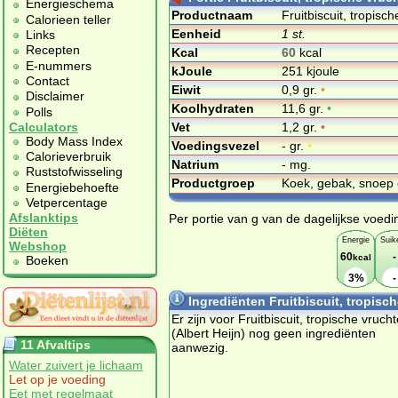
Energieschema
Productnaam
Fruitbiscuit, tropisc
Calorieen teller
Eenheid
1 st.
Links
Recepten
Kcal
60
kcal
E-nummers
kJoule
251 kjoule
Contact
Eiwit
0,9 gr.
•
Disclaimer
Koolhydraten
11,6 gr.
•
Polls
Vet
1,2 gr.
•
Calculators
Body Mass Index
Voedingsvezel
- gr.
•
Calorieverbruik
Natrium
- mg.
Ruststofwisseling
Productgroep
Koek, gebak, snoep 
Energiebehoefte
Vetpercentage
Afslanktips
Per portie van g van de dagelijkse voedi
Diëten
Energie
Suik
Webshop
60
-
kcal
Boeken
3%
-
Ingrediënten Fruitbiscuit, tropisch
Er zijn voor Fruitbiscuit, tropische vruch
(Albert Heijn) nog geen ingrediënten
11 Afvaltips
aanwezig.
Water zuivert je lichaam
Let op je voeding
Eet met regelmaat