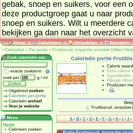
gebak, snoep en suikers
, voor een overzicht van producten uit
deze productgroep gaat u naar pro
snoep en suikers
. Wilt u meerdere c
bekijken ga dan naar he
Home
|
Calculators
|
Afslanktips
|
Recepten
•
Calorielijst
»
Per portie
»
Fruitbiscuit, tropische vruchten (Albert Heij
Zoek calorieën van
Calorieën portie Fruitbis
Calorie waar
Extra calorie 
exacte zoekterm
Ingrediënten
zoek per
g / ml
Allergie infor
Zoeken
Producten me
Uitgebreid
zoeken
Calorieën per portie
Calorieën
archief
Beki
Voor je website
Fruitbiscuit, sinas/per
Menu
A
•
B
•
C
•
D
•
E
•
F
•
G
•
H
•
I
•
J
•
Home
Calorieen zoeken
Portie Fruitbiscuit, tropische vruc