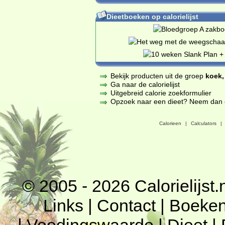
Dieetboeken op calorielijst
Bekijk producten uit de groep
koek,
Ga naar de calorielijst
Uitgebreid calorie zoekformulier
Opzoek naar een dieet? Neem dan een
Calorieen
|
Calculators
|
© 2005 - 2026
Calorielijst.
Links
|
Contact
|
Boeke