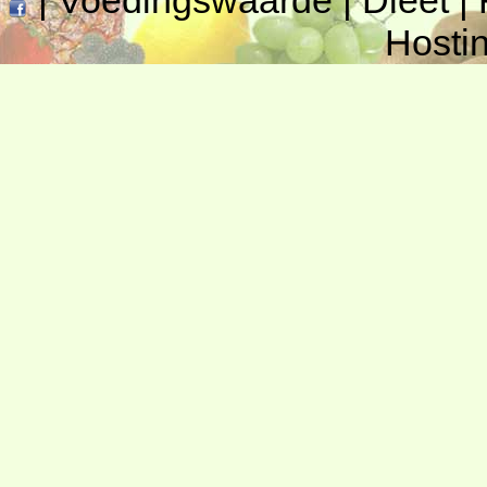
|
Voedingswaarde
|
Dieet
|
Hosti