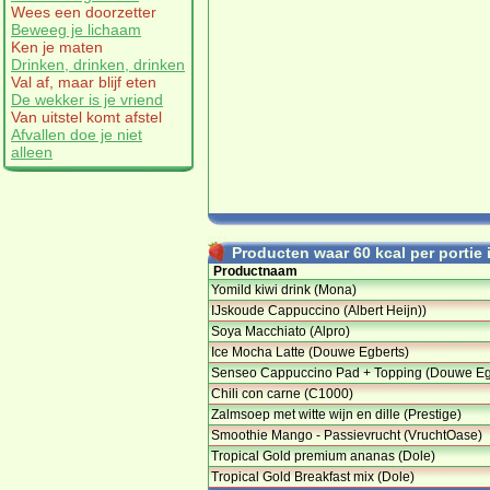
Wees een doorzetter
Beweeg je lichaam
Ken je maten
Drinken, drinken, drinken
Val af, maar blijf eten
De wekker is je vriend
Van uitstel komt afstel
Afvallen doe je niet
alleen
Producten waar 60 kcal per portie i
Productnaam
Yomild kiwi drink (Mona)
IJskoude Cappuccino (Albert Heijn))
Soya Macchiato (Alpro)
Ice Mocha Latte (Douwe Egberts)
Senseo Cappuccino Pad + Topping (Douwe E
Chili con carne (C1000)
Zalmsoep met witte wijn en dille (Prestige)
Smoothie Mango - Passievrucht (VruchtOase)
Tropical Gold premium ananas (Dole)
Tropical Gold Breakfast mix (Dole)