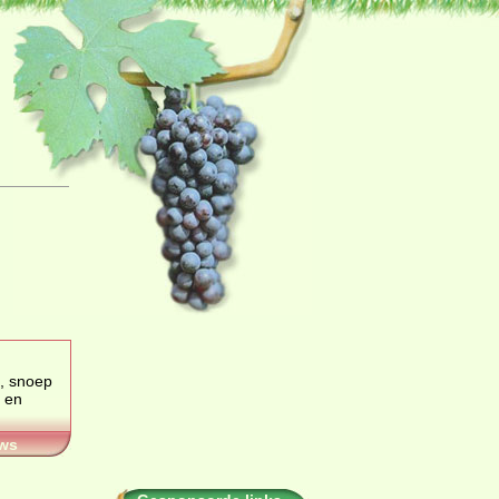
, snoep
 en
ws