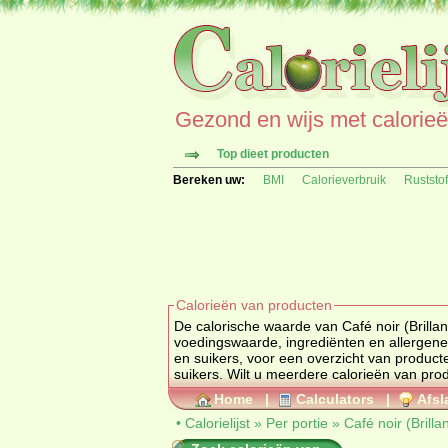
Gezond en wijs met calorieën 
Top dieet producten
Bereken uw:
BMI
Calorieverbruik
Ruststo
Calorieën van producten
De calorische waarde van Café noir (Brillant) vin
en suikers
, voor een overzicht van produc
suikers
Home
|
Calculators
|
Afsl
•
Calorielijst
»
Per portie
»
Café noir (Brillan