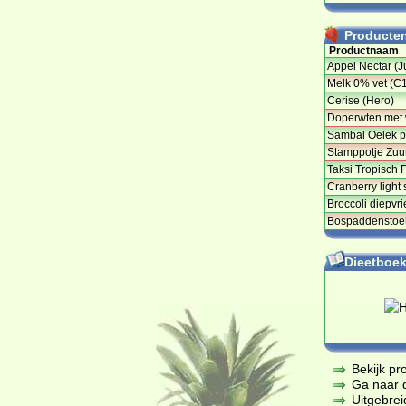
Producten 
Productnaam
Appel Nectar (
Melk 0% vet (C
Cerise (Hero)
Doperwten met w
Sambal Oelek pi
Stamppotje Zuu
Taksi Tropisch 
Cranberry light
Broccoli diepvr
Bospaddenstoel
Dieetboeke
Bekijk pr
Ga naar de
Uitgebrei