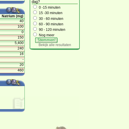
dag?
0 -15 minuten
15 -30 minuten
Natrium (mg)
30 - 60 minuten
40
60 - 90 minuten
100
90 - 120 minuten
0
Nog meer
150
Stemmen!
5,400
Bekijk alle resultaten
240
16
-
20
460