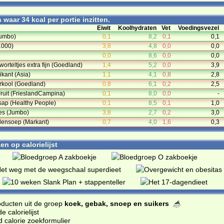
waar 34 kcal per portie inzitten.
Eiwit
Koolhydraten
Vet
Voedingsvezel
Jumbo)
0,1
8,2
0,1
0,1
1000)
3,6
4,8
0,0
0,0
0,0
8,6
0,0
0,0
orteltjes extra fijn (Goedland)
1,4
5,2
0,0
3,9
kant (Asia)
1,1
4,1
0,8
2,8
rkool (Goedland)
0,8
6,1
0,2
2,5
Fruit (FrieslandCampina)
0,1
8,0
0,0
-
 sap (Healthy People)
0,1
8,5
0,1
1,0
ies (Jumbo)
3,8
2,7
0,2
3,0
ensoep (Markant)
0,7
4,0
1,6
0,3
n op calorielijst
oducten uit de groep
koek, gebak, snoep en suikers
 calorielijst
d calorie zoekformulier