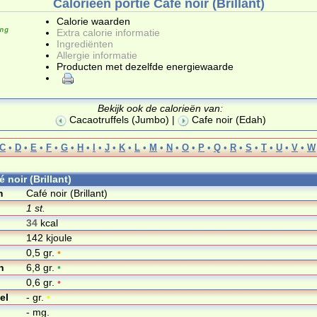
Calorieën portie Café noir (Brillant)
Calorie waarden
Extra calorie informatie
Ingrediënten
Allergie informatie
Producten met dezelfde energiewaarde
Bekijk ook de calorieën van:
Cacaotruffels (Jumbo)
|
Cafe noir (Edah)
C
•
D
•
E
•
F
•
G
•
H
•
I
•
J
•
K
•
L
•
M
•
N
•
O
•
P
•
Q
•
R
•
S
•
T
•
U
•
V
•
W
é noir (Brillant)
m
Café noir (Brillant)
1 st.
34
kcal
142 kjoule
0,5 gr.
•
n
6,8 gr.
•
0,6 gr.
•
el
- gr.
•
- mg.