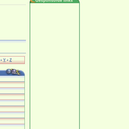
Gesponsorde links
•
Y
•
Z