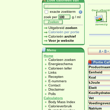
Zoek calorieën van
exacte zoekterm
zoek per
g / ml
Zoeken
Uitgebreid
zoeken
Calorieën per portie
Calorieën
archief
Voor je website
Menu
A
•
B
•
Home
Calorieen zoeken
Portie Caf
Energieschema
Productnaa
Calorieen teller
Eenheid
Links
Recepten
Kcal
E-nummers
kJoule
Contact
Eiwit
Disclaimer
Koolhydrate
Polls
Vet
Calculators
Body Mass Index
Voedingsvez
Calorieverbruik
Natrium