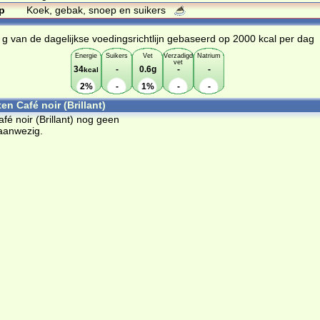
p
Koek, gebak, snoep en suikers
 g van de dagelijkse voedingsrichtlijn gebaseerd op 2000 kcal per dag
Energie
Suikers
Vet
Verzadigd
Natrium
vet
34
-
0.6g
-
-
kcal
2%
-
1%
-
-
en Café noir (Brillant)
afé noir (Brillant) nog geen
aanwezig.