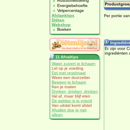
Ruststofwisseling
Productgroe
Energiebehoefte
Vetpercentage
Afslanktips
Per portie van
Diëten
Webshop
Boeken
Ingrediënt
Er zijn voor C
ingrediënten 
11 Afvaltips
Water zuivert je lichaam
Let op je voeding
Eet met regelmaat
Wees een doorzetter
Beweeg je lichaam
Ken je maten
Drinken, drinken, drinken
Val af, maar blijf eten
De wekker is je vriend
Van uitstel komt afstel
Afvallen doe je niet
alleen