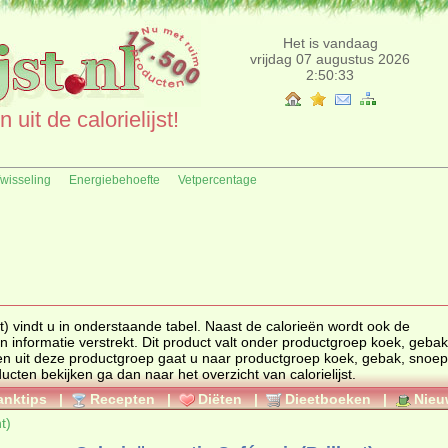
Het is vandaag
vrijdag 07 augustus 2026
2:50:33
uit de calorielijst!
fwisseling
Energiebehoefte
Vetpercentage
dt u in onderstaande tabel. Naast de calorieën wordt ook de
voedingswaarde, ingrediënten en allergenen informatie verstrekt. Dit product valt onder productgroep
koek, gebak
ten uit deze productgroep gaat u naar productgroep
koek, gebak, snoep
. Wilt u meerdere calorieën van producten bekijken ga dan naar het overzicht van calorielijst.
anktips
|
Recepten
|
Diëten
|
Dieetboeken
|
Nieu
t)