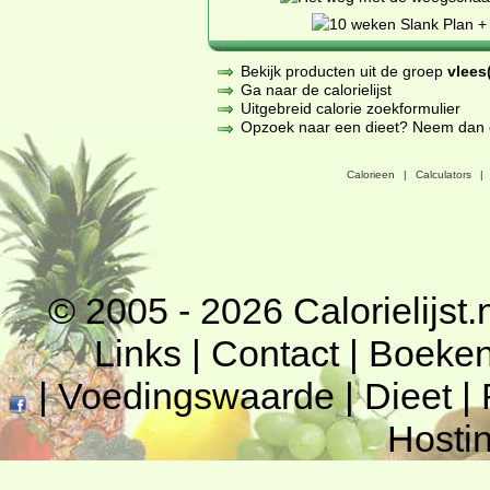
Bekijk producten uit de groep
vlees(
Ga naar de calorielijst
Uitgebreid calorie zoekformulier
Opzoek naar een dieet? Neem dan een
Calorieen
|
Calculators
|
© 2005 - 2026
Calorielijst.
Links
|
Contact
|
Boeke
|
Voedingswaarde
|
Dieet
|
Hosti