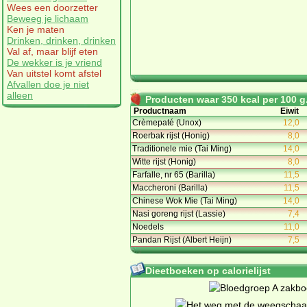
Wees een doorzetter
Beweeg je lichaam
Ken je maten
Drinken, drinken, drinken
Val af, maar blijf eten
De wekker is je vriend
Van uitstel komt afstel
Afvallen doe je niet
alleen
Producten waar 350 kcal per 100 g.
Productnaam
Eiwit
Crèmepaté (Unox)
12,0
Roerbak rijst (Honig)
8,0
Traditionele mie (Tai Ming)
14,0
Witte rijst (Honig)
8,0
Farfalle, nr 65 (Barilla)
11,5
Maccheroni (Barilla)
11,5
Chinese Wok Mie (Tai Ming)
14,0
Nasi goreng rijst (Lassie)
7,4
Noedels
11,0
Pandan Rijst (Albert Heijn)
7,5
Dieetboeken op calorielijst