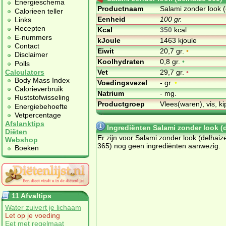
Energieschema
Productnaam
Salami zonder look (
Calorieen teller
Eenheid
100 gr.
Links
Recepten
Kcal
350
kcal
E-nummers
kJoule
1463 kjoule
Contact
Eiwit
20,7 gr.
•
Disclaimer
Koolhydraten
0,8 gr.
•
Polls
Vet
29,7 gr.
•
Calculators
Body Mass Index
Voedingsvezel
- gr.
•
Calorieverbruik
Natrium
- mg.
Ruststofwisseling
Productgroep
Vlees(waren), vis, ki
Energiebehoefte
Vetpercentage
Afslanktips
Ingrediënten Salami zonder look (
Diëten
Er zijn voor Salami zonder look (delhaiz
Webshop
365) nog geen ingrediënten aanwezig.
Boeken
11 Afvaltips
Water zuivert je lichaam
Let op je voeding
Eet met regelmaat