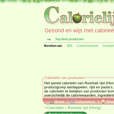
Gezond en wijs met calorieën 
Top dieet producten
Bereken uw:
BMI
Calorieverbruik
Ruststo
Calorieën van producten
Het aantal calorieën van Roerbak rijst (Honi
productgroep aardappelen, rijst en pasta's,
de calorieën te bekijken van producten kun
overzichtelijk d
Home
|
Calculators
|
Afsl
•
Calorielijst
»
Roerbak rijst (Honig)