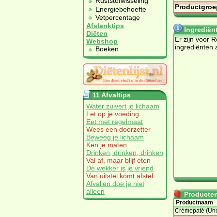
Ruststofwisseling
Productgroe
Energiebehoefte
Vetpercentage
Afslanktips
Ingrediën
Diëten
Er zijn voor 
Webshop
ingrediënten 
Boeken
11 Afvaltips
Water zuivert je lichaam
Let op je voeding
Eet met regelmaat
Wees een doorzetter
Beweeg je lichaam
Ken je maten
Drinken, drinken, drinken
Val af, maar blijf eten
De wekker is je vriend
Van uitstel komt afstel
Afvallen doe je niet
alleen
Producten 
Productnaam
Crèmepaté (Un