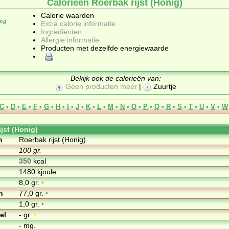
Calorieën Roerbak rijst (Honig)
Calorie waarden
Extra calorie informatie
Ingrediënten
Allergie informatie
Producten met dezelfde energiewaarde
Bekijk ook de calorieën van:
Geen producten meer
|
Zuurtje
C
•
D
•
E
•
F
•
G
•
H
•
I
•
J
•
K
•
L
•
M
•
N
•
O
•
P
•
Q
•
R
•
S
•
T
•
U
•
V
•
W
jst (Honig)
m
Roerbak rijst (Honig)
100 gr.
350
kcal
1480 kjoule
8,0 gr.
•
n
77,0 gr.
•
1,0 gr.
•
el
- gr.
•
- mg.