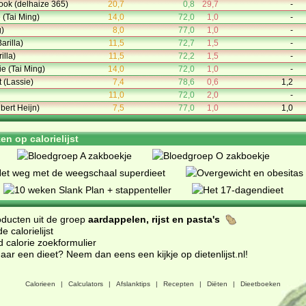
ook (delhaize 365)
20,7
0,8
29,7
-
 (Tai Ming)
14,0
72,0
1,0
-
g)
8,0
77,0
1,0
-
Barilla)
11,5
72,7
1,5
-
illa)
11,5
72,2
1,5
-
e (Tai Ming)
14,0
72,0
1,0
-
t (Lassie)
7,4
78,6
0,6
1,2
11,0
72,0
2,0
-
bert Heijn)
7,5
77,0
1,0
1,0
n op calorielijst
oducten uit de groep
aardappelen, rijst en pasta's
 calorielijst
d calorie zoekformulier
ar een dieet? Neem dan eens een kijkje op dietenlijst.nl
!
Calorieen
|
Calculators
|
Afslanktips
|
Recepten
|
Diëten
|
Dieetboeken