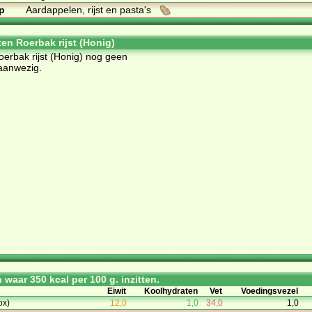
p
Aardappelen, rijst en pasta's
ten Roerbak rijst (Honig)
Roerbak rijst (Honig) nog geen
aanwezig.
waar 350 kcal per 100 g. inzitten.
Eiwit
Koolhydraten
Vet
Voedingsvezel
ox)
12,0
1,0
34,0
1,0