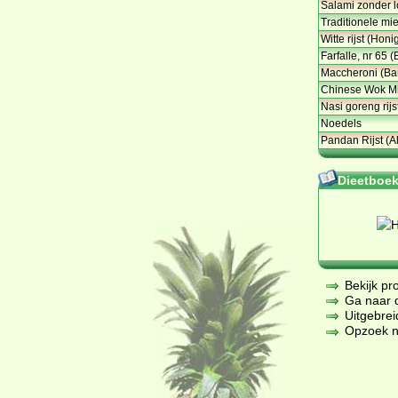
Salami zonder l
Traditionele mie
Witte rijst (Honi
Farfalle, nr 65 (
Maccheroni (Bar
Chinese Wok Mi
Nasi goreng rijs
Noedels
Pandan Rijst (Al
Dieetboeke
Bekijk pr
Ga naar de
Uitgebrei
Opzoek na