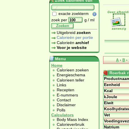
Zoek calorieën van
exacte zoekterm
zoek per
g / ml
Zoeken
Uitgebreid
zoeken
Calorieën per portie
Calorieën
archief
Voor je website
Menu
A
•
B
•
Home
Calorieen zoeken
Roerbak ri
Energieschema
Productnaa
Calorieen teller
Eenheid
Links
Recepten
Kcal
E-nummers
kJoule
Contact
Eiwit
Disclaimer
Koolhydrate
Polls
Vet
Calculators
Body Mass Index
Voedingsvez
Calorieverbruik
Natrium