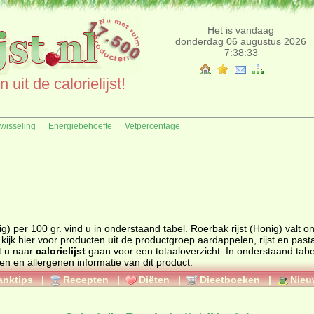
Het is vandaag
donderdag 06 augustus 2026
7:38:33
uit de calorielijst!
fwisseling
Energiebehoefte
Vetpercentage
g) per 100 gr. vind u in onderstaand tabel. Roerbak rijst (Honig) valt o
 kijk hier voor producten uit de productgroep
aardappelen, rijst en past
t u naar
calorielijst
gaan voor een totaaloverzicht. In onderstaand tabel vindt u
e caloriewaarden, ingrediënten en allergenen informatie van dit product.
anktips
|
Recepten
|
Diëten
|
Dieetboeken
|
Nieu