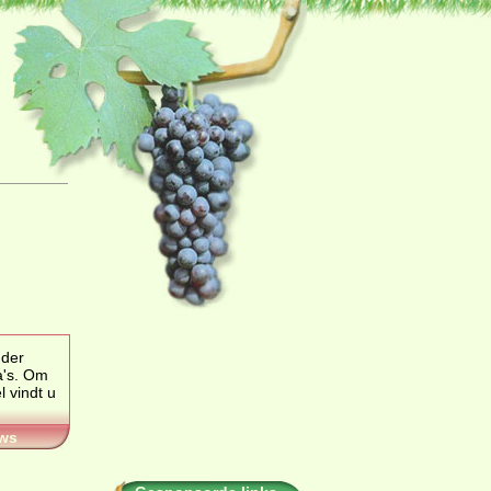
nder
a's
. Om
ws