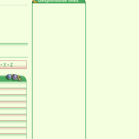
Gesponsorde links
•
Y
•
Z