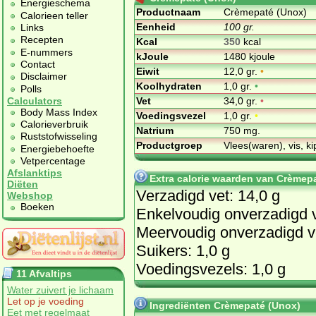
Energieschema
Productnaam
Crèmepaté (Unox)
Calorieen teller
Eenheid
100 gr.
Links
Recepten
Kcal
350
kcal
E-nummers
kJoule
1480 kjoule
Contact
Eiwit
12,0 gr.
•
Disclaimer
Koolhydraten
1,0 gr.
•
Polls
Vet
34,0 gr.
•
Calculators
Body Mass Index
Voedingsvezel
1,0 gr.
•
Calorieverbruik
Natrium
750 mg.
Ruststofwisseling
Productgroep
Vlees(waren), vis, ki
Energiebehoefte
Vetpercentage
Afslanktips
Extra calorie waarden van Crèmep
Diëten
Verzadigd vet: 14,0 g
Webshop
Boeken
Enkelvoudig onverzadigd v
Meervoudig onverzadigd ve
Suikers: 1,0 g
Voedingsvezels: 1,0 g
11 Afvaltips
Water zuivert je lichaam
Let op je voeding
Ingrediënten Crèmepaté (Unox)
Eet met regelmaat