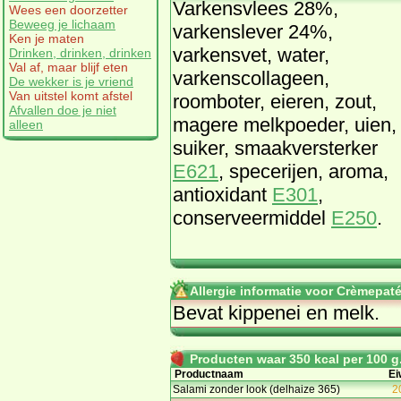
Varkensvlees 28%,
Wees een doorzetter
Beweeg je lichaam
varkenslever 24%,
Ken je maten
varkensvet, water,
Drinken, drinken, drinken
Val af, maar blijf eten
varkenscollageen,
De wekker is je vriend
Van uitstel komt afstel
roomboter, eieren, zout,
Afvallen doe je niet
magere melkpoeder, uien,
alleen
suiker, smaakversterker
E621
, specerijen, aroma,
antioxidant
E301
,
conserveermiddel
E250
.
Allergie informatie voor Crèmepat
Bevat kippenei en melk.
Producten waar 350 kcal per 100 g.
Productnaam
Ei
Salami zonder look (delhaize 365)
2