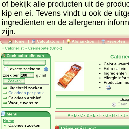
of bekijk alle producten uit de prod
kip en ei
. Tevens vindt u ook de uitgebreide calorie informatie,
ingrediënten en de allergenen informatie als deze beschikbaar
zijn.
Home
|
Calculators
|
Afslanktips
|
Recepten
•
Calorielijst
»
Crèmepaté (Unox)
Zoek calorieën van
Calori
Calorie waar
Extra calorie 
exacte zoekterm
Ingrediënten
zoek per
g / ml
Allergie infor
Zoeken
Producten me
Uitgebreid
zoeken
Calorieën per portie
Calorieën
archief
Beki
Voor je website
Geen 
Menu
A
•
B
•
C
•
D
•
E
•
F
•
G
•
H
•
I
•
J
•
Home
Calorieen zoeken
Crèmepaté (Unox)