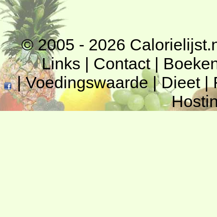
© 2005 - 2026
Calorielijst.
Links
|
Contact
|
Boeke
|
Voedingswaarde
|
Dieet
|
Hosti