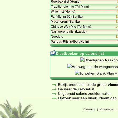
Roerbak rijst (Honig)
Traditionele mie (Tai Ming)
1
Witte rijst (Honig)
Farfalle, nr 65 (Barilla)
1
Maccheroni (Barilla)
1
Chinese Wok Mie (Tai Ming)
1
Nasi goreng rijst (Lassie)
Noedels
1
Pandan Rijst (Albert Heijn)
Dieetboeken op calorielijst
Bekijk producten uit de groep
vlees(
Ga naar de calorielijst
Uitgebreid calorie zoekformulier
Opzoek naar een dieet? Neem dan een
Calorieen
|
Calculators
|