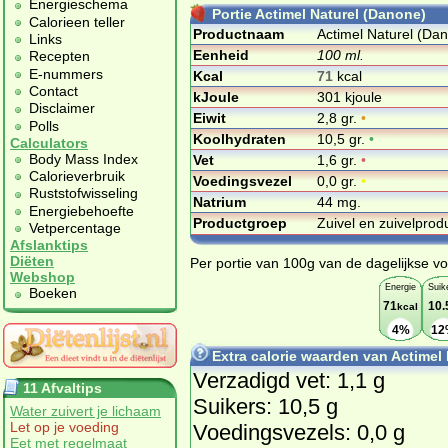
Energieschema
Portie Actimel Naturel (Danone)
Calorieen teller
Productnaam
Actimel Naturel (Da
Links
Eenheid
100 ml.
Recepten
E-nummers
Kcal
71
kcal
Contact
kJoule
301 kjoule
Disclaimer
Eiwit
2,8 gr.
•
Polls
Koolhydraten
10,5 gr.
•
Calculators
Body Mass Index
Vet
1,6 gr.
•
Calorieverbruik
Voedingsvezel
0,0 gr.
•
Ruststofwisseling
Natrium
44 mg.
Energiebehoefte
Productgroep
Zuivel en zuivelpro
Vetpercentage
Afslanktips
Diëten
Per portie van 100g van de dagelijkse vo
Webshop
Energie
Suik
Boeken
71
10.
kcal
4%
12
Extra calorie waarden van Actimel
Verzadigd vet: 1,1 g
11 Afvaltips
Suikers: 10,5 g
Water zuivert je lichaam
Let op je voeding
Voedingsvezels: 0,0 g
Eet met regelmaat