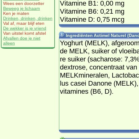
Vitamine B1: 0,00 mg
Wees een doorzetter
Beweeg je lichaam
Vitamine B6: 0,21 mg
Ken je maten
Vitamine D: 0,75 mcg
Drinken, drinken, drinken
Val af, maar blijf eten
De wekker is je vriend
Van uitstel komt afstel
Ingrediënten Actimel Naturel (Dan
Afvallen doe je niet
Yog­hurt (MELK), af­ge­room
alleen
de MELK, sui­ker of vloei­b
re sui­ker (sa­cha­ro­se: 7,3%
dex­tro­se, con­cen­traat van
MELKmi­ne­ra­len, Lac­to­ba­c­
lus ca­s­ei Da­no­ne (MELK),
vi­ta­mi­nes (B6, D).