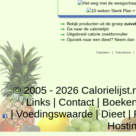
Bekijk producten uit de groep
zuive
Ga naar de calorielijst
Uitgebreid calorie zoekformulier
Opzoek naar een dieet? Neem dan een
Calorieen
|
Calculators
|
© 2005 - 2026
Calorielijst.
Links
|
Contact
|
Boeke
|
Voedingswaarde
|
Dieet
|
Hosti