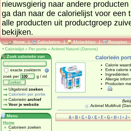
nieuwsgierig naar andere producten
ga dan naar de calorielijst voor een totaaloverzicht. Ook kunt u
alle producten uit productgroep
zuiv
bekijken.
Home
|
Calculators
|
Afslanktips
|
Recepten
•
Calorielijst
»
Per portie
»
Actimel Naturel (Danone)
Zoek calorieën van
Calorieën port
Calorie waar
Extra calorie 
exacte zoekterm
Ingrediënten
zoek per
g / ml
Allergie infor
Zoeken
Producten me
Uitgebreid
zoeken
Calorieën per portie
Calorieën
archief
Beki
Voor je website
Actimel Multifruit (Da
Menu
A
•
B
•
C
•
D
•
E
•
F
•
G
•
H
•
I
•
J
•
Home
Calorieen zoeken