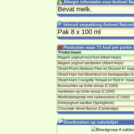
Allergie informatie voor Actimel N
Be­vat melk.
Inhoud verpakking Actimel Nature
Pak 8 x 100 ml
Producten waar 71 kcal per portie i
Productnaam
Magere yoghurt rood fruit (Albert Heijn)
Magere yoghurt aardbeien (Albert Heijn)
Olvarit Pruim Abrikoos Peer en Druiven 6+ ma
Olvarit Ham met Bloemkool en Aardappeltjes 8
Olvarit Ham Courgette Tomaat en Rijst 6+ maa
Bosvruchten op lichte siroop (C1000)
Aardbeien op lichte siroop (C1000)
Wortelstamppotje met varkensvlees (C1000)
Drinkyoghurt aardbei (Springfresh)
Chocolate Velvet flavour (Cambridge)
Dieetboeken op calorielijst