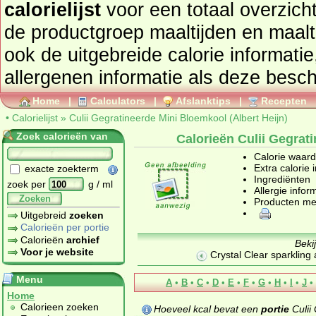
calorielijst
voor een totaal overzicht of bekijk alle producten u
de productgroep
maaltijden en maalt
ook de uitgebreide calorie informatie
allergenen informatie als deze besch
Home
|
Calculators
|
Afslanktips
|
Recepten
•
Calorielijst
»
Culii Gegratineerde Mini Bloemkool (Albert Heijn)
Zoek calorieën van
Calorieën Culii Gegrati
Calorie waar
Extra calorie 
exacte zoekterm
Ingrediënten
zoek per
g / ml
Allergie infor
Zoeken
Producten me
Uitgebreid
zoeken
Calorieën per portie
Calorieën
archief
Beki
Voor je website
Crystal Clear sparkling 
Menu
A
•
B
•
C
•
D
•
E
•
F
•
G
•
H
•
I
•
J
•
Home
Calorieen zoeken
Hoeveel kcal bevat een
portie
Culii