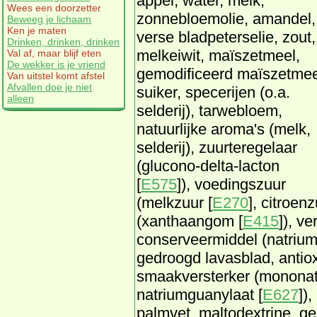
appel, water, melk,
Wees een doorzetter
zonnebloemolie, amandel,
Beweeg je lichaam
Ken je maten
verse bladpeterselie, zout,
Drinken, drinken, drinken
melkeiwit, maïszetmeel,
Val af, maar blijf eten
De wekker is je vriend
gemodificeerd maïszetmee
Van uitstel komt afstel
Afvallen doe je niet
suiker, specerijen (o.a.
alleen
selderij), tarwebloem,
natuurlijke aroma's (melk,
selderij), zuurteregelaar
(glucono-delta-lacton
[
E575
]), voedingszuur
(melkzuur [
E270
], citroenz
(xanthaangom [
E415
]), v
conserveermiddel (natrium
gedroogd lavasblad, antiox
smaakversterker (mononat
natriumguanylaat [
E627
])
palmvet, maltodextrine, ge