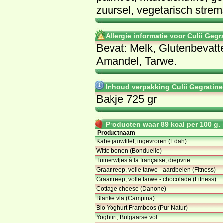
zuursel, vegetarisch strem
Allergie informatie voor Culii Geg
Bevat: Melk, Glutenbevatt
Amandel, Tarwe.
Inhoud verpakking Culii Gegratine
Bakje 725 gr
Producten waar 89 kcal per 100 g. i
Productnaam
Kabeljauwfilet, ingevroren (Edah)
Witte bonen (Bonduelle)
Tuinerwtjes à la française, diepvrie
Graanreep, volle tarwe - aardbeien (Fitness)
Graanreep, volle tarwe - chocolade (Fitness)
Cottage cheese (Danone)
Blanke vla (Campina)
Bio Yoghurt Framboos (Pur Natur)
Yoghurt, Bulgaarse vol