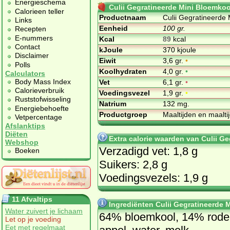
Energieschema
Culii Gegratineerde Mini Bloemkool
Calorieen teller
Productnaam
Culii Gegratineerde 
Links
Eenheid
100 gr.
Recepten
E-nummers
Kcal
89
kcal
Contact
kJoule
370 kjoule
Disclaimer
Eiwit
3,6 gr.
•
Polls
Koolhydraten
4,0 gr.
•
Calculators
Body Mass Index
Vet
6,1 gr.
•
Calorieverbruik
Voedingsvezel
1,9 gr.
•
Ruststofwisseling
Natrium
132 mg.
Energiebehoefte
Productgroep
Maaltijden en maalt
Vetpercentage
Afslanktips
Diëten
Extra calorie waarden van Culii G
Webshop
Verzadigd vet: 1,8 g
Boeken
Suikers: 2,8 g
Voedingsvezels: 1,9 g
11 Afvaltips
Ingrediënten Culii Gegratineerde M
Water zuivert je lichaam
64% bloemkool, 14% rode
Let op je voeding
Eet met regelmaat