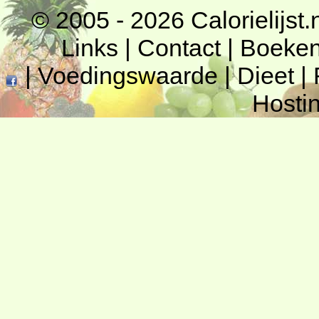
© 2005 - 2026
Calorielijst.
Links
|
Contact
|
Boeke
|
Voedingswaarde
|
Dieet
|
Hosti