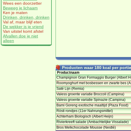
Wees een doorzetter
Beweeg je lichaam
Ken je maten
Drinken, drinken, drinken
Val af, maar blijf eten
De wekker is je vriend
Van uitstel komt afstel
Afvallen doe je niet
alleen
Producten waar 180 kcal per portie 
Productnaam
Champignon Gran Formaggio Burger (Albert H
Roomyoghurt met bosbessen en zwarte bes (A
Saté Lijn (Remia)
Valess groente variatie Broccoli (Campina)
Valess groente variatie Spinazie (Campina)
Bami Goreng exotische maaltijd (Plaza Food)
Rösti rondjes (11er Nahrungsmittel)
Achterham Biologisch (Albert Heijn)
Rivierkreeft salade (Ambachtelijke Vissalade)
Bros Melkchocolade Mousse (Nestlé)