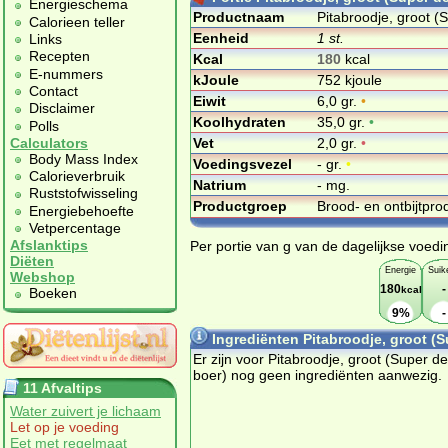
Energieschema
Productnaam
Pitabroodje, groot (
Calorieen teller
Eenheid
1 st.
Links
Recepten
Kcal
180
kcal
E-nummers
kJoule
752 kjoule
Contact
Eiwit
6,0 gr.
•
Disclaimer
Koolhydraten
35,0 gr.
•
Polls
Vet
2,0 gr.
•
Calculators
Body Mass Index
Voedingsvezel
- gr.
•
Calorieverbruik
Natrium
- mg.
Ruststofwisseling
Productgroep
Brood- en ontbijtpr
Energiebehoefte
Vetpercentage
Afslanktips
Per portie van g van de dagelijkse voedi
Diëten
Energie
Suik
Webshop
180
-
kcal
Boeken
9%
-
Ingrediënten Pitabroodje, groot (S
Er zijn voor Pitabroodje, groot (Super de
boer) nog geen ingrediënten aanwezig.
11 Afvaltips
Water zuivert je lichaam
Let op je voeding
Eet met regelmaat