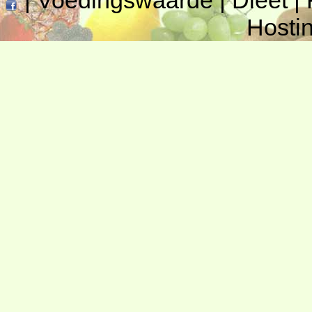
|
Voedingswaarde
|
Dieet
|
Hosti