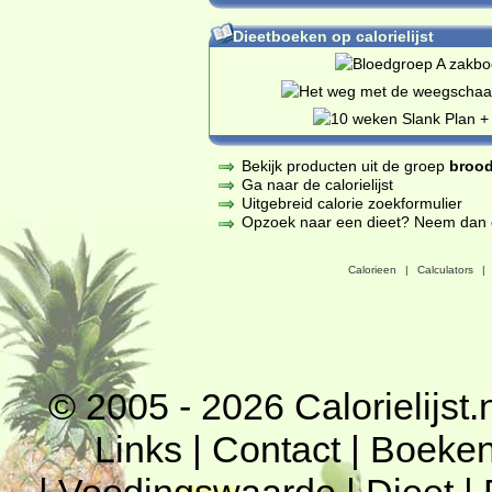
Dieetboeken op calorielijst
Bekijk producten uit de groep
brood
Ga naar de calorielijst
Uitgebreid calorie zoekformulier
Opzoek naar een dieet? Neem dan een
Calorieen
|
Calculators
|
© 2005 - 2026
Calorielijst.
Links
|
Contact
|
Boeke