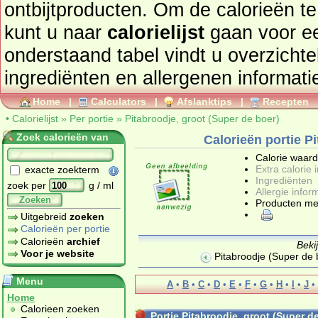
ontbijtproducten
. Om de calorieën te bekijken van producten
kunt u naar
calorielijst
gaan voor een totaaloverzic
onderstaand tabel vindt u overzichte
ingrediënten en allergenen informatie
Home
|
Calculators
|
Afslanktips
|
Recepten
•
Calorielijst
»
Per portie
»
Pitabroodje, groot (Super de boer)
Zoek calorieën van
Calorieën portie P
Calorie waar
Extra calorie 
exacte zoekterm
Ingrediënten
zoek per
g / ml
Allergie infor
Zoeken
Producten me
Uitgebreid
zoeken
Calorieën per portie
Calorieën
archief
Beki
Voor je website
Pitabroodje (Super de 
Menu
A
•
B
•
C
•
D
•
E
•
F
•
G
•
H
•
I
•
J
•
Home
Calorieen zoeken
Portie Pitabroodje, groot (Super d