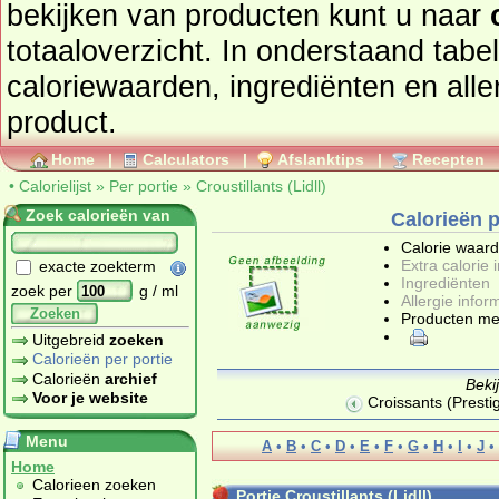
bekijken van producten kunt u naar
totaaloverzicht. In onderstaand tabel
caloriewaarden, ingrediënten en allergenen informatie van dit
product.
Home
|
Calculators
|
Afslanktips
|
Recepten
•
Calorielijst
»
Per portie
»
Croustillants (Lidll)
Zoek calorieën van
Calorieën po
Calorie waar
Extra calorie 
exacte zoekterm
Ingrediënten
zoek per
g / ml
Allergie infor
Zoeken
Producten me
Uitgebreid
zoeken
Calorieën per portie
Calorieën
archief
Beki
Voor je website
Croissants (Presti
Menu
A
•
B
•
C
•
D
•
E
•
F
•
G
•
H
•
I
•
J
•
Home
Calorieen zoeken
Portie Croustillants (Lidll)