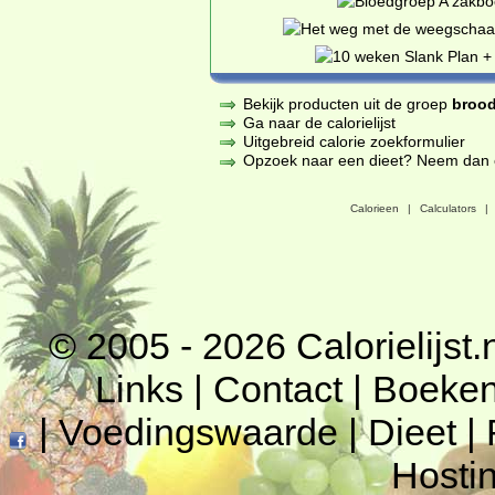
Bekijk producten uit de groep
brood
Ga naar de calorielijst
Uitgebreid calorie zoekformulier
Opzoek naar een dieet? Neem dan een
Calorieen
|
Calculators
|
© 2005 - 2026
Calorielijst.
Links
|
Contact
|
Boeke
|
Voedingswaarde
|
Dieet
|
Hosti