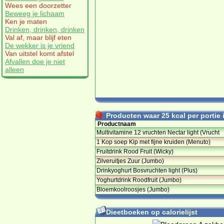
Wees een doorzetter
Beweeg je lichaam
Ken je maten
Drinken, drinken, drinken
Val af, maar blijf eten
De wekker is je vriend
Van uitstel komt afstel
Afvallen doe je niet
alleen
Producten waar 25 kcal per portie i
Productnaam
Multivitamine 12 vruchten Nectar light (Vrucht
1 Kop soep Kip met fijne kruiden (Menuto)
Fruitdrink Rood Fruit (Wicky)
Zilveruitjes Zuur (Jumbo)
Drinkyoghurt Bosvruchten light (Plus)
Yoghurtdrink Roodfruit (Jumbo)
Bloemkoolroosjes (Jumbo)
Dieetboeken op calorielijst