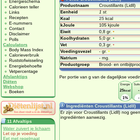
Energieschema
Productnaam
Croustillants (Lidll)
Calorieen teller
Eenheid
1 st.
Links
Recepten
Kcal
25
kcal
E-nummers
kJoule
105 kjoule
Contact
Eiwit
0,8 gr.
•
Disclaimer
Koolhydraten
5,0 gr.
•
Polls
Vet
0,3 gr.
•
Calculators
Body Mass Index
Voedingsvezel
- gr.
•
Calorieverbruik
Natrium
- mg.
Ruststofwisseling
Productgroep
Brood- en ontbijtpr
Energiebehoefte
Vetpercentage
Afslanktips
Per portie van g van de dagelijkse voedi
Diëten
Energie
Suik
Webshop
25
-
kcal
Boeken
1%
-
Ingrediënten Croustillants (Lidll)
Er zijn voor Croustillants (Lidll) nog gee
ingrediënten aanwezig.
11 Afvaltips
Water zuivert je lichaam
Let op je voeding
Eet met regelmaat