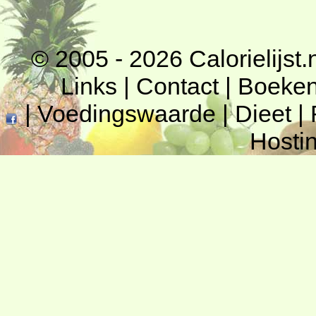
© 2005 - 2026
Calorielijst.
Links
|
Contact
|
Boeke
|
Voedingswaarde
|
Dieet
|
Hosti