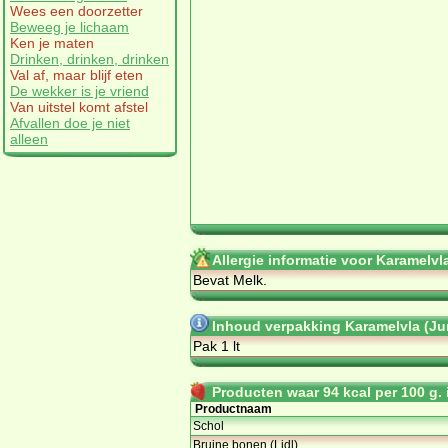
Wees een doorzetter
Beweeg je lichaam
Ken je maten
Drinken, drinken, drinken
Val af, maar blijf eten
De wekker is je vriend
Van uitstel komt afstel
Afvallen doe je niet
alleen
Allergie informatie voor Karamelv
Bevat Melk.
Inhoud verpakking Karamelvla (J
Pak 1 lt
Producten waar 94 kcal per 100 g. i
Productnaam
Schol
Bruine bonen (Lidl)