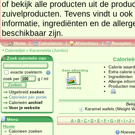
of bekijk alle producten uit de prod
zuivelproducten
. Tevens vindt u ook de uitgebreide calorie
informatie, ingrediënten en de aller
beschikbaar zijn.
Home
|
Calculators
|
Afslanktips
|
Recepten
•
Calorielijst
»
Karamelvla (Jumbo)
Zoek calorieën van
Calorie
Calorie waar
Extra calorie 
exacte zoekterm
Ingrediënten
zoek per
g / ml
Allergie infor
Zoeken
Producten me
Uitgebreid
zoeken
Calorieën per portie
Calorieën
archief
Beki
Voor je website
Karamel wafels (Weight W
Menu
A
•
B
•
C
•
D
•
E
•
F
•
G
•
H
•
I
•
J
•
Home
Calorieen zoeken
Hoevee