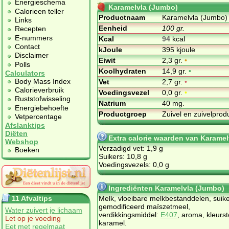
Energieschema
Karamelvla (Jumbo)
Calorieen teller
Productnaam
Karamelvla (Jumbo)
Links
Eenheid
100 gr.
Recepten
E-nummers
Kcal
94
kcal
Contact
kJoule
395 kjoule
Disclaimer
Eiwit
2,3 gr.
•
Polls
Koolhydraten
14,9 gr.
•
Calculators
Body Mass Index
Vet
2,7 gr.
•
Calorieverbruik
Voedingsvezel
0,0 gr.
•
Ruststofwisseling
Natrium
40 mg.
Energiebehoefte
Productgroep
Zuivel en zuivelpro
Vetpercentage
Afslanktips
Diëten
Extra calorie waarden van Karame
Webshop
Verzadigd vet: 1,9 g
Boeken
Suikers: 10,8 g
Voedingsvezels: 0,0 g
Ingrediënten Karamelvla (Jumbo)
11 Afvaltips
Melk, vloeibare melkbestanddelen, suike
gemodificeerd maïszetmeel,
Water zuivert je lichaam
verdikkingsmiddel:
E407
, aroma, kleurst
Let op je voeding
karamel.
Eet met regelmaat