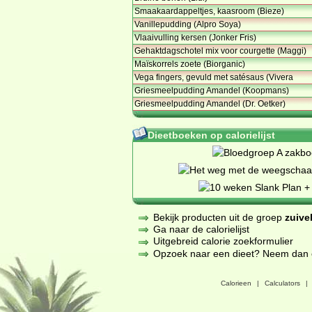
Smaakaardappeltjes, kaasroom (Bieze)
Vanillepudding (Alpro Soya)
Vlaaivulling kersen (Jonker Fris)
Gehaktdagschotel mix voor courgette (Maggi)
Maïskorrels zoete (Biorganic)
Vega fingers, gevuld met satésaus (Vivera
Griesmeelpudding Amandel (Koopmans)
Griesmeelpudding Amandel (Dr. Oetker)
Dieetboeken op calorielijst
Bekijk producten uit de groep
zuive
Ga naar de calorielijst
Uitgebreid calorie zoekformulier
Opzoek naar een dieet? Neem dan een
Calorieen
|
Calculators
|