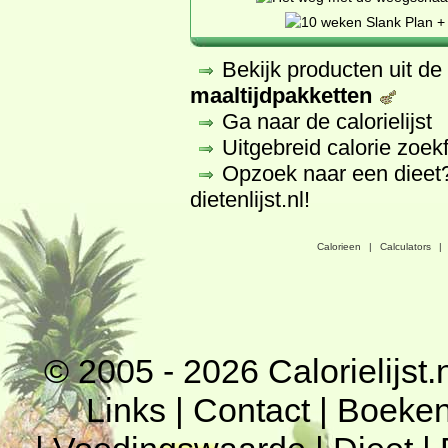
Bekijk producten uit d
maaltijdpakketten
Ga naar de calorielijst
Uitgebreid calorie zoek
Opzoek naar een dieet
dietenlijst.nl
!
Calorieen
|
Calculators
|
© 2005 - 2026
Calorielijst.
Links
|
Contact
|
Boeke