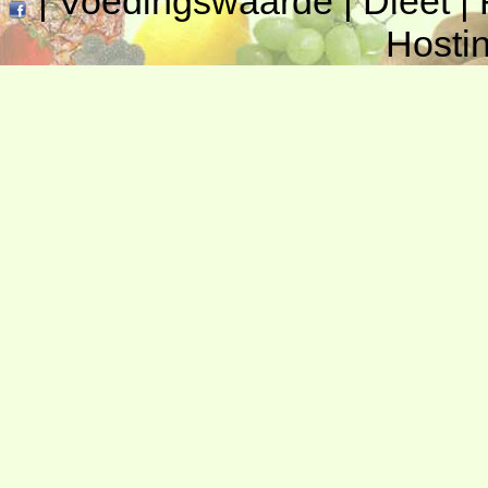
|
Voedingswaarde
|
Dieet
|
Hosti