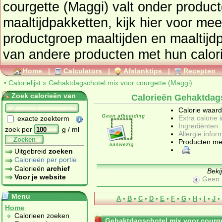
courgette (Maggi) valt onder produc
maaltijdpakketten
, kijk hier voor me
productgroep
maaltijden en maaltijd
Home
|
Calculators
|
Afslanktips
|
Recepten
•
Calorielijst
»
Gehaktdagschotel mix voor courgette (Maggi)
Zoek calorieën van
Calorieën Gehaktdags
Calorie waar
Extra calorie 
exacte zoekterm
Ingrediënten
zoek per
g / ml
Allergie infor
Zoeken
Producten me
Uitgebreid
zoeken
Calorieën per portie
Calorieën
archief
Beki
Voor je website
Geen 
Menu
A
•
B
•
C
•
D
•
E
•
F
•
G
•
H
•
I
•
J
•
Home
Calorieen zoeken
Gehaktdagschotel mix voor courge