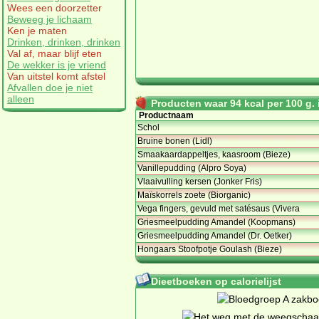
Wees een doorzetter
Beweeg je lichaam
Ken je maten
Drinken, drinken, drinken
Val af, maar blijf eten
De wekker is je vriend
Van uitstel komt afstel
Afvallen doe je niet
alleen
Producten waar 94 kcal per 100 g. i
Productnaam
Schol
Bruine bonen (Lidl)
Smaakaardappeltjes, kaasroom (Bieze)
Vanillepudding (Alpro Soya)
Vlaaivulling kersen (Jonker Fris)
Maïskorrels zoete (Biorganic)
Vega fingers, gevuld met satésaus (Vivera
Griesmeelpudding Amandel (Koopmans)
Griesmeelpudding Amandel (Dr. Oetker)
Hongaars Stoofpotje Goulash (Bieze)
Dieetboeken op calorielijst