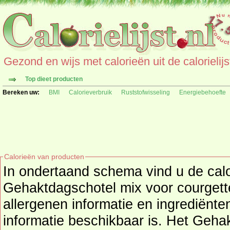
Gezond en wijs met calorieën uit de calorielijs
Top dieet producten
Bereken uw:
BMI
Calorieverbruik
Ruststofwisseling
Energiebehoefte
Calorieën van producten
In ondertaand schema vind u de cal
Gehaktdagschotel mix voor courgette
allergenen informatie en ingrediënten van het produ
informatie beschikbaar is. Het Geha