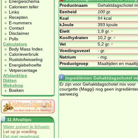
Energieschema
Productnaam
Gehaktdagschotel mi
Calorieen teller
Eenheid
100 gr.
Links
Recepten
Kcal
94
kcal
E-nummers
kJoule
393 kjoule
Contact
Eiwit
1,8 gr.
•
Disclaimer
Koolhydraten
10,2 gr.
•
Polls
Vet
5,2 gr.
•
Calculators
Body Mass Index
Voedingsvezel
- gr.
•
Calorieverbruik
Natrium
- mg.
Ruststofwisseling
Productgroep
Maaltijden en maalt
Energiebehoefte
Vetpercentage
Afslanktips
Ingrediënten Gehaktdagschotel mi
Diëten
Er zijn voor Gehaktdagschotel mix voor
Webshop
courgette (Maggi) nog geen ingrediënte
Boeken
aanwezig.
11 Afvaltips
Water zuivert je lichaam
Let op je voeding
Eet met regelmaat