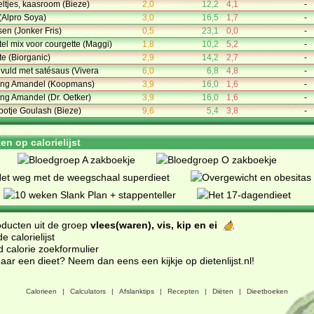
tjes, kaasroom (Bieze)
2,0
12,2
4,1
-
(Alpro Soya)
3,0
16,5
1,7
-
sen (Jonker Fris)
0,5
23,1
0,0
-
l mix voor courgette (Maggi)
1,8
10,2
5,2
-
te (Biorganic)
2,9
14,2
2,7
-
evuld met satésaus (Vivera
6,0
6,8
4,8
-
ing Amandel (Koopmans)
3,9
16,0
1,6
-
ng Amandel (Dr. Oetker)
3,9
16,0
1,6
-
otje Goulash (Bieze)
9,6
5,4
3,8
-
n op calorielijst
oducten uit de groep
vlees(waren), vis, kip en ei
 calorielijst
d calorie zoekformulier
ar een dieet? Neem dan eens een kijkje op dietenlijst.nl
!
Calorieen
|
Calculators
|
Afslanktips
|
Recepten
|
Diëten
|
Dieetboeken