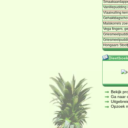
Smaakaardappel
Vanillepudding 
Vlaaivulling ker
Gehaktdagschote
Maïskorrels zoe
Vega fingers, g
Griesmeelpudd
Griesmeelpuddi
Hongaars Stoofp
Dieetboeke
Bekijk pr
Ga naar de
Uitgebrei
Opzoek na