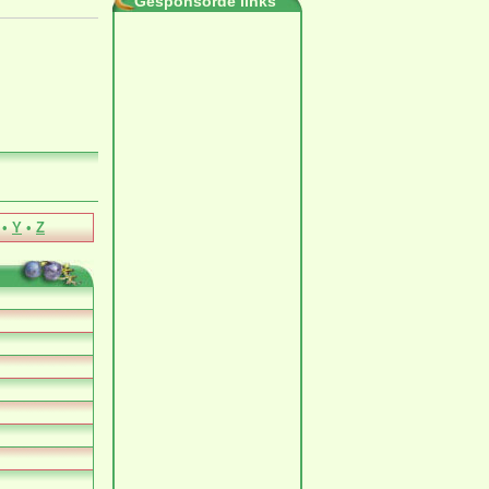
Gesponsorde links
•
Y
•
Z