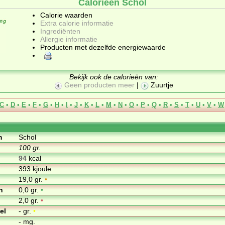
Calorieën Schol
Calorie waarden
Extra calorie informatie
Ingrediënten
Allergie informatie
Producten met dezelfde energiewaarde
Bekijk ook de calorieën van:
Geen producten meer
|
Zuurtje
C
•
D
•
E
•
F
•
G
•
H
•
I
•
J
•
K
•
L
•
M
•
N
•
O
•
P
•
Q
•
R
•
S
•
T
•
U
•
V
•
W
m
Schol
100 gr.
94
kcal
393 kjoule
19,0 gr.
•
n
0,0 gr.
•
2,0 gr.
•
el
- gr.
•
- mg.