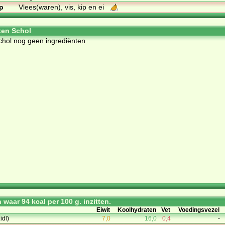
p
Vlees(waren), vis, kip en ei
ten Schol
Schol nog geen ingrediënten
waar 94 kcal per 100 g. inzitten.
Eiwit
Koolhydraten
Vet
Voedingsvezel
idl)
7,0
16,0
0,4
-