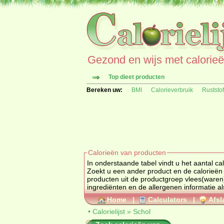
Gezond en wijs met calorieën 
Top dieet producten
Bereken uw:
BMI
Calorieverbruik
Ruststo
Calorieën van producten
In onderstaande tabel vindt u het aantal calorieën van Schol per 100 g
producten uit de productgroep
vlees(waren),
ingrediënten en de alle
Home
|
Calculators
|
Afsl
•
Calorielijst
»
Schol