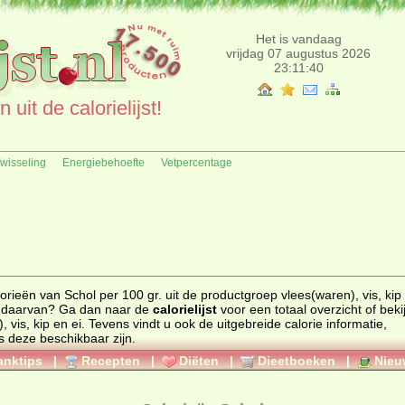
Het is vandaag
vrijdag 07 augustus 2026
23:11:40
uit de calorielijst!
fwisseling
Energiebehoefte
Vetpercentage
r. uit de productgroep vlees(waren), vis, kip en ei.
Zoekt u een ander product en de calorieën daarvan? Ga dan naar de
calorielijst
voor een totaal overzicht of bekijk alle
 vis, kip en ei
. Tevens vindt u ook de uitgebreide calorie informatie,
rgenen informatie als deze beschikbaar zijn.
anktips
|
Recepten
|
Diëten
|
Dieetboeken
|
Nieu