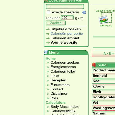
Zoek calorieën van
exacte zoekterm
zoek per
g / ml
Zoeken
Uitgebreid
zoeken
Calorieën per portie
Calorieën
archief
Voor je website
Menu
A
•
B
•
Home
Calorieen zoeken
Schol
Energieschema
Productnaa
Calorieen teller
Eenheid
Links
Recepten
Kcal
E-nummers
kJoule
Contact
Eiwit
Disclaimer
Koolhydrate
Polls
Vet
Calculators
Body Mass Index
Voedingsvez
Calorieverbruik
Natrium