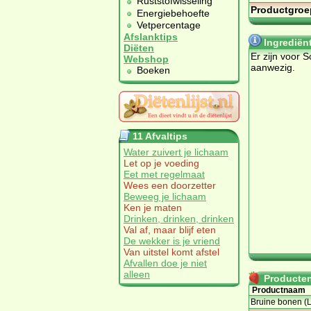
Ruststofwisseling
Productgroe
Energiebehoefte
Vetpercentage
Afslanktips
Ingrediën
Diëten
Er zijn voor 
Webshop
aanwezig.
Boeken
11 Afvaltips
Water zuivert je lichaam
Let op je voeding
Eet met regelmaat
Wees een doorzetter
Beweeg je lichaam
Ken je maten
Drinken, drinken, drinken
Val af, maar blijf eten
De wekker is je vriend
Van uitstel komt afstel
Afvallen doe je niet
alleen
Producten 
Productnaam
Bruine bonen (L