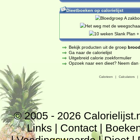
Dieetboeken op calorielijst
Bekijk producten uit de groep
brood
Ga naar de calorielijst
Uitgebreid calorie zoekformulier
Opzoek naar een dieet? Neem dan een
Calorieen
|
Calculators
|
© 2005 - 2026
Calorielijst.
Links
|
Contact
|
Boeke