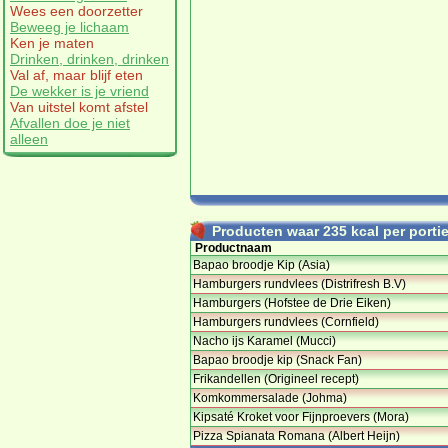
Wees een doorzetter
Beweeg je lichaam
Ken je maten
Drinken, drinken, drinken
Val af, maar blijf eten
De wekker is je vriend
Van uitstel komt afstel
Afvallen doe je niet
alleen
Producten waar 235 kcal per portie 
Productnaam
Bapao broodje Kip (Asia)
Hamburgers rundvlees (Distrifresh B.V)
Hamburgers (Hofstee de Drie Eiken)
Hamburgers rundvlees (Cornfield)
Nacho ijs Karamel (Mucci)
Bapao broodje kip (Snack Fan)
Frikandellen (Origineel recept)
Komkommersalade (Johma)
Kipsaté Kroket voor Fijnproevers (Mora)
Pizza Spianata Romana (Albert Heijn)