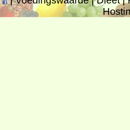
|
Voedingswaarde
|
Dieet
|
Hosti