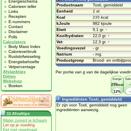
Energieschema
Productnaam
Tosti, gemiddeld
Calorieen teller
Eenheid
1 st.
Links
Recepten
Kcal
235
kcal
E-nummers
kJoule
982 kjoule
Contact
Eiwit
9,1 gr.
•
Disclaimer
Koolhydraten
22,0 gr.
•
Polls
Vet
12,3 gr.
•
Calculators
Body Mass Index
Voedingsvezel
- gr.
•
Calorieverbruik
Natrium
- mg.
Ruststofwisseling
Productgroep
Brood- en ontbijtpr
Energiebehoefte
Vetpercentage
Afslanktips
Per portie van g van de dagelijkse voedi
Diëten
Energie
Suik
Webshop
235
-
kcal
Boeken
12%
-
Ingrediënten Tosti, gemiddeld
Er zijn voor Tosti, gemiddeld nog geen
ingrediënten aanwezig.
11 Afvaltips
Water zuivert je lichaam
Let op je voeding
Eet met regelmaat