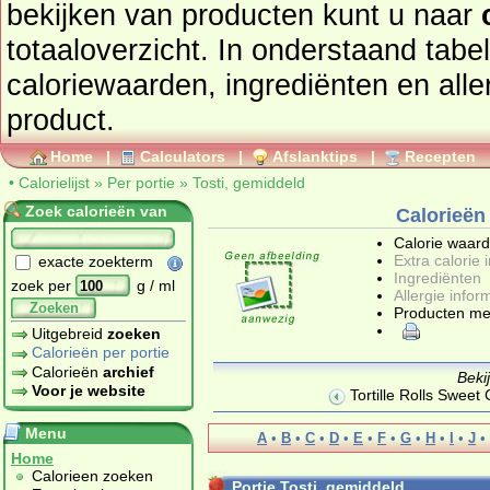
bekijken van producten kunt u naar
totaaloverzicht. In onderstaand tabel
caloriewaarden, ingrediënten en allergenen informatie van dit
product.
Home
|
Calculators
|
Afslanktips
|
Recepten
•
Calorielijst
»
Per portie
»
Tosti, gemiddeld
Zoek calorieën van
Calorieën
Calorie waar
Extra calorie 
exacte zoekterm
Ingrediënten
zoek per
g / ml
Allergie infor
Zoeken
Producten me
Uitgebreid
zoeken
Calorieën per portie
Calorieën
archief
Beki
Voor je website
Tortille Rolls Sweet C
Menu
A
•
B
•
C
•
D
•
E
•
F
•
G
•
H
•
I
•
J
•
Home
Calorieen zoeken
Portie Tosti, gemiddeld