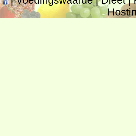
|
Voedingswaarde
|
Dieet
|
Hosti