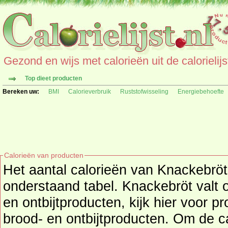
Gezond en wijs met calorieën uit de calorielijs
Top dieet producten
Bereken uw:
BMI
Calorieverbruik
Ruststofwisseling
Energiebehoefte
Calorieën van producten
Het aantal calorieën van Knackebröt per 1 st. vin
onderstaand tabel. Knackebröt valt onder productgroe
en ontbijtproducten, kijk hier voor p
brood- en ontbijtproducten
. Om de calorieën te bekijken van