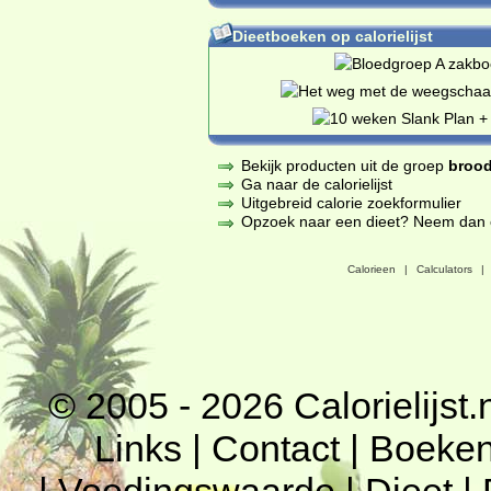
Dieetboeken op calorielijst
Bekijk producten uit de groep
brood
Ga naar de calorielijst
Uitgebreid calorie zoekformulier
Opzoek naar een dieet? Neem dan een
Calorieen
|
Calculators
|
© 2005 - 2026
Calorielijst.
Links
|
Contact
|
Boeke