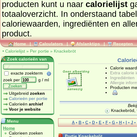
producten kunt u naar
calorielijst
ga
totaaloverzicht. In onderstaand tabel
caloriewaarden, ingrediënten en allergenen informatie van dit
product.
Home
|
Calculators
|
Afslanktips
|
Recepten
•
Calorielijst
»
Per portie
»
Knackebröt
Zoek calorieën van
Calorie
Calorie waar
Extra calorie 
exacte zoekterm
Ingrediënten
zoek per
g / ml
Allergie infor
Zoeken
Producten me
Uitgebreid
zoeken
Calorieën per portie
Calorieën
archief
Beki
Voor je website
Knackebröd, 
Menu
A
•
B
•
C
•
D
•
E
•
F
•
G
•
H
•
I
•
J
•
Home
Calorieen zoeken
Portie Knackebröt