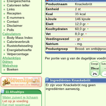
Energieschema
Productnaam
Knackebröt
Calorieen teller
Eenheid
1 st.
Links
Recepten
Kcal
35
kcal
E-nummers
kJoule
146 kjoule
Contact
Eiwit
12,0 gr.
•
Disclaimer
Koolhydraten
60,0 gr.
•
Polls
Vet
8,0 gr.
•
Calculators
Body Mass Index
Voedingsvezel
- gr.
•
Calorieverbruik
Natrium
- mg.
Ruststofwisseling
Productgroep
Brood- en ontbijtpr
Energiebehoefte
Vetpercentage
Afslanktips
Per portie van g van de dagelijkse voedi
Diëten
Energie
Suik
Webshop
35
-
kcal
Boeken
2%
-
Ingrediënten Knackebröt
Er zijn voor Knackebröt nog geen
ingrediënten aanwezig.
11 Afvaltips
Water zuivert je lichaam
Let op je voeding
Eet met regelmaat