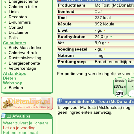
Energieschema
Productnaam
Mc Tosti (McDonald'
Calorieen teller
Eenheid
1 st.
Links
Recepten
Kcal
237
kcal
E-nummers
kJoule
992 kjoule
Contact
Eiwit
- gr.
•
Disclaimer
Koolhydraten
24,0 gr.
•
Polls
Vet
9,0 gr.
•
Calculators
Body Mass Index
Voedingsvezel
- gr.
•
Calorieverbruik
Natrium
- mg.
Ruststofwisseling
Productgroep
Brood- en ontbijtpr
Energiebehoefte
Vetpercentage
Afslanktips
Per portie van g van de dagelijkse voedi
Diëten
Energie
Suik
Webshop
237
-
kcal
Boeken
12%
-
Ingrediënten Mc Tosti (McDonald's
Er zijn voor Mc Tosti (McDonald's) nog
geen ingrediënten aanwezig.
11 Afvaltips
Water zuivert je lichaam
Let op je voeding
Eet met regelmaat