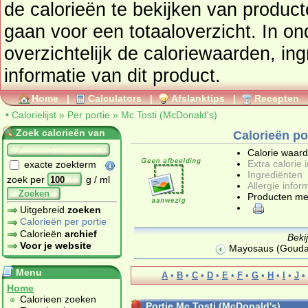
de calorieën te bekijken van produc
gaan voor een totaaloverzicht. In onderstaand tabel vindt u
overzichtelijk de caloriewaarden, ingrediënten en allergenen
informatie van dit product.
Home
|
Calculators
|
Afslanktips
|
Recepten
•
Calorielijst
»
Per portie
»
Mc Tosti (McDonald's)
Zoek calorieën van
Calorieën po
Calorie waar
Extra calorie 
exacte zoekterm
Ingrediënten
zoek per
g / ml
Allergie infor
Zoeken
Producten me
Uitgebreid
zoeken
Calorieën per portie
Calorieën
archief
Beki
Voor je website
Mayosaus (Gouda's
Menu
A
•
B
•
C
•
D
•
E
•
F
•
G
•
H
•
I
•
J
•
Home
Calorieen zoeken
Portie Mc Tosti (McDonald's)