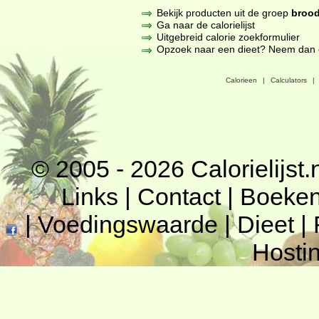
Bekijk producten uit de groep
brood
Ga naar de calorielijst
Uitgebreid calorie zoekformulier
Opzoek naar een dieet? Neem dan een
Calorieen
|
Calculators
|
© 2005 - 2026
Calorielijst.
Links
|
Contact
|
Boeke
|
Voedingswaarde
|
Dieet
|
Hosti