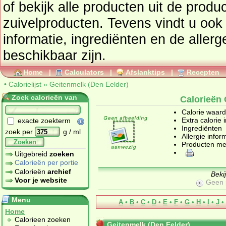
of bekijk alle producten uit de prod
zuivelproducten
. Tevens vindt u ook de uitgebreide calorie
informatie, ingrediënten en de aller
beschikbaar zijn.
Home
|
Calculators
|
Afslanktips
|
Recepten
•
Calorielijst
»
Geitenmelk (Den Eelder)
Zoek calorieën van
Calorieën 
Calorie waar
Extra calorie 
exacte zoekterm
Ingrediënten
zoek per
g / ml
Allergie infor
Zoeken
Producten me
Uitgebreid
zoeken
Calorieën per portie
Calorieën
archief
Beki
Voor je website
Geen 
Menu
A
•
B
•
C
•
D
•
E
•
F
•
G
•
H
•
I
•
J
•
Home
Calorieen zoeken
Geitenmelk (Den Eelder)