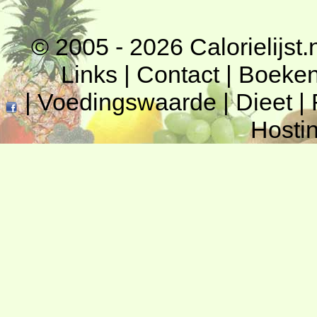
© 2005 - 2026
Calorielijst.
Links
|
Contact
|
Boeke
|
Voedingswaarde
|
Dieet
|
Hosti