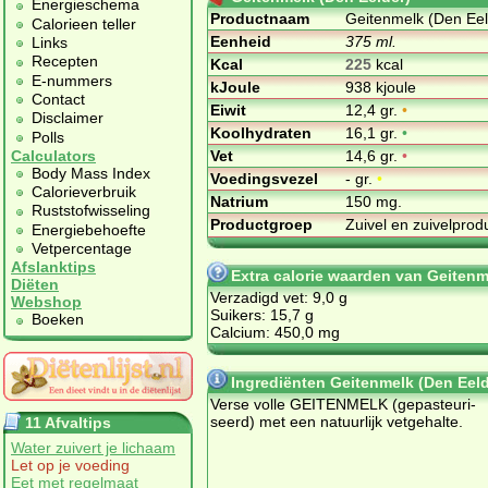
Energieschema
Productnaam
Geitenmelk (Den Eel
Calorieen teller
Eenheid
375 ml.
Links
Recepten
Kcal
225
kcal
E-nummers
kJoule
938 kjoule
Contact
Eiwit
12,4 gr.
•
Disclaimer
Koolhydraten
16,1 gr.
•
Polls
Vet
14,6 gr.
•
Calculators
Body Mass Index
Voedingsvezel
- gr.
•
Calorieverbruik
Natrium
150 mg.
Ruststofwisseling
Productgroep
Zuivel en zuivelpro
Energiebehoefte
Vetpercentage
Afslanktips
Extra calorie waarden van Geitenm
Diëten
Verzadigd vet: 9,0 g
Webshop
Suikers: 15,7 g
Boeken
Calcium: 450,0 mg
Ingrediënten Geitenmelk (Den Eeld
Ver­se vol­le GEI­TEN­MELK (ge­pas­teu­ri­
seerd) met een natuurlijk vetgehalte.
11 Afvaltips
Water zuivert je lichaam
Let op je voeding
Eet met regelmaat