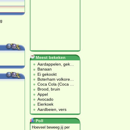
ag
Meest bekeken
Aardappelen, gek
…
Banaan
Ei gekookt
Boterham volkore
…
Coca Cola (Coca
…
Brood, bruin
Appel
Avocado
Eierkoek
Aardbeien, vers
Poll
Hoeveel beweeg jij per