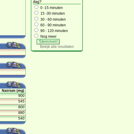
dag?
0 -15 minuten
15 -30 minuten
30 - 60 minuten
60 - 90 minuten
90 - 120 minuten
Nog meer
Stemmen!
Bekijk alle resultaten
Natrium (mg)
900
545
800
880
540