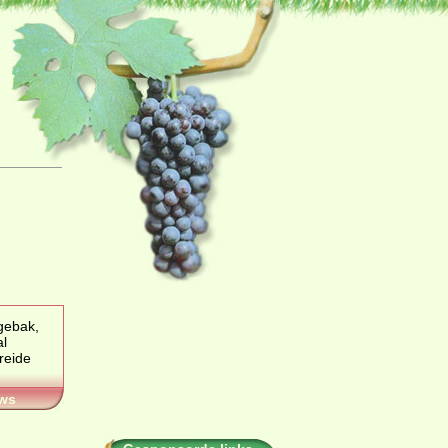
gebak,
al
ws