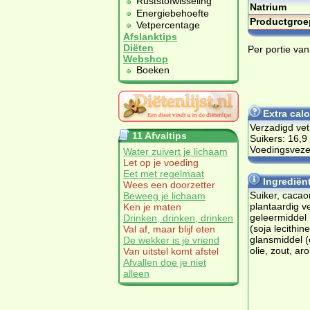
Ruststofwisseling
Natrium
Energiebehoefte
Productgroe
Vetpercentage
Afslanktips
Diëten
Per portie van
Webshop
Boeken
Extra cal
Verzadigd vet
11 Afvaltips
Suikers: 16,9
Voedingsvezel
Water zuivert je lichaam
Let op je voeding
Eet met regelmaat
Ingrediën
Wees een doorzetter
Suiker, cacao
Beweeg je lichaam
plantaardig v
Ken je maten
geleermiddel
Drinken, drinken, drinken
(soja lecithine
Val af, maar blijf eten
glansmiddel 
De wekker is je vriend
olie, zout, ar
Van uitstel komt afstel
Afvallen doe je niet
alleen