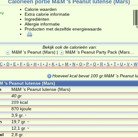
Calorieën portie M&M 's Peanut lutense (Mars)
Calorie waarden
Extra calorie informatie
Ingrediënten
Allergie informatie
5
Producten met dezelfde energiewaarde
Bekijk ook de calorieën van:
M&M 's Peanut (Mars)
|
M&M 's Peanut Party Pack (Mars
…
C
•
D
•
E
•
F
•
G
•
H
•
I
•
J
•
K
•
L
•
M
•
N
•
O
•
P
•
Q
•
R
•
S
•
T
•
U
•
V
•
W
Hoeveel kcal bevat 100 gr.M&M 's Peanut l
M 's Peanut lutense (Mars)
m
M&M 's Peanut lutense (Mars)
40 gr.
209
kcal
870 kjoule
3,9 gr.
•
n
19,7 gr.
•
12,1 gr.
•
el
2,8 gr.
•