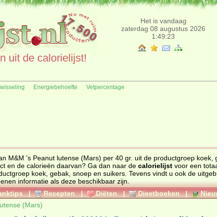
Het is vandaag
zaterdag 08 augustus 2026
1:49:23
uit de calorielijst!
fwisseling
Energiebehoefte
Vetpercentage
an M&M 's Peanut lutense (Mars) per 40 gr. uit de productgroep koek, 
 ander product en de calorieën daarvan? Ga dan naar de
calorielijst
voor een tota
 productgroep
koek, gebak, snoep en suikers
. Tevens vindt u ook de uitgebreide
genen informatie als deze beschikbaar zijn.
anktips
|
Recepten
|
Diëten
|
Dieetboeken
|
Nieu
utense (Mars)