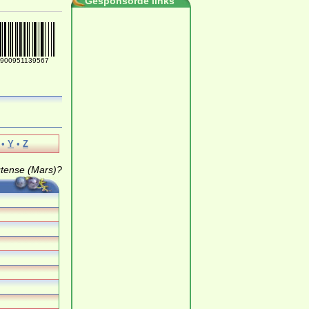
Gesponsorde links
900951139567
•
Y
•
Z
utense (Mars)?