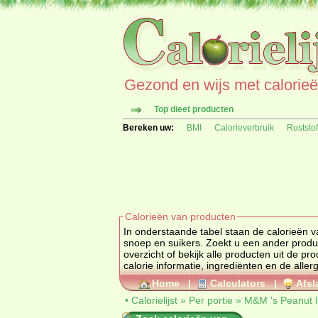
Gezond en wijs met calorieën 
Top dieet producten
Bereken uw:
BMI
Calorieverbruik
Ruststo
Calorieën van producten
In onderstaande tabel staan de calorieën v
snoep en suikers. Zoekt u een
overzicht of bekijk alle producten uit de
calorie informatie, ingrediënten en de aller
Home
|
Calculators
|
Afsl
•
Calorielijst
»
Per portie
»
M&M 's Peanut l