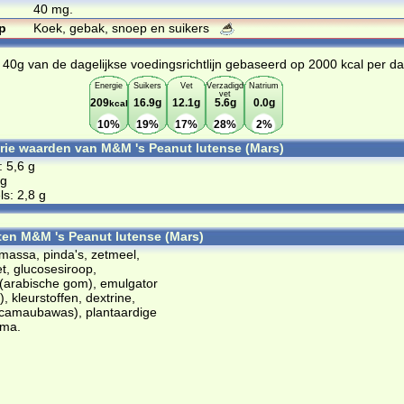
40 mg.
p
Koek, gebak, snoep en suikers
 40g van de dagelijkse voedingsrichtlijn gebaseerd op 2000 kcal per d
Energie
Suikers
Vet
Verzadigd
Natrium
vet
209
16.9g
12.1g
5.6g
0.0g
kcal
10%
19%
17%
28%
2%
orie waarden van M&M 's Peanut lutense (Mars)
: 5,6 g
 g
s: 2,8 g
ten M&M 's Peanut lutense (Mars)
massa, pinda's, zetmeel,
et, glucosesiroop,
 (arabische gom), emulgator
), kleurstoffen, dextrine,
(camaubawas), plantaardige
oma.