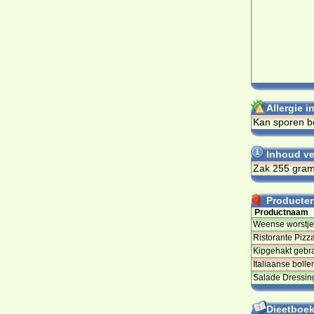
Allergie 
Kan sporen be
Inhoud ve
Zak 255 gra
Producten 
Productnaam
Weense worstje
Ristorante Pizz
Kipgehakt gebr
Italiaanse bolle
Salade Dressing
Dieetboeke