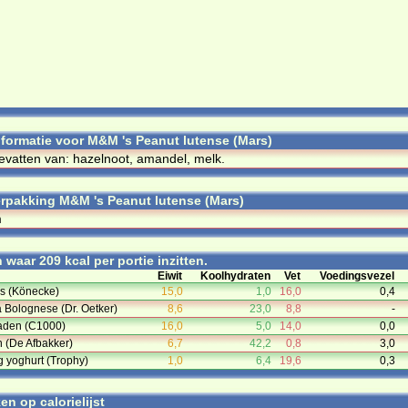
informatie voor M&M 's Peanut lutense (Mars)
vatten van: hazelnoot, amandel, melk.
rpakking M&M 's Peanut lutense (Mars)
m
waar 209 kcal per portie inzitten.
Eiwit
Koolhydraten
Vet
Voedingsvezel
s (Könecke)
15,0
1,0
16,0
0,4
a Bolognese (Dr. Oetker)
8,6
23,0
8,8
-
aden (C1000)
16,0
5,0
14,0
0,0
n (De Afbakker)
6,7
42,2
0,8
3,0
 yoghurt (Trophy)
1,0
6,4
19,6
0,3
n op calorielijst