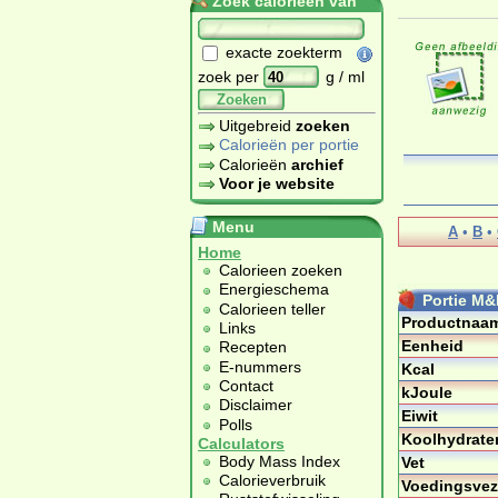
Zoek calorieën van
exacte zoekterm
zoek per
g / ml
Zoeken
Uitgebreid
zoeken
Calorieën per portie
Calorieën
archief
Voor je website
Menu
A
•
B
•
Home
Calorieen zoeken
Energieschema
Portie M&
Calorieen teller
Productnaa
Links
Eenheid
Recepten
E-nummers
Kcal
Contact
kJoule
Disclaimer
Eiwit
Polls
Koolhydrate
Calculators
Body Mass Index
Vet
Calorieverbruik
Voedingsvez