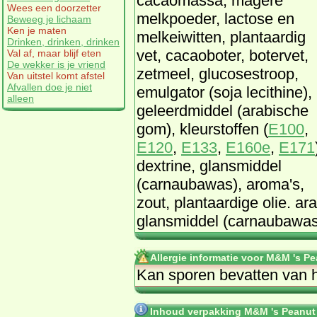
cacaomassa, magere
Wees een doorzetter
melkpoeder, lactose en
Beweeg je lichaam
Ken je maten
melkeiwitten, plantaardig
Drinken, drinken, drinken
vet, cacaoboter, botervet,
Val af, maar blijf eten
De wekker is je vriend
zetmeel, glucosestroop,
Van uitstel komt afstel
Afvallen doe je niet
emulgator (soja lecithine),
alleen
geleerdmiddel (arabische
gom), kleurstoffen (
E100
,
E120
,
E133
,
E160e
,
E171
dextrine, glansmiddel
(carnaubawas), aroma's,
zout, plantaardige olie. ar
glansmiddel (carnaubawas)
Allergie informatie voor M&M 's Pe
Kan sporen bevatten van 
Inhoud verpakking M&M 's Peanut 