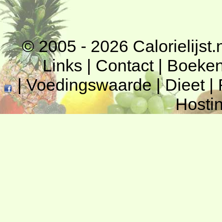
© 2005 - 2026
Calorielijst.
Links
|
Contact
|
Boeke
|
Voedingswaarde
|
Dieet
|
Hosti