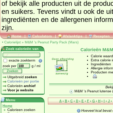
of bekijk alle producten uit de prod
en suikers
. Tevens vindt u ook de uitgebreide calorie informatie,
ingrediënten en de allergenen infor
zijn.
Home
|
Calculators
|
Afslanktips
|
Recepten
•
Calorielijst
»
M&M 's Peanut Party Pack (Mars)
Zoek calorieën van
Calorieën M&M 
Calorie waar
Extra calorie 
exacte zoekterm
Ingrediënten
zoek per
g / ml
Allergie infor
Zoeken
Producten me
Uitgebreid
zoeken
Calorieën per portie
Calorieën
archief
Beki
Voor je website
M&M 's Peanut lutense 
Menu
A
•
B
•
C
•
D
•
E
•
F
•
G
•
H
•
I
•
J
•
Home
Calorieen zoeken
Hoeveel kcal bevat