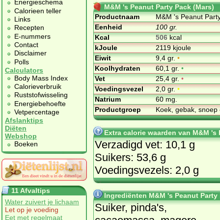
Energieschema
M&M 's Peanut Party Pack (Mars)
Calorieen teller
Productnaam
M&M 's Peanut Part
Links
Eenheid
100 gr.
Recepten
E-nummers
Kcal
506
kcal
Contact
kJoule
2119 kjoule
Disclaimer
Eiwit
9,4 gr.
•
Polls
Koolhydraten
60,1 gr.
•
Calculators
Body Mass Index
Vet
25,4 gr.
•
Calorieverbruik
Voedingsvezel
2,0 gr.
•
Ruststofwisseling
Natrium
60 mg.
Energiebehoefte
Productgroep
Koek, gebak, snoep 
Vetpercentage
Afslanktips
Diëten
Extra calorie waarden van M&M 's 
Webshop
Verzadigd vet: 10,1 g
Boeken
Suikers: 53,6 g
Voedingsvezels: 2,0 g
11 Afvaltips
Ingrediënten M&M 's Peanut Party
Water zuivert je lichaam
Suiker, pinda's,
Let op je voeding
Eet met regelmaat