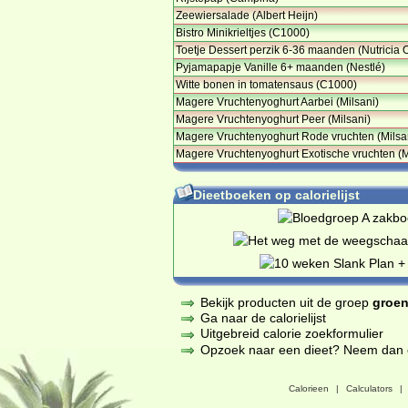
Zeewiersalade (Albert Heijn)
Bistro Minikrieltjes (C1000)
Toetje Dessert perzik 6-36 maanden (Nutricia 
Pyjamapapje Vanille 6+ maanden (Nestlé)
Witte bonen in tomatensaus (C1000)
Magere Vruchtenyoghurt Aarbei (Milsani)
Magere Vruchtenyoghurt Peer (Milsani)
Magere Vruchtenyoghurt Rode vruchten (Milsa
Magere Vruchtenyoghurt Exotische vruchten (M
Dieetboeken op calorielijst
Bekijk producten uit de groep
groen
Ga naar de calorielijst
Uitgebreid calorie zoekformulier
Opzoek naar een dieet? Neem dan een
Calorieen
|
Calculators
|