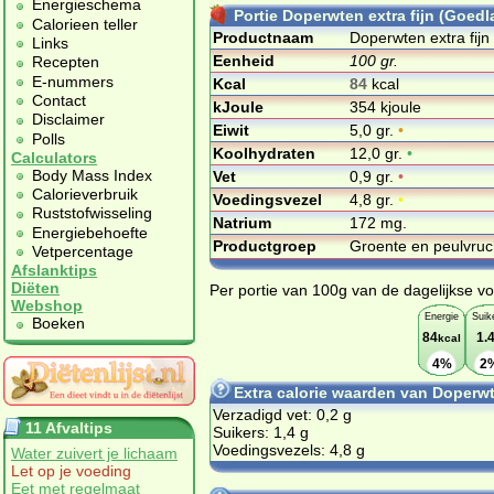
Energieschema
Portie Doperwten extra fijn (Goedl
Calorieen teller
Productnaam
Doperwten extra fijn
Links
Eenheid
100 gr.
Recepten
E-nummers
Kcal
84
kcal
Contact
kJoule
354 kjoule
Disclaimer
Eiwit
5,0 gr.
•
Polls
Koolhydraten
12,0 gr.
•
Calculators
Body Mass Index
Vet
0,9 gr.
•
Calorieverbruik
Voedingsvezel
4,8 gr.
•
Ruststofwisseling
Natrium
172 mg.
Energiebehoefte
Productgroep
Groente en peulvru
Vetpercentage
Afslanktips
Diëten
Per portie van 100g van de dagelijkse vo
Webshop
Energie
Suik
Boeken
84
1.
kcal
4%
2
Extra calorie waarden van Doperwt
Verzadigd vet: 0,2 g
11 Afvaltips
Suikers: 1,4 g
Voedingsvezels: 4,8 g
Water zuivert je lichaam
Let op je voeding
Eet met regelmaat