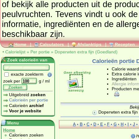
of bekijk alle producten uit de prod
peulvruchten
. Tevens vindt u ook de uitgebreide calorie
informatie, ingrediënten en de aller
beschikbaar zijn.
Home
|
Calculators
|
Afslanktips
|
Recepten
•
Calorielijst
»
Per portie
»
Doperwten extra fijn (Goedland)
Zoek calorieën van
Calorieën portie 
Calorie waar
Extra calorie 
exacte zoekterm
Ingrediënten
zoek per
g / ml
Allergie infor
Zoeken
Producten me
Uitgebreid
zoeken
Calorieën per portie
Calorieën
archief
Beki
Voor je website
Doperwten extra fijn
Menu
A
•
B
•
C
•
D
•
E
•
F
•
G
•
H
•
I
•
J
•
Home
Calorieen zoeken
H