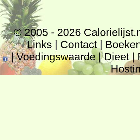
© 2005 - 2026
Calorielijst.
Links
|
Contact
|
Boeke
|
Voedingswaarde
|
Dieet
|
Hosti