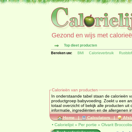
Gezond en wijs met calorieën 
Top dieet producten
Bereken uw:
BMI
Calorieverbruik
Ruststo
Calorieën van producten
In onderstaande tabel staan de calorieën v
productgroep babyvo
totaal overzicht of bekijk alle produc
informatie, ingrediënten en de allergenen i
Home
|
Calculators
|
Afsl
•
Calorielijst
»
Per portie
»
Olvarit Broccoli