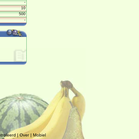
-
10
500
-
troleerd
|
Over
|
Mobiel