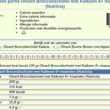
eën portie Olvarit Broccolischotel met Kalkoen 6+ 
(Nutricia)
Calorie waarden
Extra calorie informatie
Ingrediënten
Allergie informatie
8
Producten met dezelfde energiewaarde
Bekijk ook de calorieën van:
Olvarit Broccolischotel Kalkoe
… |
Olvarit Bruine Bonen met Appel
C
•
D
•
E
•
F
•
G
•
H
•
I
•
J
•
K
•
L
•
M
•
N
•
O
•
P
•
Q
•
R
•
S
•
T
•
U
•
V
•
W
oeveel kcal bevat 100 gr.Olvarit Broccolischotel met Kalkoen 6+ maand
varit Broccolischotel met Kalkoen 6+ maanden (Nutricia)
m
Olvarit Broccolischotel met Kalkoen 6+ maanden (Nutricia)
200 gr.
140
kcal
588 kjoule
7,4 gr.
•
n
15,8 gr.
•
4,4 gr.
•