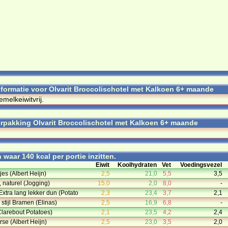
informatie voor Olvarit Broccolischotel met Kalkoen 6+ maande
­melk­ei­wit­vrij.
rpakking Olvarit Broccolischotel met Kalkoen 6+ maande
waar 140 kcal per portie inzitten.
Eiwit
Koolhydraten
Vet
Voedingsvezel
es (Albert Heijn)
2,5
21,0
5,5
3,5
naturel (Jogging)
15,0
2,0
8,0
-
Extra lang lekker dun (Potato
2,3
23,4
3,7
2,1
stijl Bramen (Elinas)
2,5
16,9
6,8
-
Clarebout Potatoes)
2,1
23,5
4,2
2,4
rse (Albert Heijn)
2,5
23,0
3,5
2,0