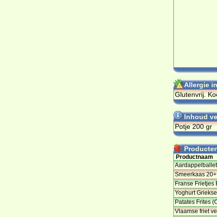
Allergie 
Glu­ten­vrij. Koe
Inhoud ve
Potje 200 gr
Producten 
Productnaam
Aardappelballetj
Smeerkaas 20+, 
Franse Frietjes 
Yoghurt Griekse 
Patates Frites (
Vlaamse friet ve