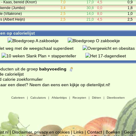
 Kaas, bereid (Knorr)
7,0
17,0
4,5
0,9
tkokende (Jumbo)
3,4
30,8
0,0
1,8
e (Vitakrone)
2,5
14,0
8,0
1,0
s (Albert Heijn)
2,5
21,0
4,5
2,5
n op calorielijst
oducten uit de groep
babyvoeding
 calorielijst
d calorie zoekformulier
ar een dieet? Neem dan eens een kijkje op dietenlijst.nl
!
Calorieen
|
Calculators
|
Afslanktips
|
Recepten
|
Diëten
|
Dieetboeken
jst.nl
|
Disclaimer, privacy en cookies
|
Links
|
Contact
|
Boeken
|
Gecon