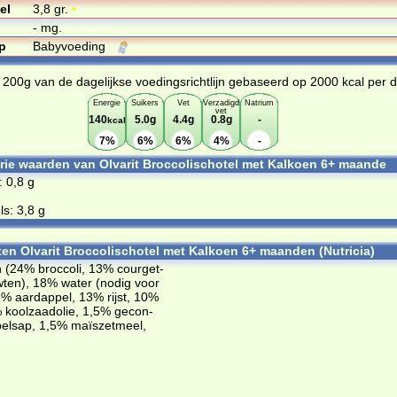
el
3,8 gr.
•
- mg.
p
Babyvoeding
n 200g van de dagelijkse voedingsrichtlijn gebaseerd op 2000 kcal per 
Energie
Suikers
Vet
Verzadigd
Natrium
vet
140
5.0g
4.4g
0.8g
-
kcal
7%
6%
6%
4%
-
orie waarden van Olvarit Broccolischotel met Kalkoen 6+ maande
: 0,8 g
s: 3,8 g
ten Olvarit Broccolischotel met Kalkoen 6+ maanden (Nutricia)
(24% broc­co­li, 13% cour­get­
­ten), 18% wa­ter (no­dig voor
13% aard­ap­pel, 13% rijst, 10%
 kool­zaad­olie, 1,5% ge­con­
pel­sap, 1,5% ma­ïs­zet­meel,