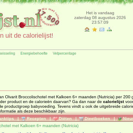
Het is vandaag
zaterdag 08 augustus 2026
23:57:09
uit de calorielijst!
fwisseling
Energiebehoefte
Vetpercentage
an Olvarit Broccolischotel met Kalkoen 6+ maanden (Nutricia) per 200 gr
eding. Zoekt u een ander product en de calorieën daarvan? Ga dan naar de
calorielijst
voor
ten uit de productgroep
babyvoeding
. Tevens vindt u ook de uitgebreide calorie
nformatie als deze beschikbaar zijn.
anktips
|
Recepten
|
Diëten
|
Dieetboeken
|
Nieu
schotel met Kalkoen 6+ maanden (Nutricia)