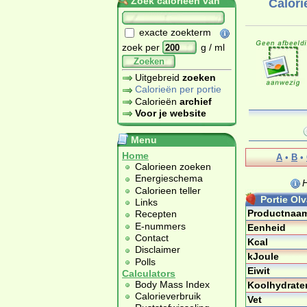
Zoek calorieën van
Calori
exacte zoekterm
zoek per
g / ml
Zoeken
Uitgebreid
zoeken
Calorieën per portie
Calorieën
archief
Voor je website
Menu
Home
A
•
B
•
Calorieen zoeken
Energieschema
H
Calorieen teller
Portie Ol
Links
Productnaa
Recepten
E-nummers
Eenheid
Contact
Kcal
Disclaimer
kJoule
Polls
Eiwit
Calculators
Body Mass Index
Koolhydrate
Calorieverbruik
Vet