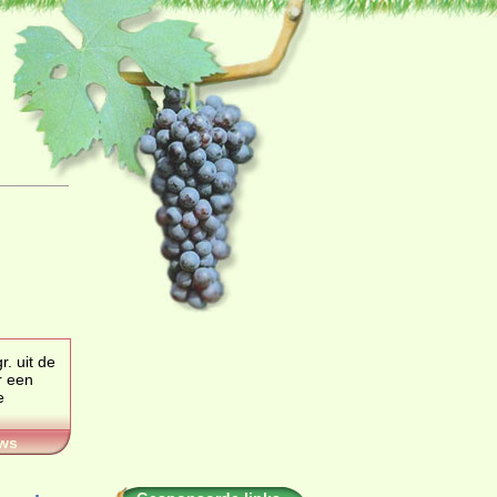
. uit de
 een
ws