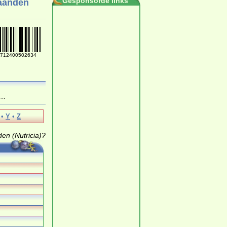
Gesponsorde links
maanden
712400502634
…
•
Y
•
Z
en (Nutricia)?