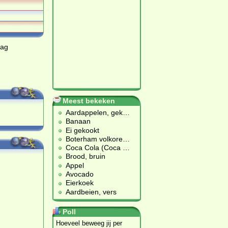
dag
Meest bekeken
Aardappelen, gek
…
Banaan
Ei gekookt
Boterham volkore
…
Coca Cola (Coca
…
Brood, bruin
Appel
Avocado
Eierkoek
Aardbeien, vers
Poll
Hoeveel beweeg jij per