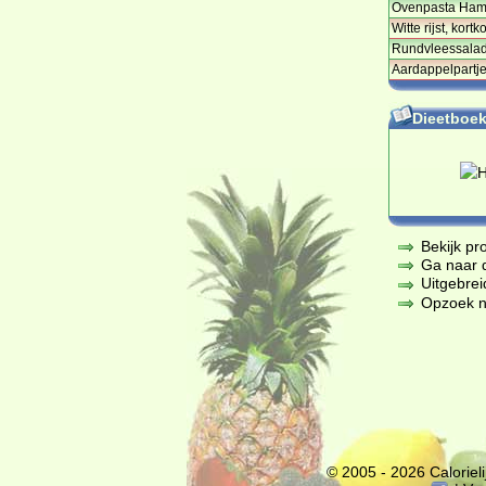
Ovenpasta Ham -
Witte rijst, kor
Rundvleessalad
Aardappelpartje
Dieetboeke
Bekijk pr
Ga naar de
Uitgebrei
Opzoek na
© 2005 - 2026
Calorieli