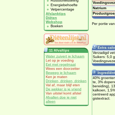
Ruststofwisseling
Voedingsvez
Energiebehoefte
Natrium
Vetpercentage
Productgroe
Afslanktips
Diëten
Webshop
Per portie va
Boeken
Extra cal
11 Afvaltips
Verzadigd vet
Water zuivert je lichaam
Suikers: 5,0 g
Let op je voeding
Voedingsvezel
Eet met regelmaat
Wees een doorzetter
Beweeg je lichaam
Ingrediën
Ken je maten
40% groen­ten 
Drinken, drinken, drinken
te, 3% dop­erw
Val af, maar blijf eten
be­rei­ding), 
De wekker is je vriend
kal­koen, 1,5%
Van uitstel komt afstel
cen­treerd ap­
Afvallen doe je niet
gist­ex­tract.
alleen